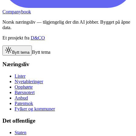
Companybook
Norsk næringsliv — tilgjengelig der din AI jobber. Bygget på åpne
data.
Et prosjekt fra
D&CO
Bytt tema
Bytt tema
Næringsliv
Lister
Nyetableringer
Opphørte
Børsnotert
Anbud
Patentsok
Fylker og kommuner
Det offentlige
Staten