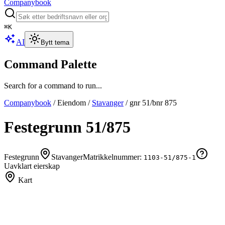
Companybook
⌘
K
AI
Bytt tema
Command Palette
Search for a command to run...
Companybook
/
Eiendom
/
Stavanger
/
gnr
51
/bnr
875
Festegrunn
51
/
875
Festegrunn
Stavanger
Matrikkelnummer:
1103-51/875-1
Uavklart eierskap
Kart