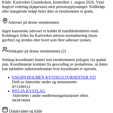
Kilde: Kartverket Grunnboken
, kontrollert 1. august 2026
. Viser
tinglyst vederlag (kjøpesum) uten personopplysninger. Nullbeløp
eller manglende beløp betyr ikke at eiendommen er gratis.
Adresser på denne eiendommen
Ingen kanoniske adresser er koblet til matrikkelenheten ennå.
Koblingen fylles fra Kartverket adresse-normalisering (basis
gnr/bnr) og utvides etter hvert som flere adresser synkes.
Selskaper på denne eiendommen (
2
)
Selskap-koordinater funnet inni eiendommens polygon via spatial
join. Koordinatene kommer fra geocoding av postadresse, så listen
kan inkludere naboeiendommer hvis koordinatet er upresist.
ENGØYHOLMEN KYSTKULTURSENTER STI
Drift av historiske steder og monumenter
871340412
RYGJA KYSTLAG
Aktiviteter i andre medlemsorganisasjoner ellers
983074669
Datakvalitet og kilde