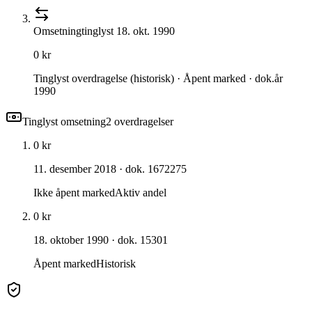
Omsetning
tinglyst
18. okt. 1990
0 kr
Tinglyst overdragelse (historisk) · Åpent marked · dok.år
1990
Tinglyst omsetning
2
overdragelse
r
0 kr
11. desember 2018
· dok. 1672275
Ikke åpent marked
Aktiv andel
0 kr
18. oktober 1990
· dok. 15301
Åpent marked
Historisk