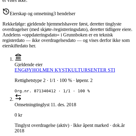
er vises ikke.
Eierskap og omsetning
3
hendelser
Rekkefølge: gjeldende hjemmelshavere først, deretter tinglyste
overdragelser (med skjøte-/registreringsdato), deretter tidligere eiere.
Andelens «oppdateringsdato» i Grunnboken er en teknisk
registerdato — ikke overdragelsesdato — og vises derfor ikke som
eierskiftedato her.
Gjeldende eier
ENGØYHOLMEN KYSTKULTURSENTER STI
Rettighetstype 2 · 1/1 · 100 % · løpenr. 2
Org.nr.
871340412
·
1/1 · 100 %
Omsetning
tinglyst
11. des. 2018
0 kr
Tinglyst overdragelse (aktiv) · Ikke åpent marked · dok.år
2018