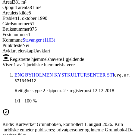
Areal
381 m²
Oppgitt areal
381 m²
Arealets kilde
5
Etablert
1. oktober 1990
Gårdsnummer
51
Bruksnummer
875
Festenummer
1
Kommune
Stavanger (1103)
Punktfeste
Nei
Avklart eierskap
Uavklart
Registrerte hjemmelshavere
1
gjeldende
Viser
1
av
1
juridiske hjemmelshavere
ENGØYHOLMEN KYSTKULTURSENTER STI
Org.nr.
871340412
Rettighetstype 2
· løpenr. 2
· registerpost 12.12.2018
1/1 · 100 %
Kilde: Kartverket Grunnboken
, kontrollert 1. august 2026
.
Kun
juridiske enheter publiseres; privatpersoner og interne Grunnbok-ID-