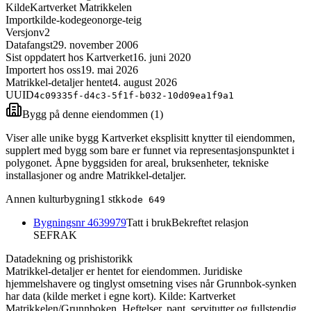
Kilde
Kartverket Matrikkelen
Importkilde-kode
geonorge-teig
Versjon
v2
Datafangst
29. november 2006
Sist oppdatert hos Kartverket
16. juni 2020
Importert hos oss
19. mai 2026
Matrikkel-detaljer hentet
4. august 2026
UUID
4c09335f-d4c3-5f1f-b032-10d09ea1f9a1
Bygg på denne eiendommen (
1
)
Viser alle unike bygg Kartverket eksplisitt knytter til eiendommen,
supplert med bygg som bare er funnet via representasjonspunktet i
polygonet. Åpne byggsiden for areal, bruksenheter, tekniske
installasjoner og andre Matrikkel-detaljer.
Annen kulturbygning
1
stk
kode
649
Bygningsnr
4639979
Tatt i bruk
Bekreftet relasjon
SEFRAK
Datadekning og prishistorikk
Matrikkel-detaljer er hentet for eiendommen. Juridiske
hjemmelshavere og tinglyst omsetning vises når Grunnbok-synken
har data (kilde merket i egne kort).
Kilde: Kartverket
Matrikkelen/Grunnboken. Heftelser, pant, servitutter og fullstendig