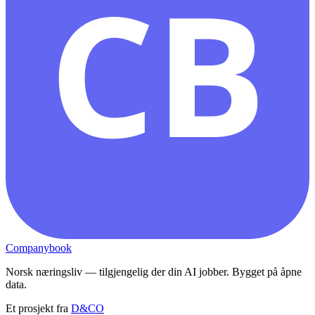
CB
Companybook
Norsk næringsliv — tilgjengelig der din AI jobber. Bygget på åpne
data.
Et prosjekt fra
D&CO