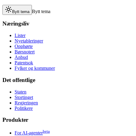
Bytt tema
Bytt tema
Næringsliv
Lister
Nyetableringer
Opphørte
Børsnotert
Anbud
Patentsok
Fylker og kommuner
Det offentlige
Staten
Stortinget
Regjeringen
Politikere
Produkter
beta
For AI-agenter