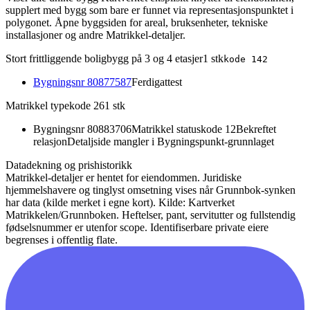
supplert med bygg som bare er funnet via representasjonspunktet i
polygonet. Åpne byggsiden for areal, bruksenheter, tekniske
installasjoner og andre Matrikkel-detaljer.
Stort frittliggende boligbygg på 3 og 4 etasjer
1
stk
kode
142
Bygningsnr
80877587
Ferdigattest
Matrikkel typekode 26
1
stk
Bygningsnr
80883706
Matrikkel statuskode 12
Bekreftet
relasjon
Detaljside mangler i Bygningspunkt-grunnlaget
Datadekning og prishistorikk
Matrikkel-detaljer er hentet for eiendommen. Juridiske
hjemmelshavere og tinglyst omsetning vises når Grunnbok-synken
har data (kilde merket i egne kort).
Kilde: Kartverket
Matrikkelen/Grunnboken. Heftelser, pant, servitutter og fullstendig
fødselsnummer er utenfor scope. Identifiserbare private eiere
begrenses i offentlig flate.