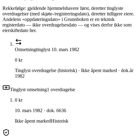
Rekkefølge: gjeldende hjemmelshavere først, deretter tinglyste
overdragelser (med skjøte-/registreringsdato), deretter tidligere eiere.
Andelens «oppdateringsdato» i Grunnboken er en teknisk
registerdato — ikke overdragelsesdato — og vises derfor ikke som
eierskiftedato her.
Omsetning
tinglyst
10. mars 1982
0 kr
Tinglyst overdragelse (historisk) · Ikke åpent marked · dok.år
1982
Tinglyst omsetning
1
overdragelse
0 kr
10. mars 1982
· dok. 6636
Ikke åpent marked
Historisk