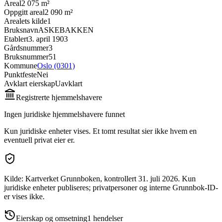
Areal
2 075 m²
Oppgitt areal
2 090 m²
Arealets kilde
1
Bruksnavn
ASKEBAKKEN
Etablert
3. april 1903
Gårdsnummer
3
Bruksnummer
51
Kommune
Oslo (0301)
Punktfeste
Nei
Avklart eierskap
Uavklart
Registrerte hjemmelshavere
Ingen juridiske hjemmelshavere funnet
Kun juridiske enheter vises. Et tomt resultat sier ikke hvem en
eventuell privat eier er.
Kilde: Kartverket Grunnboken
, kontrollert 31. juli 2026
.
Kun
juridiske enheter publiseres; privatpersoner og interne Grunnbok-ID-
er vises ikke.
Eierskap og omsetning
1
hendelser