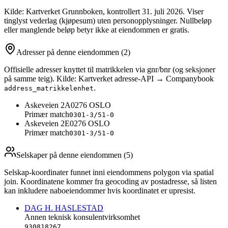
Kilde: Kartverket Grunnboken
, kontrollert 31. juli 2026
. Viser
tinglyst vederlag (kjøpesum) uten personopplysninger. Nullbeløp
eller manglende beløp betyr ikke at eiendommen er gratis.
Adresser på denne eiendommen
(2)
Offisielle adresser knyttet til matrikkelen via gnr/bnr (og seksjoner
på samme teig). Kilde: Kartverket adresse-API → Companybook
.
address_matrikkelenhet
Askeveien 2A
0276
OSLO
Primær match
0301-3/51-0
Askeveien 2E
0276
OSLO
Primær match
0301-3/51-0
Selskaper på denne eiendommen (
5
)
Selskap-koordinater funnet inni eiendommens polygon via spatial
join. Koordinatene kommer fra geocoding av postadresse, så listen
kan inkludere naboeiendommer hvis koordinatet er upresist.
DAG H. HASLESTAD
Annen teknisk konsulentvirksomhet
930818267