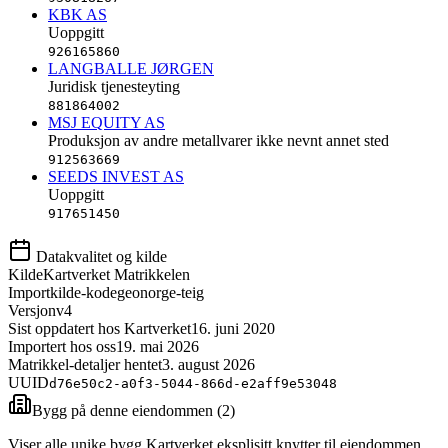
KBK AS
Uoppgitt
926165860
LANGBALLE JØRGEN
Juridisk tjenesteyting
881864002
MSJ EQUITY AS
Produksjon av andre metallvarer ikke nevnt annet sted
912563669
SEEDS INVEST AS
Uoppgitt
917651450
Datakvalitet og kilde
Kilde
Kartverket Matrikkelen
Importkilde-kode
geonorge-teig
Versjon
v4
Sist oppdatert hos Kartverket
16. juni 2020
Importert hos oss
19. mai 2026
Matrikkel-detaljer hentet
3. august 2026
UUID
d76e50c2-a0f3-5044-866d-e2aff9e53048
Bygg på denne eiendommen (
2
)
Viser alle unike bygg Kartverket eksplisitt knytter til eiendommen,