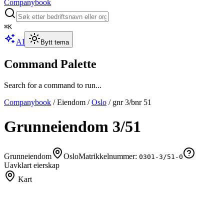
Companybook
⌘
K
AI
Bytt tema
Command Palette
Search for a command to run...
Companybook
/
Eiendom
/
Oslo
/
gnr
3
/bnr
51
Grunneiendom
3
/
51
Grunneiendom
Oslo
Matrikkelnummer:
0301-3/51-0
Uavklart eierskap
Kart