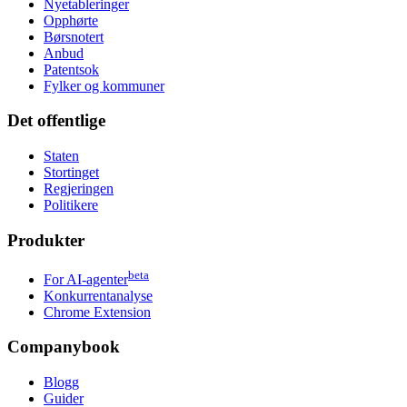
Nyetableringer
Opphørte
Børsnotert
Anbud
Patentsok
Fylker og kommuner
Det offentlige
Staten
Stortinget
Regjeringen
Politikere
Produkter
beta
For AI-agenter
Konkurrentanalyse
Chrome Extension
Companybook
Blogg
Guider