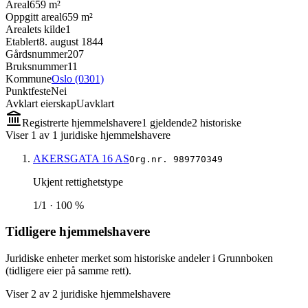
Areal
659 m²
Oppgitt areal
659 m²
Arealets kilde
1
Etablert
8. august 1844
Gårdsnummer
207
Bruksnummer
11
Kommune
Oslo (0301)
Punktfeste
Nei
Avklart eierskap
Uavklart
Registrerte hjemmelshavere
1
gjeldende
2
historisk
e
Viser
1
av
1
juridiske hjemmelshavere
AKERSGATA 16 AS
Org.nr.
989770349
Ukjent rettighetstype
1/1 · 100 %
Tidligere hjemmelshavere
Juridiske enheter merket som historiske andeler i Grunnboken
(tidligere eier på samme rett).
Viser
2
av
2
juridiske hjemmelshavere