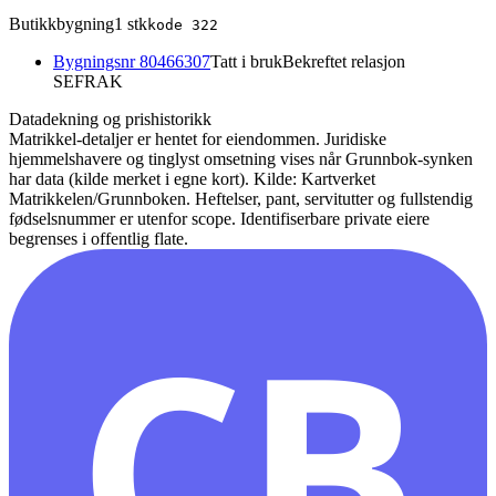
Butikkbygning
1
stk
kode
322
Bygningsnr
80466307
Tatt i bruk
Bekreftet relasjon
SEFRAK
Datadekning og prishistorikk
Matrikkel-detaljer er hentet for eiendommen. Juridiske
hjemmelshavere og tinglyst omsetning vises når Grunnbok-synken
har data (kilde merket i egne kort).
Kilde: Kartverket
Matrikkelen/Grunnboken. Heftelser, pant, servitutter og fullstendig
fødselsnummer er utenfor scope. Identifiserbare private eiere
begrenses i offentlig flate.
CB