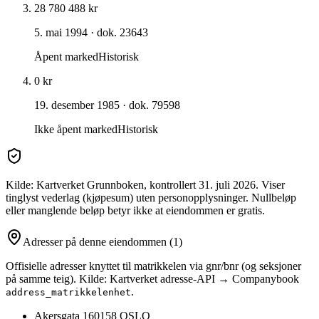
28 780 488 kr
5. mai 1994
· dok. 23643
Åpent marked
Historisk
0 kr
19. desember 1985
· dok. 79598
Ikke åpent marked
Historisk
Kilde: Kartverket Grunnboken
, kontrollert 31. juli 2026
. Viser
tinglyst vederlag (kjøpesum) uten personopplysninger. Nullbeløp
eller manglende beløp betyr ikke at eiendommen er gratis.
Adresser på denne eiendommen
(1)
Offisielle adresser knyttet til matrikkelen via gnr/bnr (og seksjoner
på samme teig). Kilde: Kartverket adresse-API → Companybook
.
address_matrikkelenhet
Akersgata 16
0158
OSLO