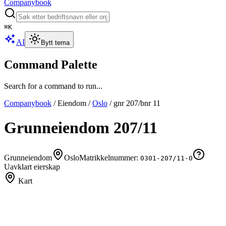
Companybook
⌘
K
AI
Bytt tema
Command Palette
Search for a command to run...
Companybook
/
Eiendom
/
Oslo
/
gnr
207
/bnr
11
Grunneiendom
207
/
11
Grunneiendom
Oslo
Matrikkelnummer:
0301-207/11-0
Uavklart eierskap
Kart