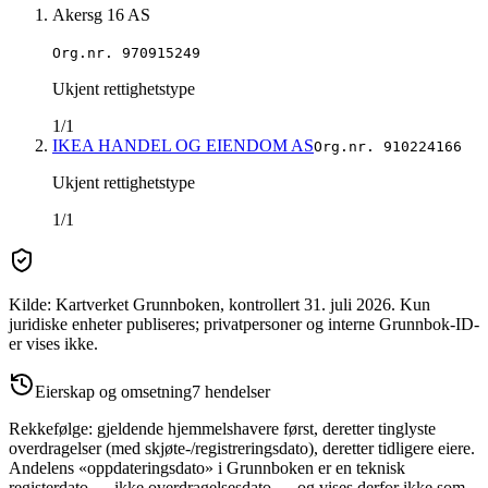
Akersg 16 AS
Org.nr.
970915249
Ukjent rettighetstype
1/1
IKEA HANDEL OG EIENDOM AS
Org.nr.
910224166
Ukjent rettighetstype
1/1
Kilde: Kartverket Grunnboken
, kontrollert 31. juli 2026
.
Kun
juridiske enheter publiseres; privatpersoner og interne Grunnbok-ID-
er vises ikke.
Eierskap og omsetning
7
hendelser
Rekkefølge: gjeldende hjemmelshavere først, deretter tinglyste
overdragelser (med skjøte-/registreringsdato), deretter tidligere eiere.
Andelens «oppdateringsdato» i Grunnboken er en teknisk
registerdato — ikke overdragelsesdato — og vises derfor ikke som