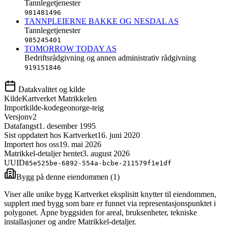
Tannlegetjenester
981481496
TANNPLEIERNE BAKKE OG NESDAL AS
Tannlegetjenester
985245401
TOMORROW TODAY AS
Bedriftsrådgivning og annen administrativ rådgivning
919151846
Datakvalitet og kilde
Kilde
Kartverket Matrikkelen
Importkilde-kode
geonorge-teig
Versjon
v2
Datafangst
1. desember 1995
Sist oppdatert hos Kartverket
16. juni 2020
Importert hos oss
19. mai 2026
Matrikkel-detaljer hentet
3. august 2026
UUID
85e525be-6892-554a-bcbe-211579f1e1df
Bygg på denne eiendommen (
1
)
Viser alle unike bygg Kartverket eksplisitt knytter til eiendommen,
supplert med bygg som bare er funnet via representasjonspunktet i
polygonet. Åpne byggsiden for areal, bruksenheter, tekniske
installasjoner og andre Matrikkel-detaljer.