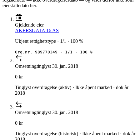
eierskiftedato her.
Gjeldende eier
AKERSGATA 16 AS
Ukjent rettighetstype · 1/1 · 100 %
Org.nr.
989770349
·
1/1 · 100 %
Omsetning
tinglyst
30. jan. 2018
0 kr
Tinglyst overdragelse (aktiv) · Ikke åpent marked · dok.år
2018
Omsetning
tinglyst
30. jan. 2018
0 kr
Tinglyst overdragelse (historisk) · Ikke åpent marked · dok.år
2018