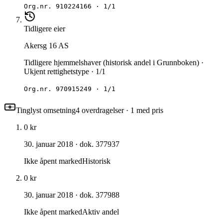
Org.nr.
910224166
·
1/1
Tidligere eier
Akersg 16 AS
Tidligere hjemmelshaver (historisk andel i Grunnboken) ·
Ukjent rettighetstype · 1/1
Org.nr.
970915249
·
1/1
Tinglyst omsetning
4
overdragelse
r
· 1 med pris
0 kr
30. januar 2018
· dok. 377937
Ikke åpent marked
Historisk
0 kr
30. januar 2018
· dok. 377988
Ikke åpent marked
Aktiv andel