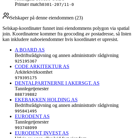
Primær match
0301-207/11-0
Selskaper på denne eiendommen (
23
)
Selskap-koordinater funnet inni eiendommens polygon via spatial
join. Koordinatene kommer fra geocoding av postadresse, så listen
kan inkludere naboeiendommer hvis koordinatet er upresist.
A BOARD AS
Bedriftsrådgivning og annen administrativ rådgivning
925195367
CODE ARKITEKTUR AS
Arkitektvirksomhet
979395175
DENTALPARTNERNE I AKERSGT. AS
Tannlegetjenester
888739882
EKEBAKKEN HOLDING AS
Bedriftsrådgivning og annen administrativ rådgivning
995841495
EURODENT AS
Tannlegetjenester
993748099
EURODENT INVEST AS