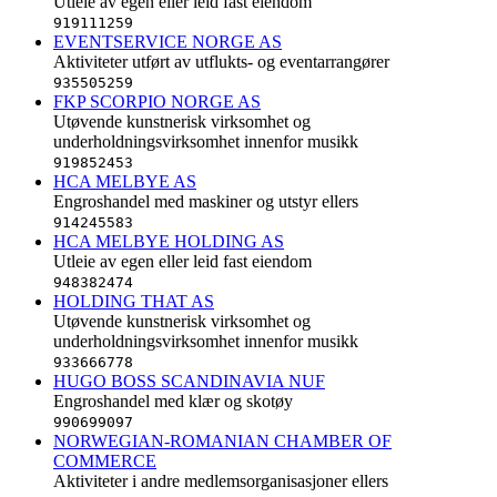
Utleie av egen eller leid fast eiendom
919111259
EVENTSERVICE NORGE AS
Aktiviteter utført av utflukts- og eventarrangører
935505259
FKP SCORPIO NORGE AS
Utøvende kunstnerisk virksomhet og
underholdningsvirksomhet innenfor musikk
919852453
HCA MELBYE AS
Engroshandel med maskiner og utstyr ellers
914245583
HCA MELBYE HOLDING AS
Utleie av egen eller leid fast eiendom
948382474
HOLDING THAT AS
Utøvende kunstnerisk virksomhet og
underholdningsvirksomhet innenfor musikk
933666778
HUGO BOSS SCANDINAVIA NUF
Engroshandel med klær og skotøy
990699097
NORWEGIAN-ROMANIAN CHAMBER OF
COMMERCE
Aktiviteter i andre medlemsorganisasjoner ellers