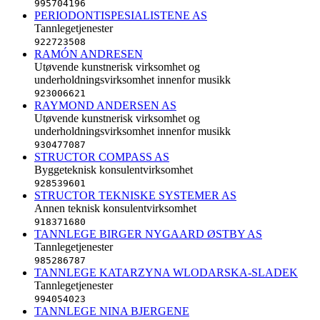
995704196
PERIODONTISPESIALISTENE AS
Tannlegetjenester
922723508
RAMÓN ANDRESEN
Utøvende kunstnerisk virksomhet og
underholdningsvirksomhet innenfor musikk
923006621
RAYMOND ANDERSEN AS
Utøvende kunstnerisk virksomhet og
underholdningsvirksomhet innenfor musikk
930477087
STRUCTOR COMPASS AS
Byggeteknisk konsulentvirksomhet
928539601
STRUCTOR TEKNISKE SYSTEMER AS
Annen teknisk konsulentvirksomhet
918371680
TANNLEGE BIRGER NYGAARD ØSTBY AS
Tannlegetjenester
985286787
TANNLEGE KATARZYNA WLODARSKA-SLADEK
Tannlegetjenester
994054023
TANNLEGE NINA BJERGENE