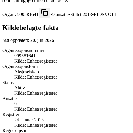
som naturlig fører med under dette.
Org.nr:
999581641
•
9
ansatte
•
Stiftet
2013
•
EIDSVOLL
Kildebelagte fakta
Sist oppdatert:
20. juli 2026
Organisasjonsnummer
999581641
Kilde:
Enhetsregisteret
Organisasjonsform
Aksjeselskap
Kilde:
Enhetsregisteret
Status
Aktiv
Kilde:
Enhetsregisteret
Ansatte
9
Kilde:
Enhetsregisteret
Registrert
24. januar 2013
Kilde:
Enhetsregisteret
Regnskapsår