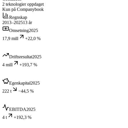
2
teknologier
oppdaget
Kun på Companybook
Regnskap
2013–2025
13
år
Omsetning
2025
17,9 mill
+22,0 %
Driftsresultat
2025
4 mill
+193,7 %
Egenkapital
2025
222 t
−44,5 %
EBITDA
2025
4 t
+192,3 %