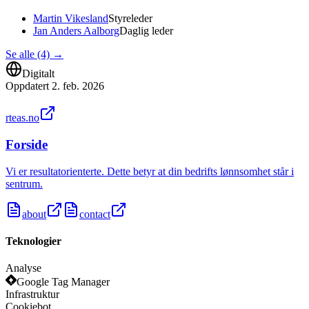
Martin Vikesland
Styreleder
Jan Anders Aalborg
Daglig leder
Se alle (4)
→
Digitalt
Oppdatert
2. feb. 2026
rteas.no
Forside
Vi er resultatorienterte. Dette betyr at din bedrifts lønnsomhet står i
sentrum.
about
contact
Teknologier
Analyse
Google Tag Manager
Infrastruktur
Cookiebot