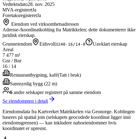
Vedtektsdato
28. nov. 2025
MVA-registrert
Ja
Foretaksregisteret
Ja
Eiendom ved virksomhetsadressen
Adresse-/koordinatkobling fra Matrikkelen; dette dokumenterer ikke
juridisk eierskap.
Grunneiendom
Eidsvoll
Uavklart eierskap
3240-16/14-0
Areal
7 477 m²
Gnr / Bnr
16
/
14
Restaurantbygning, kafé
(
Tatt i bruk
)
Sannsynlig bygg (22 m)
6
andre selskap
er
registrert på samme eiendom
Se eiendommen i detalj
Eiendomsdata fra Kartverket Matrikkelen via Geonorge. Koblingen
baseres på spatial join (selskapets geocodede koordinat ligger inni
eiendomsgrensen) — kan inkludere naboeiendommer hvis
koordinatet er upresist.