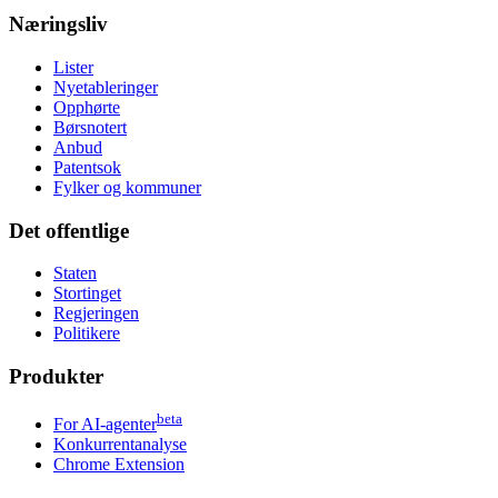
Næringsliv
Lister
Nyetableringer
Opphørte
Børsnotert
Anbud
Patentsok
Fylker og kommuner
Det offentlige
Staten
Stortinget
Regjeringen
Politikere
Produkter
beta
For AI-agenter
Konkurrentanalyse
Chrome Extension