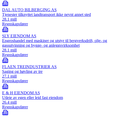
DAL AUTO BILBERGING AS
Tjenester tilknyttet landtransport ikke nevnt annet sted
28.1 mill
Regnskapsfører
SLY EIENDOM AS
Engroshandel med maskiner og utstyr til bergverksdrift, olje- og
gassutvinning og bygge- og anleggsvirksomhet
28.1 mill
Regnskapsfører
FLAEN TREINDUSTRIER AS
Saging og høvling av tre
27.1 mill
Regnskapsfører
E & H EIENDOM AS
Utleie av egen eller leid fast eiendom
26.4 mill
Regnskapsfører