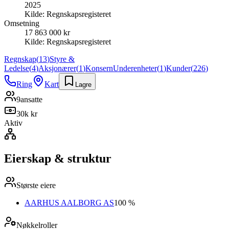
2025
Kilde:
Regnskapsregisteret
Omsetning
17 863 000 kr
Kilde:
Regnskapsregisteret
Regnskap
(
13
)
Styre &
Ledelse
(
4
)
Aksjonærer
(
1
)
Konsern
Underenheter
(
1
)
Kunder
(
226
)
Ring
Kart
Lagre
9
ansatte
30k kr
Aktiv
Eierskap & struktur
Største eiere
AARHUS AALBORG AS
100 %
Nøkkelroller