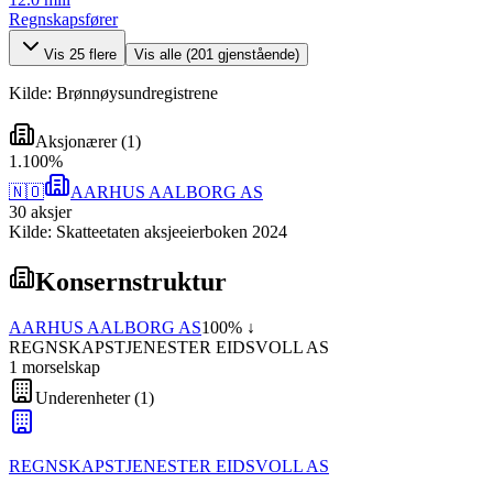
Regnskapsfører
Vis
25
flere
Vis alle (
201
gjenstående)
Kilde: Brønnøysundregistrene
Aksjonærer
(
1
)
1
.
100
%
🇳🇴
AARHUS AALBORG AS
30
aksjer
Kilde: Skatteetaten aksjeeierboken 2024
Konsernstruktur
AARHUS AALBORG AS
100
% ↓
REGNSKAPSTJENESTER EIDSVOLL AS
1
morselskap
Underenheter
(
1
)
REGNSKAPSTJENESTER EIDSVOLL AS