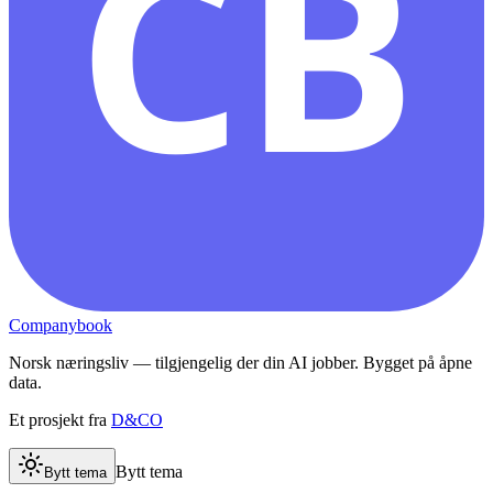
CB
Companybook
Norsk næringsliv — tilgjengelig der din AI jobber. Bygget på åpne
data.
Et prosjekt fra
D&CO
Bytt tema
Bytt tema