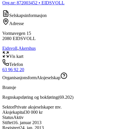
Org.nr:
872003452
• EIDSVOLL
Selskapsinformasjon
Adresse
Vormavegen 15
2080
EIDSVOLL
Eidsvoll
,
Akershus
Vis kart
Telefon
63 96 92 20
Organisasjonsform
Aksjeselskap
Bransje
Regnskapsføring og bokføring
(
69.202
)
Sektor
Private aksjeselskaper mv.
Aksjekapital
30 000 kr
Status
Aktiv
Stiftet
16. januar 2013
Registrert
24. jan. 2013