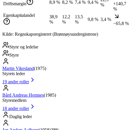
8,9 %
8,2 %
7,4 %
9,4 %
Driftsmargin
+140,7
%
%
Egenkapitalandel
38,9
12,2
13,5
9,8 %
3,4 %
%
%
%
−65,8 %
Kilde: Regnskapsregisteret (Brønnøysundregistrene)
Styre og ledelse
Styre
Martin Vikesland
(
1975
)
Styrets leder
19
andre roller
Bård Andreas Hemnes
(
1985
)
Styremedlem
18
andre roller
Daglig leder
Jan Anders Aalborg
(
1958
)
38%