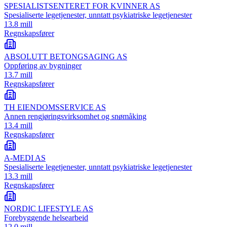
SPESIALISTSENTERET FOR KVINNER AS
Spesialiserte legetjenester, unntatt psykiatriske legetjenester
13.8 mill
Regnskapsfører
ABSOLUTT BETONGSAGING AS
Oppføring av bygninger
13.7 mill
Regnskapsfører
TH EIENDOMSSERVICE AS
Annen rengjøringsvirksomhet og snømåking
13.4 mill
Regnskapsfører
A-MEDI AS
Spesialiserte legetjenester, unntatt psykiatriske legetjenester
13.3 mill
Regnskapsfører
NORDIC LIFESTYLE AS
Forebyggende helsearbeid
12.0 mill