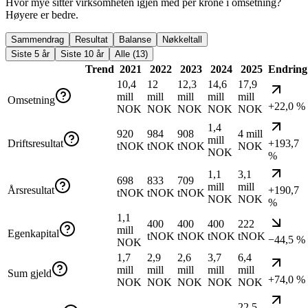
Hvor mye sitter virksomheten igjen med per krone i omsetning?
Høyere er bedre.
Sammendrag
Resultat
Balanse
Nøkkeltall
Siste 5 år
Siste 10 år
Alle (13)
Trend
2021
2022
2023
2024
2025
Endring
10,4
12
12,3
14,6
17,9
mill
mill
mill
mill
mill
Omsetning
+22,0 %
NOK
NOK
NOK
NOK
NOK
1,4
920
984
908
4 mill
mill
Driftsresultat
+193,7
tNOK
tNOK
tNOK
NOK
NOK
%
1,1
3,1
698
833
709
mill
mill
Årsresultat
+190,7
tNOK
tNOK
tNOK
NOK
NOK
%
1,1
400
400
400
222
mill
Egenkapital
tNOK
tNOK
tNOK
tNOK
−44,5 %
NOK
1,7
2,9
2,6
3,7
6,4
mill
mill
mill
mill
mill
Sum gjeld
+74,0 %
NOK
NOK
NOK
NOK
NOK
22,5