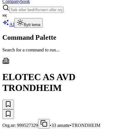
Companybook
⌘
K
AI
Bytt tema
Command Palette
Search for a command to run...
ELOTEC AS AVD
TRONDHEIM
Org.nr:
999527329
•
33
ansatte
•
TRONDHEIM