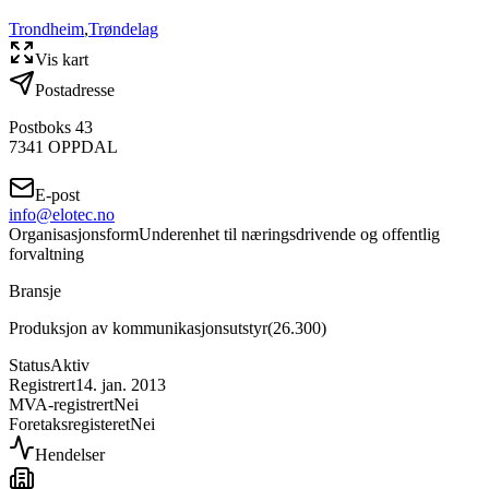
Trondheim
,
Trøndelag
Vis kart
Postadresse
Postboks 43
7341
OPPDAL
E-post
info@elotec.no
Organisasjonsform
Underenhet til næringsdrivende og offentlig
forvaltning
Bransje
Produksjon av kommunikasjonsutstyr
(
26.300
)
Status
Aktiv
Registrert
14. jan. 2013
MVA-registrert
Nei
Foretaksregisteret
Nei
Hendelser