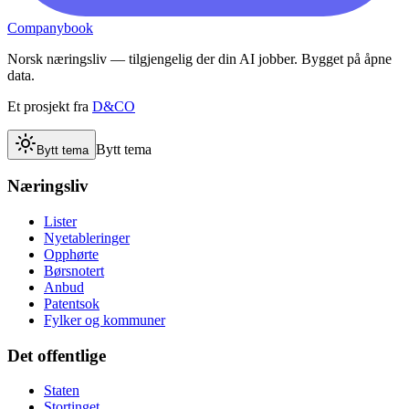
Companybook
Norsk næringsliv — tilgjengelig der din AI jobber. Bygget på åpne
data.
Et prosjekt fra
D&CO
Bytt tema
Bytt tema
Næringsliv
Lister
Nyetableringer
Opphørte
Børsnotert
Anbud
Patentsok
Fylker og kommuner
Det offentlige
Staten
Stortinget