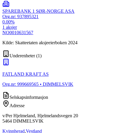
SPAREBANK 1 SØR-NORGE ASA
Org.nr:
937895321
0.00
%
1
aksjer
NO0010631567
Kilde: Skatteetaten aksjeeierboken 2024
Underenheter
(
1
)
FATLAND KRAFT AS
Org.nr:
999669565
• DIMMELSVIK
Selskapsinformasjon
Adresse
v/Per Hjelmeland, Hjelmelandsvegen 20
5464
DIMMELSVIK
Kvinnherad
,
Vestland