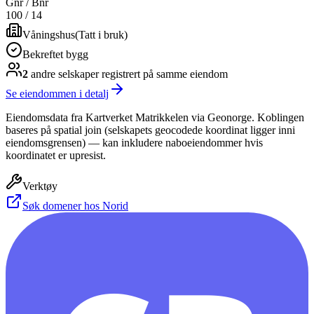
Gnr / Bnr
100
/
14
Våningshus
(
Tatt i bruk
)
Bekreftet bygg
2
andre selskap
er
registrert på samme eiendom
Se eiendommen i detalj
Eiendomsdata fra Kartverket Matrikkelen via Geonorge. Koblingen
baseres på spatial join (selskapets geocodede koordinat ligger inni
eiendomsgrensen) — kan inkludere naboeiendommer hvis
koordinatet er upresist.
Verktøy
Søk domener hos Norid