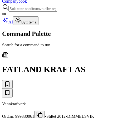
Companybook
⌘
K
AI
Bytt tema
Command Palette
Search for a command to run...
FATLAND KRAFT AS
Vannkraftverk
Org.nr:
999330061
•
Stiftet
2012
•
DIMMELSVIK