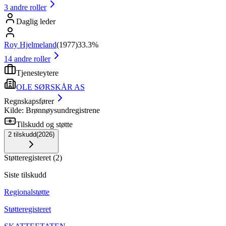
3
andre roller
Daglig leder
Roy Hjelmeland
(
1977
)
33.3%
14
andre roller
Tjenesteytere
OLE SØRSKÅR AS
Regnskapsfører
Kilde: Brønnøysundregistrene
Tilskudd og støtte
2
tilskudd
(
2026
)
Støtteregisteret
(
2
)
Siste tilskudd
Regionalstøtte
Støtteregisteret