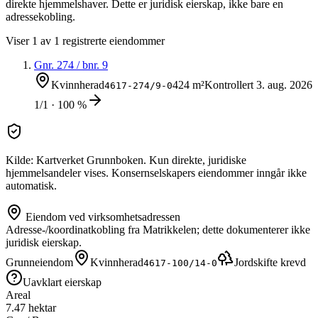
direkte hjemmelshaver. Dette er juridisk eierskap, ikke bare en
adressekobling.
Viser
1
av
1
registrerte eiendommer
Gnr.
274
/ bnr.
9
Kvinnherad
424 m²
Kontrollert
3. aug. 2026
4617-274/9-0
1/1 · 100 %
Kilde: Kartverket Grunnboken. Kun direkte, juridiske
hjemmelsandeler vises. Konsernselskapers eiendommer inngår ikke
automatisk.
Eiendom ved virksomhetsadressen
Adresse-/koordinatkobling fra Matrikkelen; dette dokumenterer ikke
juridisk eierskap.
Grunneiendom
Kvinnherad
Jordskifte krevd
4617-100/14-0
Uavklart eierskap
Areal
7.47 hektar