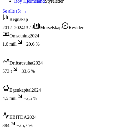
Roy Hjelmeland
Styreleder
Se alle (5)
→
Regnskap
2012–2024
13
år
Morselskap
Revidert
Omsetning
2024
1,6 mill
−20,6 %
Driftsresultat
2024
573 t
−33,6 %
Egenkapital
2024
4,5 mill
−2,5 %
EBITDA
2024
884
−25,7 %