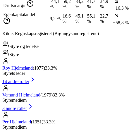
-44,1
59,2
83,2
41,7
34,9
Driftsmargin
%
%
%
%
%
−16,3 %
Egenkapitalandel
16,6
45,1
55,1
22,7
9,2 %
%
%
%
%
−58,8 %
Kilde: Regnskapsregisteret (Brønnøysundregistrene)
Styre og ledelse
Styre
Roy Hjelmeland
(
1977
)
33.3%
Styrets leder
14
andre roller
Vemund Hjelmeland
(
1979
)
33.3%
Styremedlem
3
andre roller
Per Hjelmeland
(
1951
)
33.3%
Styremedlem