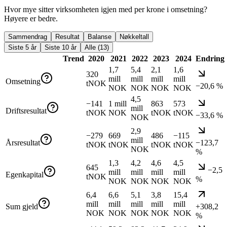
Hvor mye sitter virksomheten igjen med per krone i omsetning?
Høyere er bedre.
Sammendrag
Resultat
Balanse
Nøkkeltall
Siste 5 år
Siste 10 år
Alle (13)
Trend
2020
2021
2022
2023
2024
Endring
1,7
5,4
2,1
1,6
320
mill
mill
mill
mill
Omsetning
tNOK
−20,6 %
NOK
NOK
NOK
NOK
4,5
−141
1 mill
863
573
mill
Driftsresultat
tNOK
NOK
tNOK
tNOK
−33,6 %
NOK
2,9
−279
669
486
−115
mill
Årsresultat
−123,7
tNOK
tNOK
tNOK
tNOK
NOK
%
1,3
4,2
4,6
4,5
645
−2,5
mill
mill
mill
mill
Egenkapital
tNOK
%
NOK
NOK
NOK
NOK
6,4
6,6
5,1
3,8
15,4
mill
mill
mill
mill
mill
Sum gjeld
+308,2
NOK
NOK
NOK
NOK
NOK
%