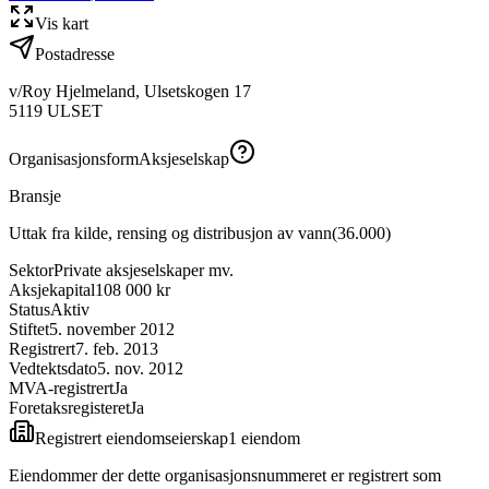
Vis kart
Postadresse
v/Roy Hjelmeland, Ulsetskogen 17
5119
ULSET
Organisasjonsform
Aksjeselskap
Bransje
Uttak fra kilde, rensing og distribusjon av vann
(
36.000
)
Sektor
Private aksjeselskaper mv.
Aksjekapital
108 000 kr
Status
Aktiv
Stiftet
5. november 2012
Registrert
7. feb. 2013
Vedtektsdato
5. nov. 2012
MVA-registrert
Ja
Foretaksregisteret
Ja
Registrert eiendomseierskap
1
eiendom
Eiendommer der dette organisasjonsnummeret er registrert som