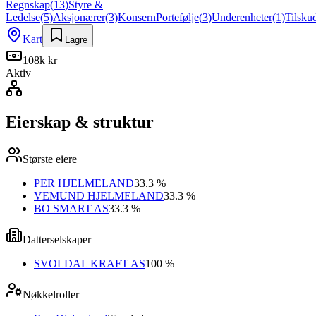
Regnskap
(
13
)
Styre &
Ledelse
(
5
)
Aksjonærer
(
3
)
Konsern
Portefølje
(
3
)
Underenheter
(
1
)
Tilsku
Kart
Lagre
108k kr
Aktiv
Eierskap & struktur
Største eiere
PER HJELMELAND
33.3 %
VEMUND HJELMELAND
33.3 %
BO SMART AS
33.3 %
Datterselskaper
SVOLDAL KRAFT AS
100 %
Nøkkelroller