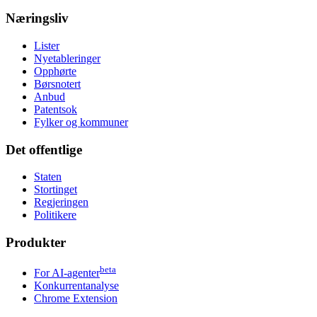
Næringsliv
Lister
Nyetableringer
Opphørte
Børsnotert
Anbud
Patentsok
Fylker og kommuner
Det offentlige
Staten
Stortinget
Regjeringen
Politikere
Produkter
beta
For AI-agenter
Konkurrentanalyse
Chrome Extension