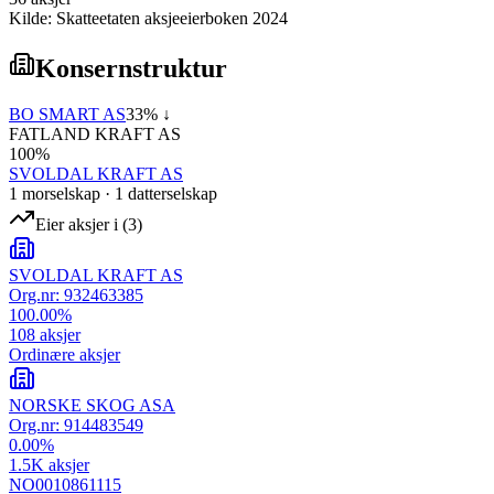
Kilde: Skatteetaten aksjeeierboken 2024
Konsernstruktur
BO SMART AS
33
% ↓
FATLAND KRAFT AS
100
%
SVOLDAL KRAFT AS
1
morselskap
·
1
datterselskap
Eier aksjer i
(
3
)
SVOLDAL KRAFT AS
Org.nr:
932463385
100.00
%
108
aksjer
Ordinære aksjer
NORSKE SKOG ASA
Org.nr:
914483549
0.00
%
1.5K
aksjer
NO0010861115