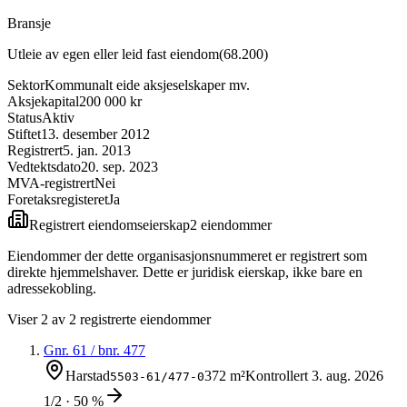
Bransje
Utleie av egen eller leid fast eiendom
(
68.200
)
Sektor
Kommunalt eide aksjeselskaper mv.
Aksjekapital
200 000 kr
Status
Aktiv
Stiftet
13. desember 2012
Registrert
5. jan. 2013
Vedtektsdato
20. sep. 2023
MVA-registrert
Nei
Foretaksregisteret
Ja
Registrert eiendomseierskap
2
eiendom
mer
Eiendommer der dette organisasjonsnummeret er registrert som
direkte hjemmelshaver. Dette er juridisk eierskap, ikke bare en
adressekobling.
Viser
2
av
2
registrerte eiendommer
Gnr.
61
/ bnr.
477
Harstad
372 m²
Kontrollert
3. aug. 2026
5503-61/477-0
1/2 · 50 %