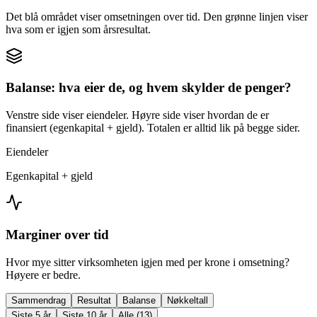
Det blå området viser omsetningen over tid. Den grønne linjen viser
hva som er igjen som årsresultat.
Balanse: hva eier de, og hvem skylder de penger?
Venstre side viser eiendeler. Høyre side viser hvordan de er
finansiert (egenkapital + gjeld). Totalen er alltid lik på begge sider.
Eiendeler
Egenkapital + gjeld
Marginer over tid
Hvor mye sitter virksomheten igjen med per krone i omsetning?
Høyere er bedre.
Sammendrag
Resultat
Balanse
Nøkkeltall
Siste 5 år
Siste 10 år
Alle (13)