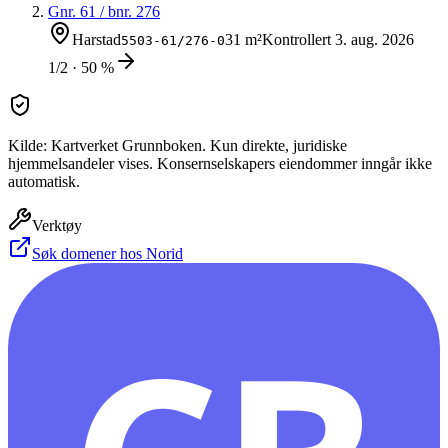
Gnr.
61
/ bnr.
276
Harstad
31 m²
Kontrollert
3. aug. 2026
5503-61/276-0
1/2 · 50 %
Kilde: Kartverket Grunnboken. Kun direkte, juridiske
hjemmelsandeler vises. Konsernselskapers eiendommer inngår ikke
automatisk.
Verktøy
Søk domener hos Norid