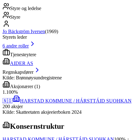
Styre og ledelse
Styre
Jo Bäckström Iversen
(
1969
)
Styrets leder
6
andre roller
Tjenesteytere
AIDER AS
Regnskapsfører
Kilde: Brønnøysundregistrene
Aksjonærer
(
1
)
1
.
100
%
🇳🇴
HARSTAD KOMMUNE / HÁRSTTÁID SUOHKAN
200
aksjer
Kilde: Skatteetaten aksjeeierboken 2024
Konsernstruktur
HARSTAD KOMMUNE / HÁRSTTÁID SUOHKAN
100
% ↓