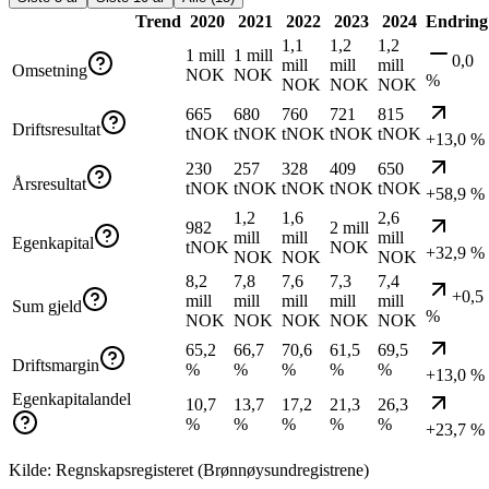
Trend
2020
2021
2022
2023
2024
Endring
1,1
1,2
1,2
1 mill
1 mill
0,0
mill
mill
mill
Omsetning
NOK
NOK
%
NOK
NOK
NOK
665
680
760
721
815
Driftsresultat
tNOK
tNOK
tNOK
tNOK
tNOK
+13,0 %
230
257
328
409
650
Årsresultat
tNOK
tNOK
tNOK
tNOK
tNOK
+58,9 %
1,2
1,6
2,6
982
2 mill
mill
mill
mill
Egenkapital
tNOK
NOK
+32,9 %
NOK
NOK
NOK
8,2
7,8
7,6
7,3
7,4
+0,5
mill
mill
mill
mill
mill
Sum gjeld
%
NOK
NOK
NOK
NOK
NOK
65,2
66,7
70,6
61,5
69,5
Driftsmargin
%
%
%
%
%
+13,0 %
Egenkapitalandel
10,7
13,7
17,2
21,3
26,3
%
%
%
%
%
+23,7 %
Kilde: Regnskapsregisteret (Brønnøysundregistrene)