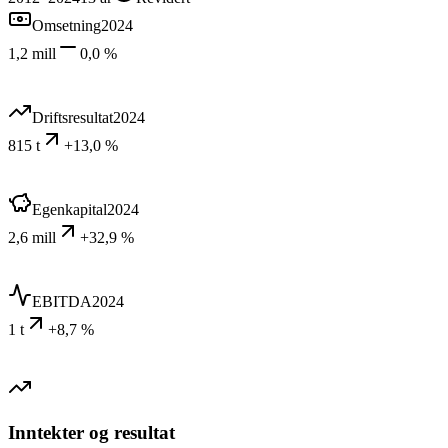
Omsetning
2024
1,2 mill
0,0 %
Driftsresultat
2024
815 t
+13,0 %
Egenkapital
2024
2,6 mill
+32,9 %
EBITDA
2024
1 t
+8,7 %
Inntekter og resultat