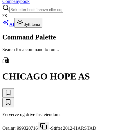
Companybook
⌘
K
AI
Bytt tema
Command Palette
Search for a command to run...
CHICAGO HOPE AS
Eerverve og drive fast eiendom.
Org.nr:
999320716
•
Stiftet
2012
•
HARSTAD