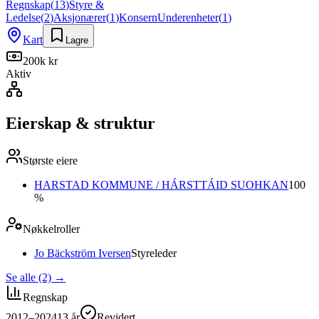
Regnskap
(
13
)
Styre &
Ledelse
(
2
)
Aksjonærer
(
1
)
Konsern
Underenheter
(
1
)
Kart
Lagre
200k kr
Aktiv
Eierskap & struktur
Største eiere
HARSTAD KOMMUNE / HÁRSTTÁID SUOHKAN
100
%
Nøkkelroller
Jo Bäckström Iversen
Styreleder
Se alle (2)
→
Regnskap
2012–2024
13
år
Revidert