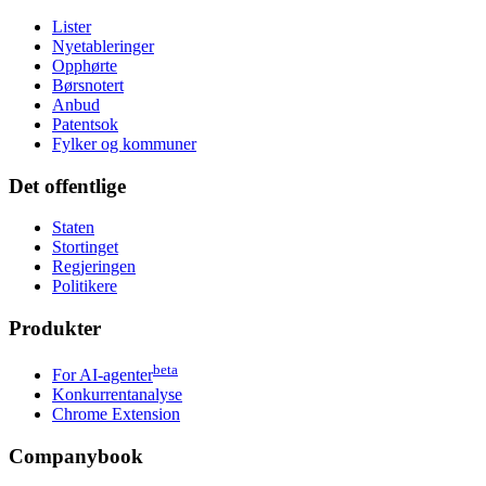
Lister
Nyetableringer
Opphørte
Børsnotert
Anbud
Patentsok
Fylker og kommuner
Det offentlige
Staten
Stortinget
Regjeringen
Politikere
Produkter
beta
For AI-agenter
Konkurrentanalyse
Chrome Extension
Companybook