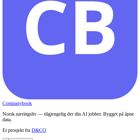
CB
Companybook
Norsk næringsliv — tilgjengelig der din AI jobber. Bygget på åpne
data.
Et prosjekt fra
D&CO