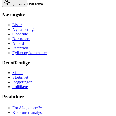
Bytt tema
Bytt tema
Næringsliv
Lister
Nyetableringer
Opphørte
Børsnotert
Anbud
Patentsok
Fylker og kommuner
Det offentlige
Staten
Stortinget
Regjeringen
Politikere
Produkter
beta
For AI-agenter
Konkurrentanalyse