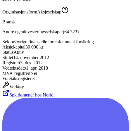
Organisasjonsform
Aksjeselskap
Bransje
Andre egeninvesteringsselskaper
(
64.323
)
Sektor
Øvrige finansielle foretak unntatt forsikring
Aksjekapital
30 000 kr
Status
Aktiv
Stiftet
14. november 2012
Registrert
3. des. 2012
Vedtektsdato
1. apr. 2018
MVA-registrert
Nei
Foretaksregisteret
Ja
Verktøy
Søk domener hos Norid