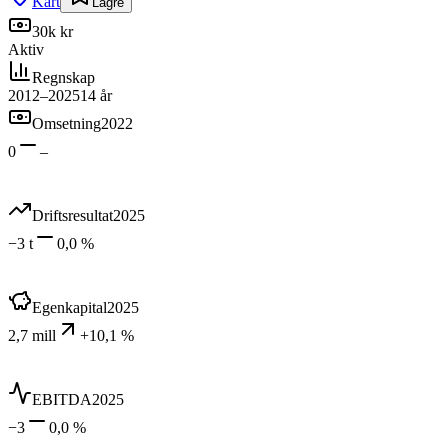
Kart
Lagre
30k kr
Aktiv
Regnskap
2012–2025
14
år
Omsetning
2022
0
–
Driftsresultat
2025
−3 t
0,0 %
Egenkapital
2025
2,7 mill
+10,1 %
EBITDA
2025
−3
0,0 %