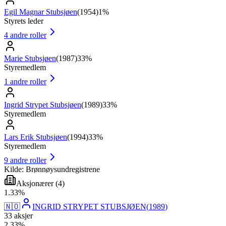
Egil Magnar Stubsjøen
(
1954
)
1%
Styrets leder
4
andre roller
Marie Stubsjøen
(
1987
)
33%
Styremedlem
1
andre roller
Ingrid Strypet Stubsjøen
(
1989
)
33%
Styremedlem
Lars Erik Stubsjøen
(
1994
)
33%
Styremedlem
9
andre roller
Kilde: Brønnøysundregistrene
Aksjonærer
(
4
)
1
.
33
%
🇳🇴
INGRID STRYPET STUBSJØEN
(
1989
)
33
aksjer
2
.
33
%