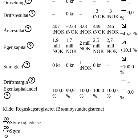
–
0 kr
–
–
–
Omsetning
–
−3
−3
0,0
–
0 kr
–
Driftsresultat
tNOK
tNOK
%
407
−223
323
449
246
Årsresultat
tNOK
tNOK
tNOK
tNOK
tNOK
−45,2 %
1,9
1,7
2,5
2,7
2 mill
mill
mill
mill
mill
Egenkapital
NOK
+10,1 %
NOK
NOK
NOK
NOK
1
0 kr
0 kr
0 kr
–
Sum gjeld
−100,0
tNOK
%
–
–
–
–
–
Driftsmargin
–
Egenkapitalandel
100,0
99,9
100,0
100,0
100,0
0,0
%
%
%
%
%
%
Kilde: Regnskapsregisteret (Brønnøysundregistrene)
Styre og ledelse
Styre