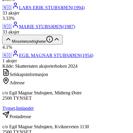
🇳🇴
LARS ERIK STUBSJØEN
(
1994
)
33
aksjer
3
.
33
%
🇳🇴
MARIE STUBSJØEN
(
1987
)
33
aksjer
Minoritetsrettigheter
4
.
1
%
🇳🇴
EGIL MAGNAR STUBSJØEN
(
1954
)
1
aksjer
Kilde: Skatteetaten aksjeeierboken 2024
Selskapsinformasjon
Adresse
c/o Egil Magnar Stubsjøen, Midteng Østre
2500
TYNSET
Tynset
,
Innlandet
Postadresse
c/o Egil Magnar Stubsjøen, Kvikneveien 1130
2500
TYNSET