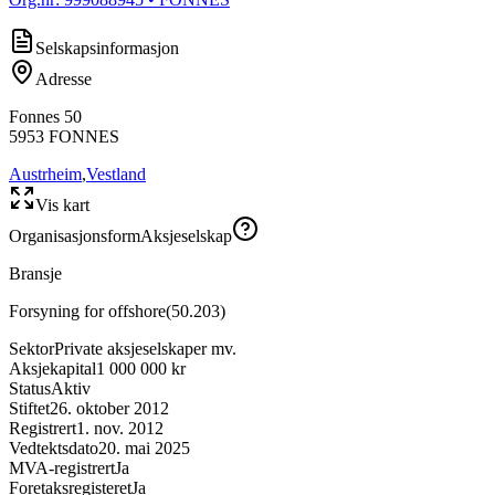
Selskapsinformasjon
Adresse
Fonnes 50
5953
FONNES
Austrheim
,
Vestland
Vis kart
Organisasjonsform
Aksjeselskap
Bransje
Forsyning for offshore
(
50.203
)
Sektor
Private aksjeselskaper mv.
Aksjekapital
1 000 000 kr
Status
Aktiv
Stiftet
26. oktober 2012
Registrert
1. nov. 2012
Vedtektsdato
20. mai 2025
MVA-registrert
Ja
Foretaksregisteret
Ja