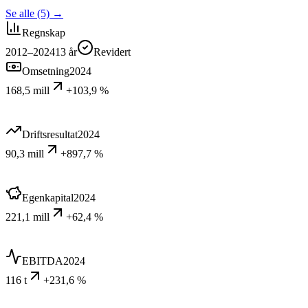
Se alle (5)
→
Regnskap
2012–2024
13
år
Revidert
Omsetning
2024
168,5 mill
+103,9 %
Driftsresultat
2024
90,3 mill
+897,7 %
Egenkapital
2024
221,1 mill
+62,4 %
EBITDA
2024
116 t
+231,6 %