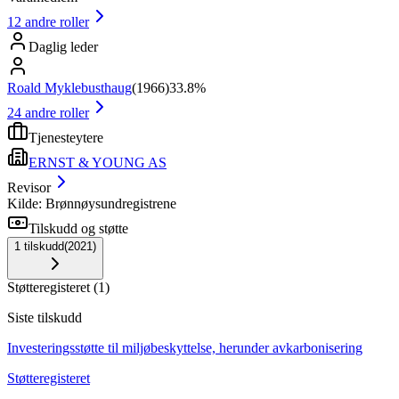
12
andre roller
Daglig leder
Roald Myklebusthaug
(
1966
)
33.8%
24
andre roller
Tjenesteytere
ERNST & YOUNG AS
Revisor
Kilde: Brønnøysundregistrene
Tilskudd og støtte
1
tilskudd
(
2021
)
Støtteregisteret
(
1
)
Siste tilskudd
Investeringsstøtte til miljøbeskyttelse, herunder avkarbonisering
Støtteregisteret