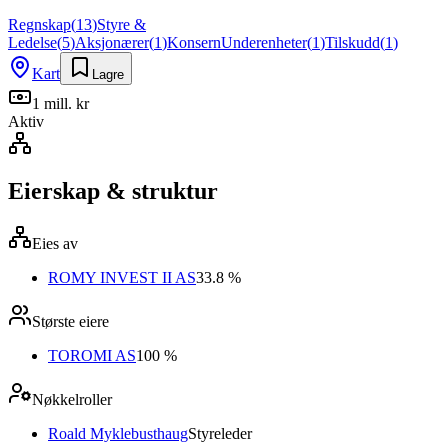
Regnskap
(
13
)
Styre &
Ledelse
(
5
)
Aksjonærer
(
1
)
Konsern
Underenheter
(
1
)
Tilskudd
(
1
)
Kart
Lagre
1 mill. kr
Aktiv
Eierskap & struktur
Eies av
ROMY INVEST II AS
33.8 %
Største eiere
TOROMI AS
100 %
Nøkkelroller
Roald Myklebusthaug
Styreleder