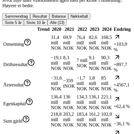
Hvor mye sitter virksomheten igjen med per krone i omsetning?
Høyere er bedre.
Sammendrag
Resultat
Balanse
Nøkkeltall
Siste 5 år
Siste 10 år
Alle (13)
Trend
2020
2021
2022
2023
2024
Endring
31,4
69,9
76,4
82,6
168,5
mill
mill
mill
mill
mill
Omsetning
+103,9
NOK
NOK
NOK
NOK
NOK
%
−19,1
8,3
9,1
90,3
7 mill
mill
mill
mill
mill
Driftsresultat
+897,7
NOK
NOK
NOK
NOK
NOK
%
−31,6
−1,7
1,8
85
−359
mill
mill
mill
mill
Årsresultat
+4567,1
tNOK
NOK
NOK
NOK
NOK
%
136,4
136
134,3
136,1
221,1
mill
mill
mill
mill
mill
Egenkapital
+62,4 %
NOK
NOK
NOK
NOK
NOK
218,8
203,2
183,4
161,2
102,9
mill
mill
mill
mill
mill
Sum gjeld
−36,1 %
NOK
NOK
NOK
NOK
NOK