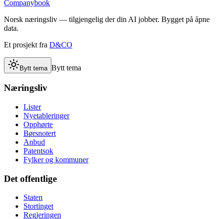
Companybook
Norsk næringsliv — tilgjengelig der din AI jobber. Bygget på åpne
data.
Et prosjekt fra
D&CO
Bytt tema
Bytt tema
Næringsliv
Lister
Nyetableringer
Opphørte
Børsnotert
Anbud
Patentsok
Fylker og kommuner
Det offentlige
Staten
Stortinget
Regjeringen