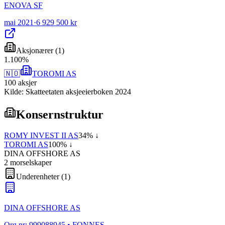
ENOVA SF
mai 2021
·
6 929 500 kr
Aksjonærer
(
1
)
1
.
100
%
🇳🇴
TOROMI AS
100
aksjer
Kilde: Skatteetaten aksjeeierboken 2024
Konsernstruktur
ROMY INVEST II AS
34
% ↓
TOROMI AS
100
% ↓
DINA OFFSHORE AS
2
morselskap
er
Underenheter
(
1
)
DINA OFFSHORE AS
Org.nr:
999088945
• FONNES