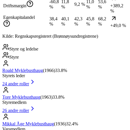
-60,8
11,8
11,0
53,6
9,2 %
Driftsmargin
+389,2
%
%
%
%
%
Egenkapitalandel
38,4
40,1
42,3
45,8
68,2
%
%
%
%
%
+49,0 %
Kilde: Regnskapsregisteret (Brønnøysundregistrene)
Styre og ledelse
Styre
Roald Myklebusthaug
(
1966
)
33.8%
Styrets leder
24
andre roller
Tore Myklebusthaug
(
1963
)
33.8%
Styremedlem
26
andre roller
Mikkal Åge Myklebusthaug
(
1936
)
32.4%
Varamedlem