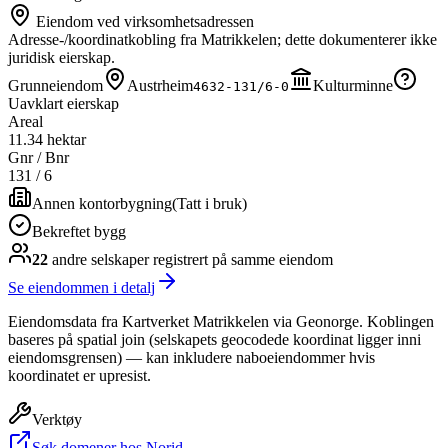
Eiendom ved virksomhetsadressen
Adresse-/koordinatkobling fra Matrikkelen; dette dokumenterer ikke
juridisk eierskap.
Grunneiendom
Austrheim
Kulturminne
4632-131/6-0
Uavklart eierskap
Areal
11.34 hektar
Gnr / Bnr
131
/
6
Annen kontorbygning
(
Tatt i bruk
)
Bekreftet bygg
22
andre selskap
er
registrert på samme eiendom
Se eiendommen i detalj
Eiendomsdata fra Kartverket Matrikkelen via Geonorge. Koblingen
baseres på spatial join (selskapets geocodede koordinat ligger inni
eiendomsgrensen) — kan inkludere naboeiendommer hvis
koordinatet er upresist.
Verktøy
Søk domener hos Norid