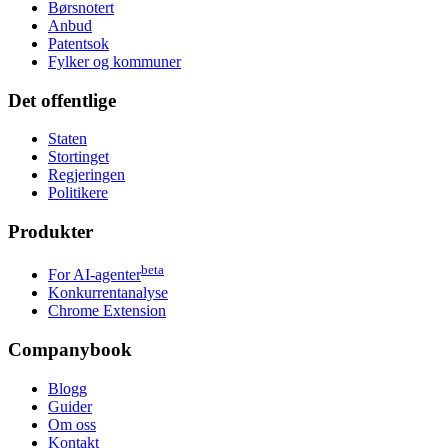
Børsnotert
Anbud
Patentsok
Fylker og kommuner
Det offentlige
Staten
Stortinget
Regjeringen
Politikere
Produkter
beta
For AI-agenter
Konkurrentanalyse
Chrome Extension
Companybook
Blogg
Guider
Om oss
Kontakt