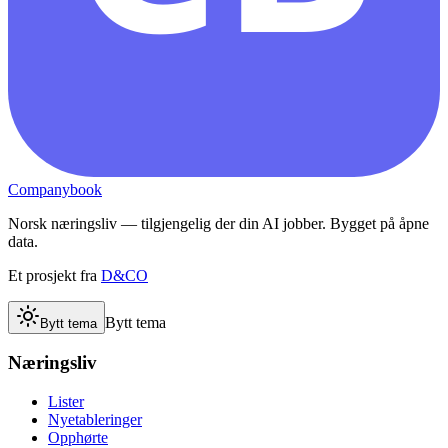
Companybook
Norsk næringsliv — tilgjengelig der din AI jobber. Bygget på åpne
data.
Et prosjekt fra
D&CO
Bytt tema
Bytt tema
Næringsliv
Lister
Nyetableringer
Opphørte