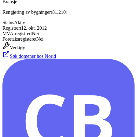
Bransje
Rengjøring av bygninger
(
81.210
)
Status
Aktiv
Registrert
12. okt. 2012
MVA-registrert
Nei
Foretaksregisteret
Nei
Verktøy
Søk domener hos Norid
CB