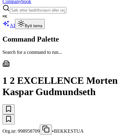
Companybook
⌘
K
AI
Bytt tema
Command Palette
Search for a command to run...
1 2 EXCELLENCE Morten
Kaspar Gudmundseth
Org.nr:
998958709
•
BEKKESTUA