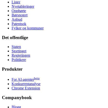
Lister
Nyetableringer
Opphørte
Børsnotert
Anbud
Patentsok
Fylker og kommuner
Det offentlige
Staten
Stortinget
Regjeringen
Politikere
Produkter
beta
For AI-agenter
Konkurrentanalyse
Chrome Extension
Companybook
Blogg