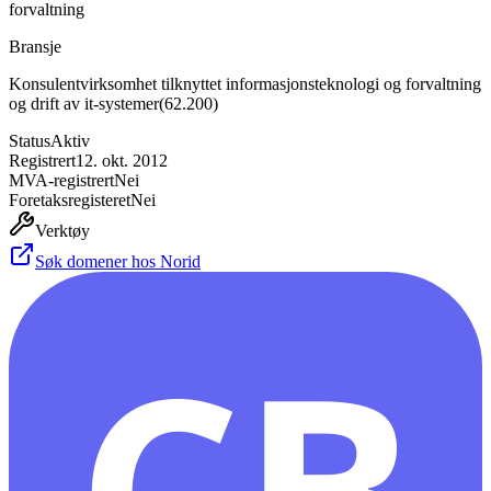
forvaltning
Bransje
Konsulentvirksomhet tilknyttet informasjonsteknologi og forvaltning
og drift av it-systemer
(
62.200
)
Status
Aktiv
Registrert
12. okt. 2012
MVA-registrert
Nei
Foretaksregisteret
Nei
Verktøy
Søk domener hos Norid
CB