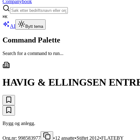
Companybook
⌘
K
AI
Bytt tema
Command Palette
Search for a command to run...
HAVIG & ELLINGSEN ENTR
Bygg og anlegg.
Org.nr:
998583977
•
12
ansatte
•
Stiftet
2012
•
FLATEBY