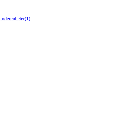
Underenheter
(
1
)