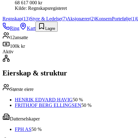
68 617 000 kr
Kilde:
Regnskapsregisteret
Regnskap
(
13
)
Styre & Ledelse
(
7
)
Aksjonærer
(
2
)
Konsern
Portefølje
(
1
)
Ring
Kart
Lagre
12
ansatte
100k kr
Aktiv
Eierskap & struktur
Største eiere
HENRIK EDVARD HAVIG
50 %
FRITHJOF BERG ELLINGSEN
50 %
Datterselskaper
FPH AS
50 %