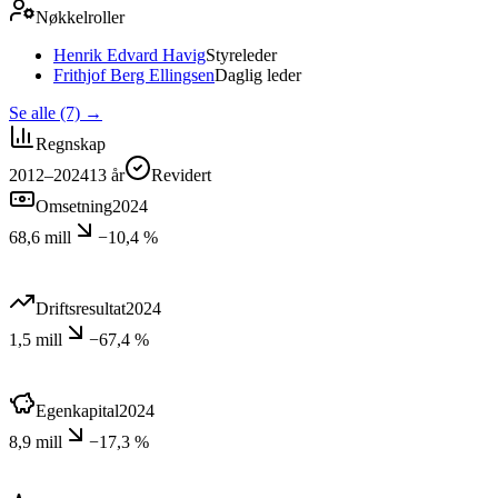
Nøkkelroller
Henrik Edvard Havig
Styreleder
Frithjof Berg Ellingsen
Daglig leder
Se alle (7)
→
Regnskap
2012–2024
13
år
Revidert
Omsetning
2024
68,6 mill
−10,4 %
Driftsresultat
2024
1,5 mill
−67,4 %
Egenkapital
2024
8,9 mill
−17,3 %