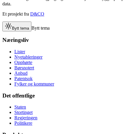
data.
Et prosjekt fra
D&CO
Bytt tema
Bytt tema
Næringsliv
Lister
Nyetableringer
Opphørte
Børsnotert
Anbud
Patentsok
Fylker og kommuner
Det offentlige
Staten
Stortinget
Regjeringen
Politikere