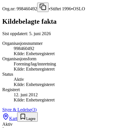
Org.nr:
998460492
•
Stiftet
1996
•
OSLO
Kildebelagte fakta
Sist oppdatert:
5. juni 2026
Organisasjonsnummer
998460492
Kilde:
Enhetsregisteret
Organisasjonsform
Forening/lag/innretning
Kilde:
Enhetsregisteret
Status
Aktiv
Kilde:
Enhetsregisteret
Registrert
12. juni 2012
Kilde:
Enhetsregisteret
Styre & Ledelse
(
3
)
Kart
Lagre
Aktiv