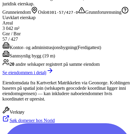
juridisk eierskap.
Grunneiendom
Oslo
Grunnforurensning
0301-57/427-0
Uavklart eierskap
Areal
3 042 m²
Gnr / Bnr
57
/
427
Kontor- og administrasjonsbygning
(
Ferdigattest
)
Sannsynlig bygg (19 m)
20
andre selskap
er
registrert på samme eiendom
Se eiendommen i detalj
Eiendomsdata fra Kartverket Matrikkelen via Geonorge. Koblingen
baseres på spatial join (selskapets geocodede koordinat ligger inni
eiendomsgrensen) — kan inkludere naboeiendommer hvis
koordinatet er upresist.
Verktøy
Søk domener hos Norid