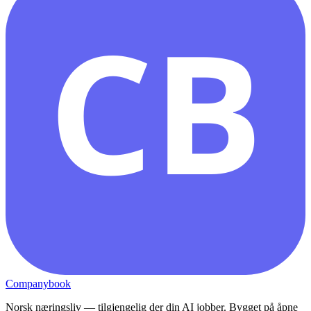
CB
Companybook
Norsk næringsliv — tilgjengelig der din AI jobber. Bygget på åpne