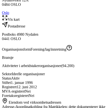
Nydalsveien 12A
0484
OSLO
Oslo
Vis kart
Postadresse
Postboks 4980 Nydalen
0441
OSLO
Organisasjonsform
Forening/lag/innretning
Bransje
Aktiviteter i arbeidstakerorganisasjoner
(
94.200
)
Sektor
Ideelle organisasjoner
Status
Aktiv
Stiftet
1. januar 1996
Registrert
12. juni 2012
MVA-registrert
Nei
Foretaksregisteret
Nei
Eiendom ved virksomhetsadressen
Adresse-/koordinatkobling fra Matrikkelen; dette dokumenterer ikke