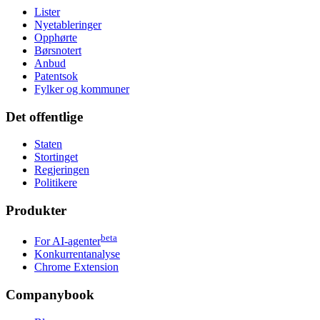
Lister
Nyetableringer
Opphørte
Børsnotert
Anbud
Patentsok
Fylker og kommuner
Det offentlige
Staten
Stortinget
Regjeringen
Politikere
Produkter
beta
For AI-agenter
Konkurrentanalyse
Chrome Extension
Companybook