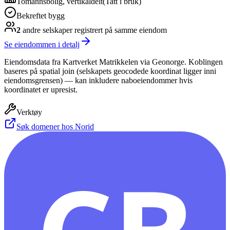
Tomannsbolig, vertikaldelt
(
Tatt i bruk
)
Bekreftet bygg
2
andre selskap
er
registrert på samme eiendom
Se eiendommen i detalj
Eiendomsdata fra Kartverket Matrikkelen via Geonorge. Koblingen
baseres på spatial join (selskapets geocodede koordinat ligger inni
eiendomsgrensen) — kan inkludere naboeiendommer hvis
koordinatet er upresist.
Verktøy
Søk domener hos Norid