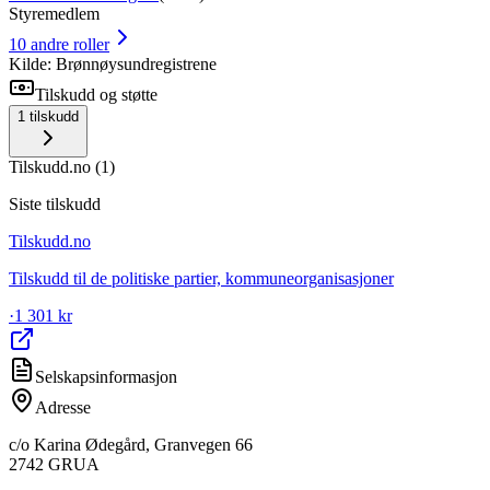
Styremedlem
10
andre roller
Kilde: Brønnøysundregistrene
Tilskudd og støtte
1
tilskudd
Tilskudd.no
(
1
)
Siste tilskudd
Tilskudd.no
Tilskudd til de politiske partier, kommuneorganisasjoner
·
1 301 kr
Selskapsinformasjon
Adresse
c/o Karina Ødegård, Granvegen 66
2742
GRUA