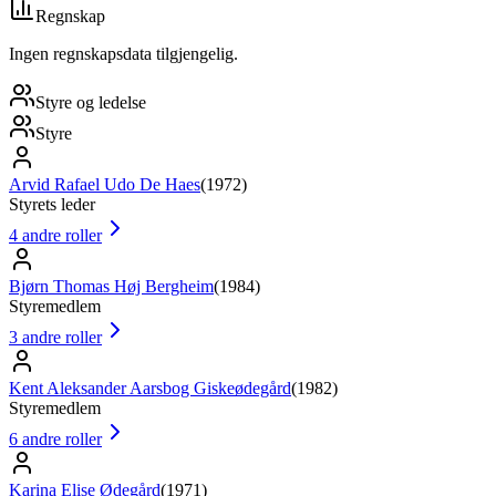
Regnskap
Ingen regnskapsdata tilgjengelig.
Styre og ledelse
Styre
Arvid Rafael Udo De Haes
(
1972
)
Styrets leder
4
andre roller
Bjørn Thomas Høj Bergheim
(
1984
)
Styremedlem
3
andre roller
Kent Aleksander Aarsbog Giskeødegård
(
1982
)
Styremedlem
6
andre roller
Karina Elise Ødegård
(
1971
)