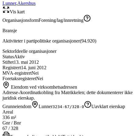
Lunner
,
Akershus
Vis kart
Organisasjonsform
Forening/lag/innretning
Bransje
Aktiviteter i partipolitiske organisasjoner
(
94.920
)
Sektor
Ideelle organisasjoner
Status
Aktiv
Stiftet
13. mai 2012
Registrert
14. juni 2012
MVA-registrert
Nei
Foretaksregisteret
Nei
Eiendom ved virksomhetsadressen
Adresse-/koordinatkobling fra Matrikkelen; dette dokumenterer ikke
juridisk eierskap.
Grunneiendom
Lunner
Uavklart eierskap
3234-67/328-0
Areal
336 m²
Gnr / Bnr
67
/
328