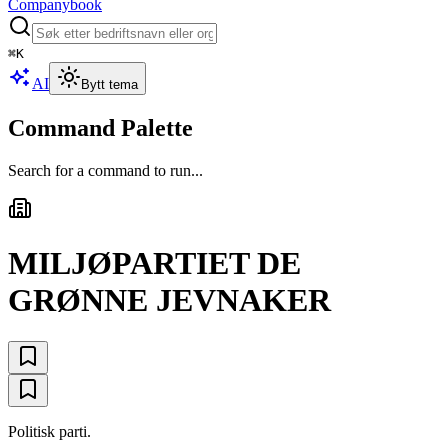
Companybook
⌘
K
AI
Bytt tema
Command Palette
Search for a command to run...
MILJØPARTIET DE
GRØNNE JEVNAKER
Politisk parti.