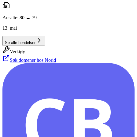
Ansatte: 80 → 79
13. mai
Se alle hendelser
Verktøy
Søk domener hos Norid
CB