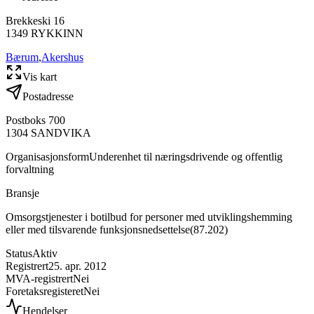
Brekkeski 16
1349
RYKKINN
Bærum
,
Akershus
Vis kart
Postadresse
Postboks 700
1304
SANDVIKA
Organisasjonsform
Underenhet til næringsdrivende og offentlig
forvaltning
Bransje
Omsorgstjenester i botilbud for personer med utviklingshemming
eller med tilsvarende funksjonsnedsettelse
(
87.202
)
Status
Aktiv
Registrert
25. apr. 2012
MVA-registrert
Nei
Foretaksregisteret
Nei
Hendelser