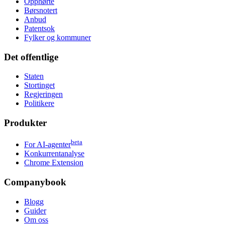
Opphørte
Børsnotert
Anbud
Patentsok
Fylker og kommuner
Det offentlige
Staten
Stortinget
Regjeringen
Politikere
Produkter
beta
For AI-agenter
Konkurrentanalyse
Chrome Extension
Companybook
Blogg
Guider
Om oss