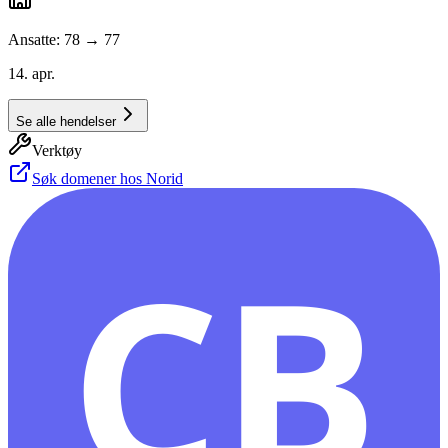
Ansatte: 78 → 77
14. apr.
Se alle hendelser
Verktøy
Søk domener hos Norid
CB