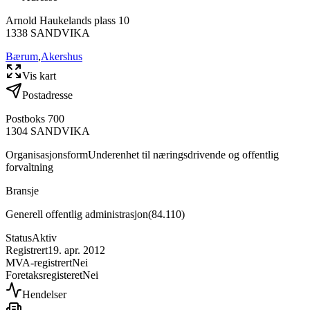
Arnold Haukelands plass 10
1338
SANDVIKA
Bærum
,
Akershus
Vis kart
Postadresse
Postboks 700
1304
SANDVIKA
Organisasjonsform
Underenhet til næringsdrivende og offentlig
forvaltning
Bransje
Generell offentlig administrasjon
(
84.110
)
Status
Aktiv
Registrert
19. apr. 2012
MVA-registrert
Nei
Foretaksregisteret
Nei
Hendelser