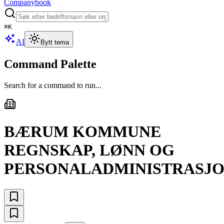
Companybook
⌘
K
AI
Bytt tema
Command Palette
Search for a command to run...
BÆRUM KOMMUNE
REGNSKAP, LØNN OG
PERSONALADMINISTRASJ