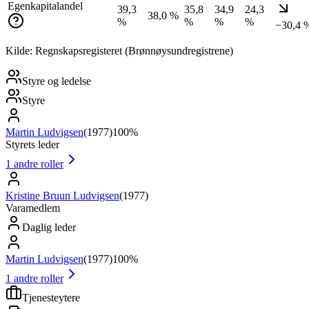
Egenkapitalandel
39,3
35,8
34,9
24,3
38,0 %
%
%
%
%
−30,4 
Kilde: Regnskapsregisteret (Brønnøysundregistrene)
Styre og ledelse
Styre
Martin Ludvigsen
(
1977
)
100%
Styrets leder
1
andre roller
Kristine Bruun Ludvigsen
(
1977
)
Varamedlem
Daglig leder
Martin Ludvigsen
(
1977
)
100%
1
andre roller
Tjenesteytere