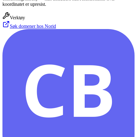
koordinatet er upresist.
Verktøy
Søk domener hos Norid
CB