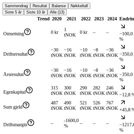
Sammendrag
Resultat
Balanse
Nøkkeltall
Siste 5 år
Siste 10 år
Alle (13)
Trend
2020
2021
2022
2023
2024
Endrin
1
0 kr
0 kr
–
–
Omsetning
−100,0
tNOK
%
−30
−16
−10
−8
−36
Driftsresultat
−350,0
tNOK
tNOK
tNOK
tNOK
tNOK
%
−30
−16
−10
−8
−36
Årsresultat
−350,0
tNOK
tNOK
tNOK
tNOK
tNOK
%
315
300
290
282
246
Egenkapital
tNOK
tNOK
tNOK
tNOK
tNOK
−12,8 
487
490
521
526
767
Sum gjeld
tNOK
tNOK
tNOK
tNOK
tNOK
+45,8 
-1600,0
–
–
–
–
Driftsmargin
−1217,
%
%