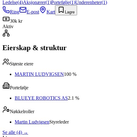
Ledelse
(
4
)
Aksjonærer
(
1
)
Portefølje
(
1
)
Underenheter
(
1
)
Ring
E-post
Kart
Lagre
30k kr
Aktiv
Eierskap & struktur
Største eiere
MARTIN LUDVIGSEN
100 %
Portefølje
BLUEYE ROBOTICS AS
2.1 %
Nøkkelroller
Martin Ludvigsen
Styreleder
Se alle (4)
→