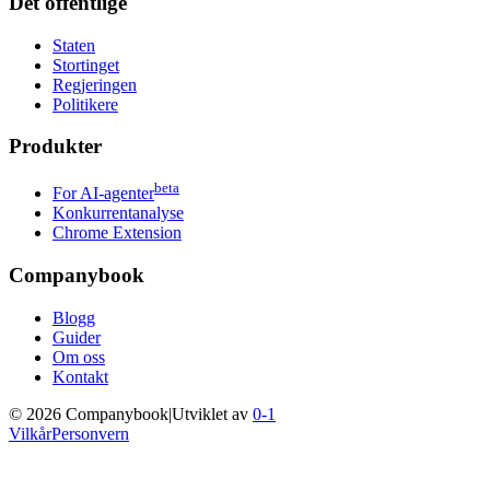
Det offentlige
Staten
Stortinget
Regjeringen
Politikere
Produkter
beta
For AI-agenter
Konkurrentanalyse
Chrome Extension
Companybook
Blogg
Guider
Om oss
Kontakt
©
2026
Companybook
|
Utviklet av
0-1
Vilkår
Personvern