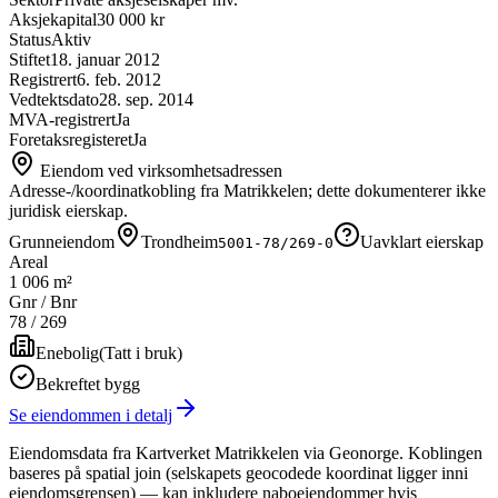
Aksjekapital
30 000 kr
Status
Aktiv
Stiftet
18. januar 2012
Registrert
6. feb. 2012
Vedtektsdato
28. sep. 2014
MVA-registrert
Ja
Foretaksregisteret
Ja
Eiendom ved virksomhetsadressen
Adresse-/koordinatkobling fra Matrikkelen; dette dokumenterer ikke
juridisk eierskap.
Grunneiendom
Trondheim
Uavklart eierskap
5001-78/269-0
Areal
1 006 m²
Gnr / Bnr
78
/
269
Enebolig
(
Tatt i bruk
)
Bekreftet bygg
Se eiendommen i detalj
Eiendomsdata fra Kartverket Matrikkelen via Geonorge. Koblingen
baseres på spatial join (selskapets geocodede koordinat ligger inni
eiendomsgrensen) — kan inkludere naboeiendommer hvis