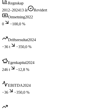
Regnskap
2012–2024
13
år
Revidert
Omsetning
2022
0
−100,0 %
Driftsresultat
2024
−36 t
−350,0 %
Egenkapital
2024
246 t
−12,8 %
EBITDA
2024
−36
−350,0 %