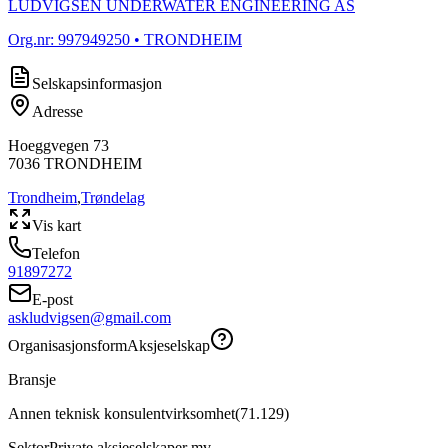
LUDVIGSEN UNDERWATER ENGINEERING AS
Org.nr:
997949250
• TRONDHEIM
Selskapsinformasjon
Adresse
Hoeggvegen 73
7036
TRONDHEIM
Trondheim
,
Trøndelag
Vis kart
Telefon
91897272
E-post
askludvigsen@gmail.com
Organisasjonsform
Aksjeselskap
Bransje
Annen teknisk konsulentvirksomhet
(
71.129
)
Sektor
Private aksjeselskaper mv.