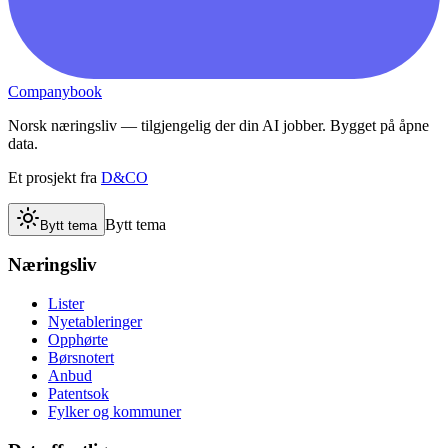
Companybook
Norsk næringsliv — tilgjengelig der din AI jobber. Bygget på åpne
data.
Et prosjekt fra
D&CO
Bytt tema
Bytt tema
Næringsliv
Lister
Nyetableringer
Opphørte
Børsnotert
Anbud
Patentsok
Fylker og kommuner