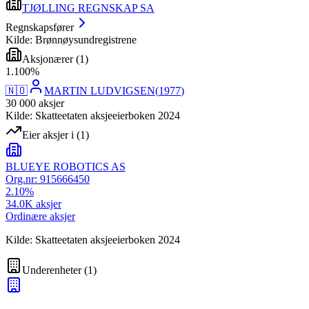
TJØLLING REGNSKAP SA
Regnskapsfører
Kilde: Brønnøysundregistrene
Aksjonærer
(
1
)
1
.
100
%
🇳🇴
MARTIN LUDVIGSEN
(
1977
)
30 000
aksjer
Kilde: Skatteetaten aksjeeierboken 2024
Eier aksjer i
(
1
)
BLUEYE ROBOTICS AS
Org.nr:
915666450
2.10
%
34.0K
aksjer
Ordinære aksjer
Kilde: Skatteetaten aksjeeierboken 2024
Underenheter
(
1
)