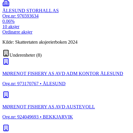
ÅLESUND STORHALL AS
Org.nr:
976593634
0.06
%
10
aksjer
Ordinære aksjer
Kilde: Skatteetaten aksjeeierboken 2024
Underenheter
(
8
)
MØRENOT FISHERY AS AVD ADM KONTOR ÅLESUND
Org.nr:
973170767
• ÅLESUND
MØRENOT FISHERY AS AVD AUSTEVOLL
Org.nr:
924049693
• BEKKJARVIK