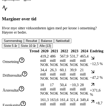
Marginer over tid
Hvor mye sitter virksomheten igjen med per krone i omsetning?
Høyere er bedre.
Sammendrag
Resultat
Balanse
Nøkkeltall
Siste 5 år
Siste 10 år
Alle (13)
Trend
2020
2021
2022
2023
2024
Endring
419,2
486
567,9
531,7
465,4
mill
mill
mill
mill
mill
Omsetning
−12,5 %
NOK
NOK
NOK
NOK
NOK
34,4
26,3
60,1
39,9
21
mill
mill
mill
mill
mill
Driftsresultat
−47,2 %
NOK
NOK
NOK
NOK
NOK
18
17
50,4
−10,3
28
mill
mill
mill
mill
mill
Årsresultat
+371,6
NOK
NOK
NOK
NOK
NOK
%
161,3
163,6
161,4
321,4
349,4
+8,7
mill
mill
mill
mill
mill
Egenkapital