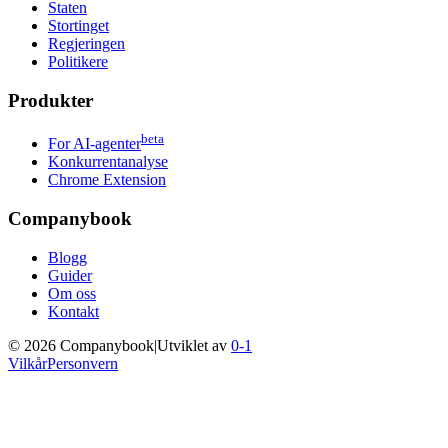
Staten
Stortinget
Regjeringen
Politikere
Produkter
beta
For AI-agenter
Konkurrentanalyse
Chrome Extension
Companybook
Blogg
Guider
Om oss
Kontakt
©
2026
Companybook
|
Utviklet av
0-1
Vilkår
Personvern