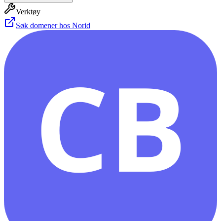
Verktøy
Søk domener hos Norid
CB