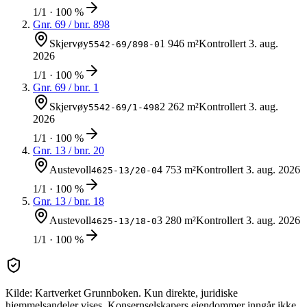
1/1 · 100 %
Gnr.
69
/ bnr.
898
Skjervøy
1 946 m²
Kontrollert
3. aug.
5542-69/898-0
2026
1/1 · 100 %
Gnr.
69
/ bnr.
1
Skjervøy
2 262 m²
Kontrollert
3. aug.
5542-69/1-498
2026
1/1 · 100 %
Gnr.
13
/ bnr.
20
Austevoll
4 753 m²
Kontrollert
3. aug. 2026
4625-13/20-0
1/1 · 100 %
Gnr.
13
/ bnr.
18
Austevoll
3 280 m²
Kontrollert
3. aug. 2026
4625-13/18-0
1/1 · 100 %
Kilde: Kartverket Grunnboken. Kun direkte, juridiske
hjemmelsandeler vises. Konsernselskapers eiendommer inngår ikke