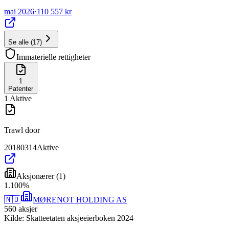
mai 2026
·
110 557 kr
Se alle
(
17
)
Immaterielle rettigheter
1
Patenter
1
Aktive
Trawl door
20180314
Aktive
Aksjonærer
(
1
)
1
.
100
%
🇳🇴
MØRENOT HOLDING AS
560
aksjer
Kilde: Skatteetaten aksjeeierboken 2024