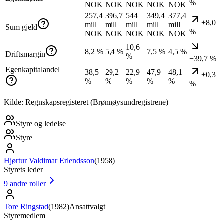
%
NOK
NOK
NOK
NOK
NOK
257,4
396,7
544
349,4
377,4
+8,0
mill
mill
mill
mill
mill
Sum gjeld
%
NOK
NOK
NOK
NOK
NOK
10,6
8,2 %
5,4 %
7,5 %
4,5 %
Driftsmargin
%
−39,7 %
Egenkapitalandel
38,5
29,2
22,9
47,9
48,1
+0,3
%
%
%
%
%
%
Kilde: Regnskapsregisteret (Brønnøysundregistrene)
Styre og ledelse
Styre
Hjørtur Valdimar Erlendsson
(
1958
)
Styrets leder
9
andre roller
Tore Ringstad
(
1982
)
Ansattvalgt
Styremedlem