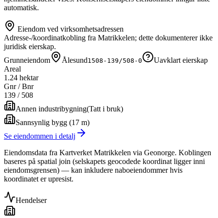
automatisk.
Eiendom ved virksomhetsadressen
Adresse-/koordinatkobling fra Matrikkelen; dette dokumenterer ikke
juridisk eierskap.
Grunneiendom
Ålesund
Uavklart eierskap
1508-139/508-0
Areal
1.24 hektar
Gnr / Bnr
139
/
508
Annen industribygning
(
Tatt i bruk
)
Sannsynlig bygg (17 m)
Se eiendommen i detalj
Eiendomsdata fra Kartverket Matrikkelen via Geonorge. Koblingen
baseres på spatial join (selskapets geocodede koordinat ligger inni
eiendomsgrensen) — kan inkludere naboeiendommer hvis
koordinatet er upresist.
Hendelser