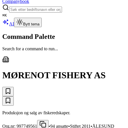
Companybook
⌘
K
AI
Bytt tema
Command Palette
Search for a command to run...
MØRENOT FISHERY AS
Produksjon og salg av fiskeredskaper.
Org.nr:
997749561
•
94
ansatte
•
Stiftet
2011
•
ÅLESUND