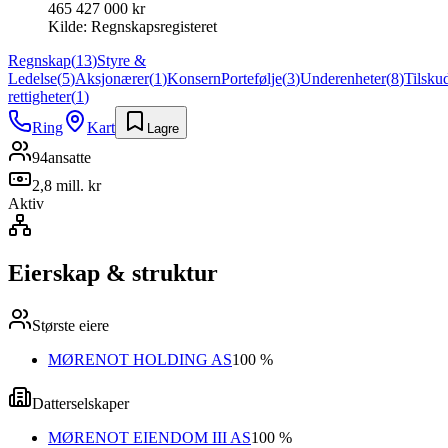
465 427 000 kr
Kilde:
Regnskapsregisteret
Regnskap
(
13
)
Styre &
Ledelse
(
5
)
Aksjonærer
(
1
)
Konsern
Portefølje
(
3
)
Underenheter
(
8
)
Tilsku
rettigheter
(
1
)
Ring
Kart
Lagre
94
ansatte
2,8 mill. kr
Aktiv
Eierskap & struktur
Største eiere
MØRENOT HOLDING AS
100 %
Datterselskaper
MØRENOT EIENDOM III AS
100 %