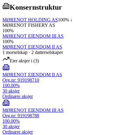
Konsernstruktur
MØRENOT HOLDING AS
100
% ↓
MØRENOT FISHERY AS
100
%
MØRENOT EIENDOM III AS
100
%
MØRENOT EIENDOM II AS
1
morselskap
·
2
datterselskap
er
Eier aksjer i
(
3
)
MØRENOT EIENDOM II AS
Org.nr:
919198710
100.00
%
30
aksjer
Ordinære aksjer
MØRENOT EIENDOM III AS
Org.nr:
919198788
100.00
%
30
aksjer
Ordinære aksjer