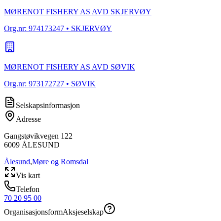
MØRENOT FISHERY AS AVD SKJERVØY
Org.nr:
974173247
• SKJERVØY
MØRENOT FISHERY AS AVD SØVIK
Org.nr:
973172727
• SØVIK
Selskapsinformasjon
Adresse
Gangstøvikvegen 122
6009
ÅLESUND
Ålesund
,
Møre og Romsdal
Vis kart
Telefon
70 20 95 00
Organisasjonsform
Aksjeselskap