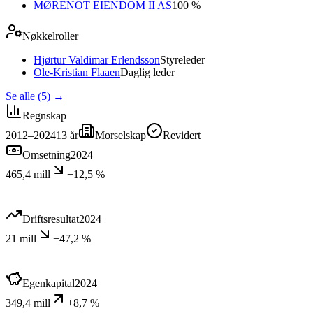
MØRENOT EIENDOM II AS
100 %
Nøkkelroller
Hjørtur Valdimar Erlendsson
Styreleder
Ole-Kristian Flaaen
Daglig leder
Se alle (5)
→
Regnskap
2012–2024
13
år
Morselskap
Revidert
Omsetning
2024
465,4 mill
−12,5 %
Driftsresultat
2024
21 mill
−47,2 %
Egenkapital
2024
349,4 mill
+8,7 %