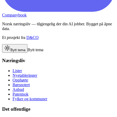
Companybook
Norsk næringsliv — tilgjengelig der din AI jobber. Bygget på åpne
data.
Et prosjekt fra
D&CO
Bytt tema
Bytt tema
Næringsliv
Lister
Nyetableringer
Opphørte
Børsnotert
Anbud
Patentsok
Fylker og kommuner
Det offentlige