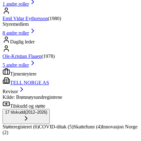
1
andre roller
Emil Vidar Eythorsson
(
1980
)
Styremedlem
8
andre roller
Daglig leder
Ole-Kristian Flaaen
(
1978
)
5
andre roller
Tjenesteytere
TELL NORGE AS
Revisor
Kilde: Brønnøysundregistrene
Tilskudd og støtte
17
tilskudd
(
2012–2026
)
Støtteregisteret
(
6
)
COVID-tiltak
(
5
)
Skattefunn
(
4
)
Innovasjon Norge
(
2
)