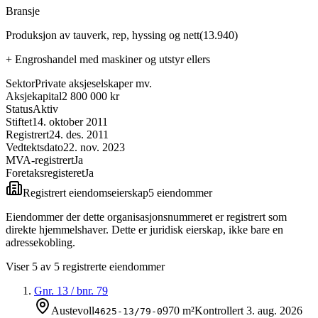
Bransje
Produksjon av tauverk, rep, hyssing og nett
(
13.940
)
+
Engroshandel med maskiner og utstyr ellers
Sektor
Private aksjeselskaper mv.
Aksjekapital
2 800 000 kr
Status
Aktiv
Stiftet
14. oktober 2011
Registrert
24. des. 2011
Vedtektsdato
22. nov. 2023
MVA-registrert
Ja
Foretaksregisteret
Ja
Registrert eiendomseierskap
5
eiendom
mer
Eiendommer der dette organisasjonsnummeret er registrert som
direkte hjemmelshaver. Dette er juridisk eierskap, ikke bare en
adressekobling.
Viser
5
av
5
registrerte eiendommer
Gnr.
13
/ bnr.
79
Austevoll
970 m²
Kontrollert
3. aug. 2026
4625-13/79-0