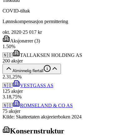
Tilskudd
COVID-tiltak
Lønnskompensasjon permittering
okt. 2020
·
25 017 kr
Aksjonærer
(
3
)
1
.
50
%
🇳🇴
TALLAKSEN HOLDING AS
200
aksjer
Alminnelig flertall
2
.
31,25
%
🇳🇴
VESTGASS AS
125
aksjer
3
.
18,75
%
🇳🇴
ROMSELAND & CO AS
75
aksjer
Kilde: Skatteetaten aksjeeierboken 2024
Konsernstruktur