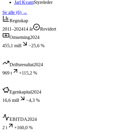
Jarl Kvam
Styreleder
Se alle (6)
→
Regnskap
2011–2024
14
år
Revidert
Omsetning
2024
455,1 mill
−25,6 %
Driftsresultat
2024
969 t
+115,2 %
Egenkapital
2024
16,6 mill
−4,3 %
EBITDA
2024
2 t
+160,0 %