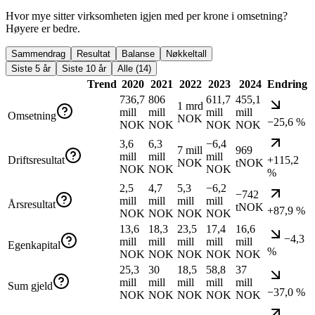
Hvor mye sitter virksomheten igjen med per krone i omsetning?
Høyere er bedre.
Sammendrag
Resultat
Balanse
Nøkkeltall
Siste 5 år
Siste 10 år
Alle (14)
Trend
2020
2021
2022
2023
2024
Endring
736,7
806
611,7
455,1
1 mrd
mill
mill
mill
mill
Omsetning
NOK
−25,6 %
NOK
NOK
NOK
NOK
3,6
6,3
−6,4
7 mill
969
mill
mill
mill
Driftsresultat
+115,2
NOK
tNOK
NOK
NOK
NOK
%
2,5
4,7
5,3
−6,2
−742
mill
mill
mill
mill
Årsresultat
tNOK
+87,9 %
NOK
NOK
NOK
NOK
13,6
18,3
23,5
17,4
16,6
−4,3
mill
mill
mill
mill
mill
Egenkapital
%
NOK
NOK
NOK
NOK
NOK
25,3
30
18,5
58,8
37
mill
mill
mill
mill
mill
Sum gjeld
−37,0 %
NOK
NOK
NOK
NOK
NOK