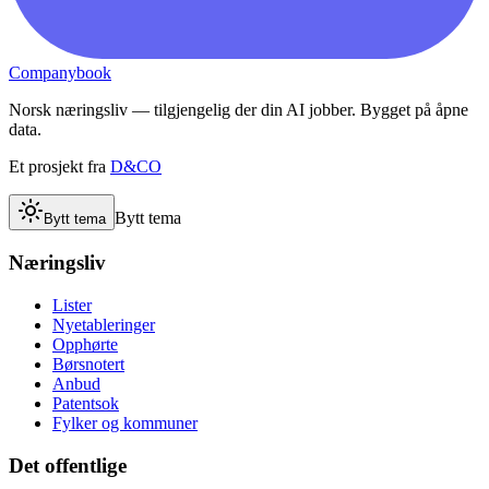
Companybook
Norsk næringsliv — tilgjengelig der din AI jobber. Bygget på åpne
data.
Et prosjekt fra
D&CO
Bytt tema
Bytt tema
Næringsliv
Lister
Nyetableringer
Opphørte
Børsnotert
Anbud
Patentsok
Fylker og kommuner
Det offentlige