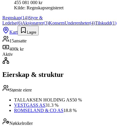
455 081 000 kr
Kilde:
Regnskapsregisteret
Regnskap
(
14
)
Styre &
Ledelse
(
6
)
Aksjonærer
(
3
)
Konsern
Underenheter
(
4
)
Tilskudd
(
1
)
Kart
Lagre
15
ansatte
400k kr
Aktiv
Eierskap & struktur
Største eiere
TALLAKSEN HOLDING AS
50 %
VESTGASS AS
31.3 %
ROMSELAND & CO AS
18.8 %
Nøkkelroller