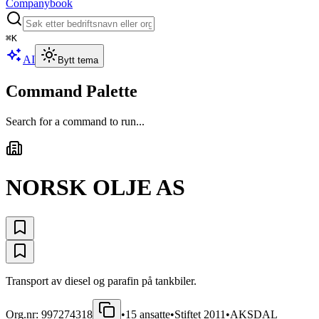
Companybook
⌘
K
AI
Bytt tema
Command Palette
Search for a command to run...
NORSK OLJE AS
Transport av diesel og parafin på tankbiler.
Org.nr:
997274318
•
15
ansatte
•
Stiftet
2011
•
AKSDAL