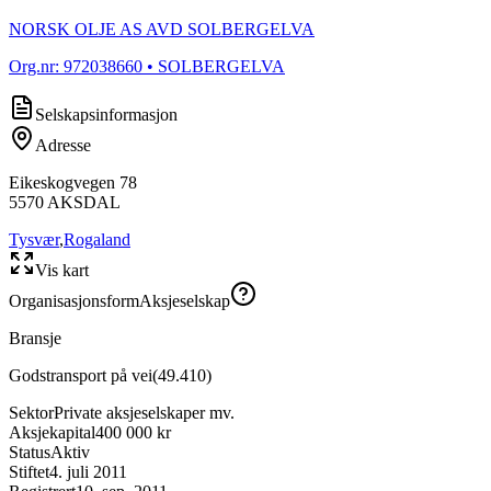
NORSK OLJE AS AVD SOLBERGELVA
Org.nr:
972038660
• SOLBERGELVA
Selskapsinformasjon
Adresse
Eikeskogvegen 78
5570
AKSDAL
Tysvær
,
Rogaland
Vis kart
Organisasjonsform
Aksjeselskap
Bransje
Godstransport på vei
(
49.410
)
Sektor
Private aksjeselskaper mv.
Aksjekapital
400 000 kr
Status
Aktiv
Stiftet
4. juli 2011