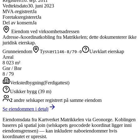
Registrert
10. sep. 2011
Vedtektsdato
30. juni 2023
MVA-registrert
Ja
Foretaksregisteret
Ja
Del av konsern
Ja
Eiendom ved virksomhetsadressen
Adresse-/koordinatkobling fra Matrikkelen; dette dokumenterer ikke
juridisk eierskap.
Grunneiendom
Tysvær
Uavklart eierskap
1146-8/79-0
Areal
8 023 m²
Gnr / Bnr
8
/
79
Verkstedbygning
(
Ferdigattest
)
Usikker bygg (39 m)
2
andre selskap
er
registrert på samme eiendom
Se eiendommen i detalj
Eiendomsdata fra Kartverket Matrikkelen via Geonorge. Koblingen
baseres på spatial join (selskapets geocodede koordinat ligger inni
eiendomsgrensen) — kan inkludere naboeiendommer hvis
koordinatet er upresist.