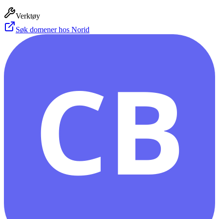
Verktøy
Søk domener hos Norid
CB