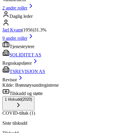
2
andre roller
Daglig leder
Jarl Kvam
(
1956
)
31.3%
9
andre roller
Tjenesteytere
SOLIDITET AS
Regnskapsfører
TSREVISJON AS
Revisor
Kilde: Brønnøysundregistrene
Tilskudd og støtte
1
tilskudd
(
2020
)
COVID-tiltak
(
1
)
Siste tilskudd