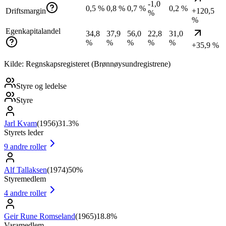
-1,0
0,5 %
0,8 %
0,7 %
0,2 %
Driftsmargin
+120,5
%
%
Egenkapitalandel
34,8
37,9
56,0
22,8
31,0
%
%
%
%
%
+35,9 %
Kilde: Regnskapsregisteret (Brønnøysundregistrene)
Styre og ledelse
Styre
Jarl Kvam
(
1956
)
31.3%
Styrets leder
9
andre roller
Alf Tallaksen
(
1974
)
50%
Styremedlem
4
andre roller
Geir Rune Romseland
(
1965
)
18.8%
Varamedlem