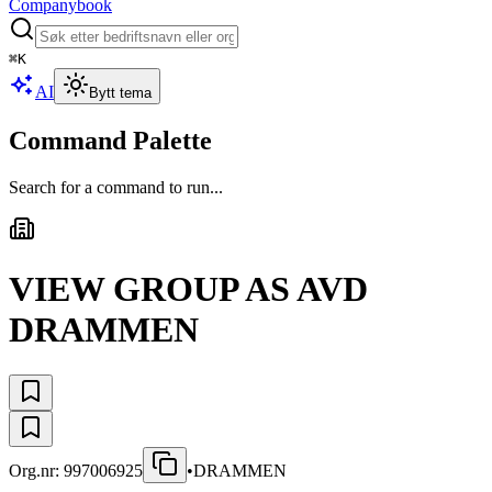
Companybook
⌘
K
AI
Bytt tema
Command Palette
Search for a command to run...
VIEW GROUP AS AVD
DRAMMEN
Org.nr:
997006925
•
DRAMMEN