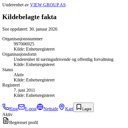
Underenhet av
VIEW GROUP AS
Kildebelagte fakta
Sist oppdatert:
30. januar 2026
Organisasjonsnummer
997006925
Kilde:
Enhetsregisteret
Organisasjonsform
Underenhet til næringsdrivende og offentlig forvaltning
Kilde:
Enhetsregisteret
Status
Aktiv
Kilde:
Enhetsregisteret
Registrert
7. juni 2011
Kilde:
Enhetsregisteret
Ring
E-post
Nettside
Kart
Lagre
Aktiv
Begrenset profil