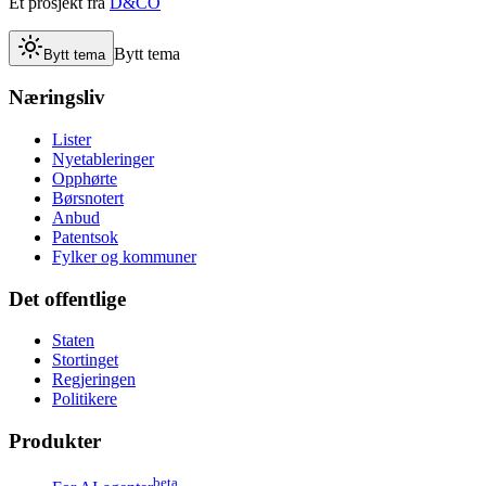
Et prosjekt fra
D&CO
Bytt tema
Bytt tema
Næringsliv
Lister
Nyetableringer
Opphørte
Børsnotert
Anbud
Patentsok
Fylker og kommuner
Det offentlige
Staten
Stortinget
Regjeringen
Politikere
Produkter
beta