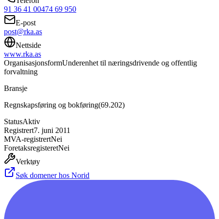
Telefon
91 36 41 00
474 69 950
E-post
post@rka.as
Nettside
www.rka.as
Organisasjonsform
Underenhet til næringsdrivende og offentlig
forvaltning
Bransje
Regnskapsføring og bokføring
(
69.202
)
Status
Aktiv
Registrert
7. juni 2011
MVA-registrert
Nei
Foretaksregisteret
Nei
Verktøy
Søk domener hos Norid