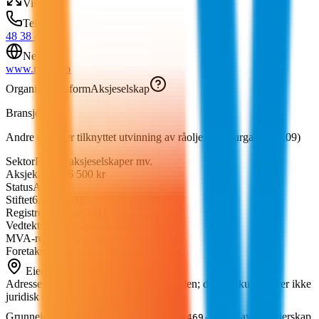
Vis kart
Telefon
48 38 40 00
Nettside
www.ridge.no
Organisasjonsform
Aksjeselskap
Bransje
Andre tjenester tilknyttet utvinning av råolje og naturgass
(
09.109
)
Sektor
Private aksjeselskaper mv.
Aksjekapital
96 500 kr
Status
Aktiv
Stiftet
6. mai 2011
Registrert
16. mai 2011
Vedtektsdato
29. apr. 2021
MVA-registrert
Ja
Foretaksregisteret
Ja
Eiendom ved virksomhetsadressen
Adresse-/koordinatkobling fra Matrikkelen; dette dokumenterer ikke
juridisk eierskap.
Grunneiendom
Stavanger
Uavklart eierskap
1103-16/1469-0