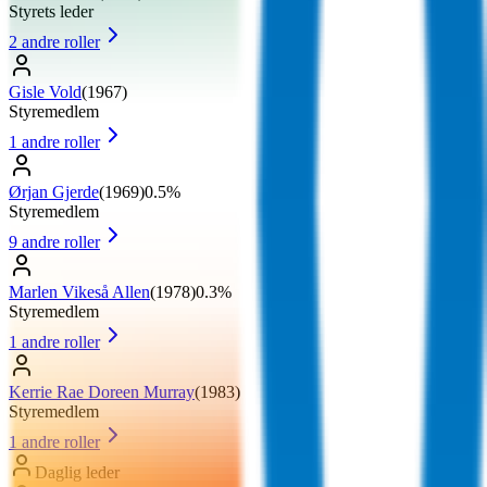
Styrets leder
2
andre roller
Gisle Vold
(
1967
)
Styremedlem
1
andre roller
Ørjan Gjerde
(
1969
)
0.5%
Styremedlem
9
andre roller
Marlen Vikeså Allen
(
1978
)
0.3%
Styremedlem
1
andre roller
Kerrie Rae Doreen Murray
(
1983
)
Styremedlem
1
andre roller
Daglig leder