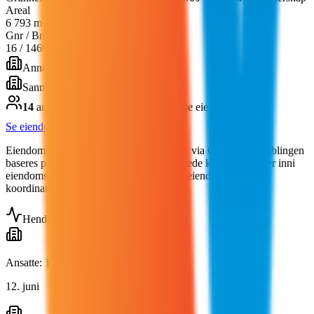
Areal
6 793 m²
Gnr / Bnr
16
/
1469
Annen industribygning
(
Ferdigattest
)
Sannsynlig bygg (23 m)
14
andre selskap
er
registrert på samme eiendom
Se eiendommen i detalj
Eiendomsdata fra Kartverket Matrikkelen via Geonorge. Koblingen
baseres på spatial join (selskapets geocodede koordinat ligger inni
eiendomsgrensen) — kan inkludere naboeiendommer hvis
koordinatet er upresist.
Hendelser
Ansatte: 121 → 118
12. juni