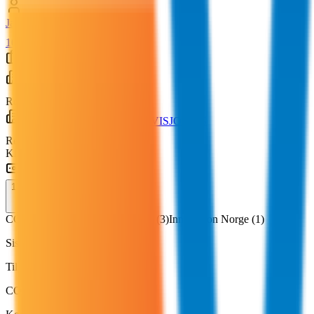
Jarle Veshovde
(
1976
)
10
andre roller
Tjenesteytere
AIDER AS
Regnskapsfører
CROWE STAVANGER REVISJON AS
Revisor
Kilde: Brønnøysundregistrene
Tilskudd og støtte
13
tilskudd
(
2016–2020
)
COVID-tiltak
(
9
)
Forskningsrådet
(
3
)
Innovasjon Norge
(
1
)
Siste tilskudd
Tilskudd
COVID-tiltak