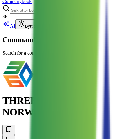
Companybook
⌘
K
AI
Bytt tema
Command Palette
Search for a command to run...
THREE60 ENERGY
NORWAY AS