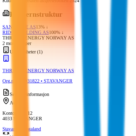
Kilde: Skatteetaten aksjeeierboken 2024
Konsernstruktur
SANDFACE AS
13
% ↓
RIDGE HOLDING AS
100
% ↓
THREE60 ENERGY NORWAY AS
2
morselskap
er
Underenheter
(
1
)
THREE60 ENERGY NORWAY AS
Org.nr:
896931822
• STAVANGER
Selskapsinformasjon
Adresse
Kontorveien 12
4033
STAVANGER
Stavanger
,
Rogaland