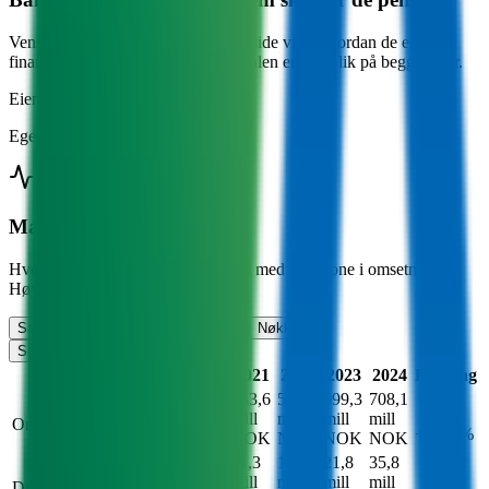
Venstre side viser eiendeler. Høyre side viser hvordan de er
finansiert (egenkapital + gjeld). Totalen er alltid lik på begge sider.
Eiendeler
Egenkapital + gjeld
Marginer over tid
Hvor mye sitter virksomheten igjen med per krone i omsetning?
Høyere er bedre.
Sammendrag
Resultat
Balanse
Nøkkeltall
Siste 5 år
Siste 10 år
Alle (14)
Trend
2020
2021
2022
2023
2024
Endring
339,7
443,6
520,6
599,3
708,1
mill
mill
mill
mill
mill
Omsetning
+18,2 %
NOK
NOK
NOK
NOK
NOK
11,9
11,3
10,5
21,8
35,8
mill
mill
mill
mill
mill
Driftsresultat