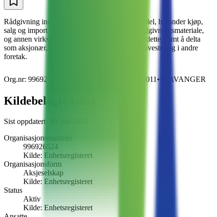
Rådgivning innen petroleumsteknologi og handel, herunder kjøp,
salg og import av relatert petroleumsteknisk rådgivningsmateriale,
og annen virksomhet som naturlig faller under dette, samt å delta
som aksjonær, eller delta på annen måte, ved investering i andre
foretak.
Org.nr:
996926524
•
118
ansatte
•
Stiftet
2011
•
STAVANGER
Kildebelagte fakta
Sist oppdatert:
20. juli 2026
Organisasjonsnummer
996926524
Kilde:
Enhetsregisteret
Organisasjonsform
Aksjeselskap
Kilde:
Enhetsregisteret
Status
Aktiv
Kilde:
Enhetsregisteret
Ansatte