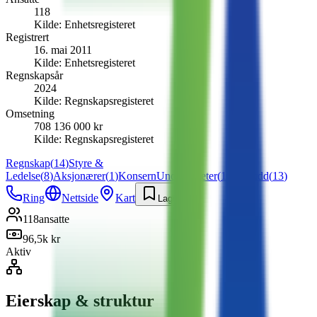
118
Kilde:
Enhetsregisteret
Registrert
16. mai 2011
Kilde:
Enhetsregisteret
Regnskapsår
2024
Kilde:
Regnskapsregisteret
Omsetning
708 136 000 kr
Kilde:
Regnskapsregisteret
Regnskap
(
14
)
Styre &
Ledelse
(
8
)
Aksjonærer
(
1
)
Konsern
Underenheter
(
1
)
Tilskudd
(
13
)
Ring
Nettside
Kart
Lagre
118
ansatte
96,5k kr
Aktiv
Eierskap & struktur