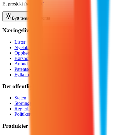
Et prosjekt fra
D&CO
Bytt tema
Bytt tema
Næringsliv
Lister
Nyetableringer
Opphørte
Børsnotert
Anbud
Patentsok
Fylker og kommuner
Det offentlige
Staten
Stortinget
Regjeringen
Politikere
Produkter