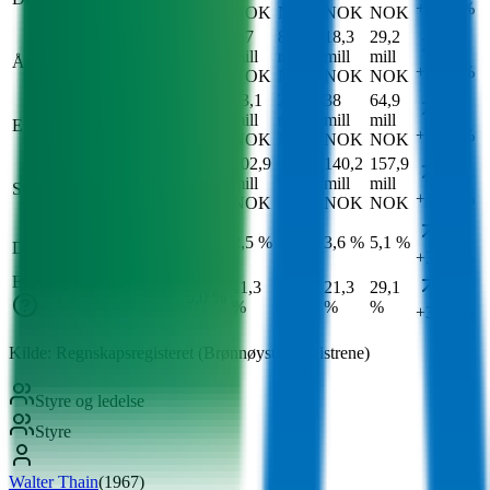
+64,0 %
NOK
NOK
NOK
NOK
NOK
9,4
8,7
8,3
18,3
29,2
mill
mill
mill
mill
mill
Årsresultat
+59,5 %
NOK
NOK
NOK
NOK
NOK
13,1
21,1
38
64,9
5 mill
mill
mill
mill
mill
Egenkapital
NOK
+70,7 %
NOK
NOK
NOK
NOK
95,8
102,9
118,8
140,2
157,9
mill
mill
mill
mill
mill
Sum gjeld
+12,6 %
NOK
NOK
NOK
NOK
NOK
3,5 %
2,5 %
2,0 %
3,6 %
5,1 %
Driftsmargin
+38,8 %
Egenkapitalandel
11,3
15,1
21,3
29,1
5,0 %
%
%
%
%
+36,5 %
Kilde: Regnskapsregisteret (Brønnøysundregistrene)
Styre og ledelse
Styre
Walter Thain
(
1967
)