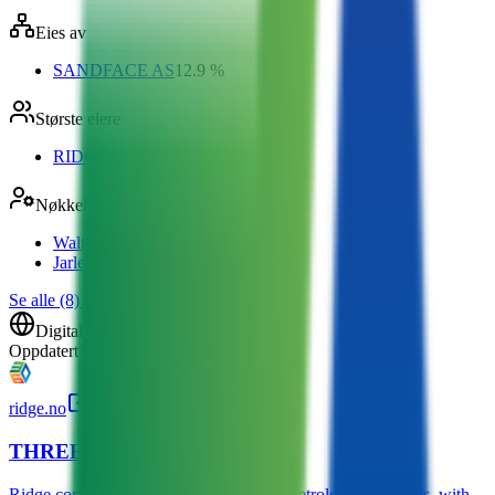
Eies av
SANDFACE AS
12.9 %
Største eiere
RIDGE HOLDING AS
100 %
Nøkkelroller
Walter Thain
Styreleder
Jarle Veshovde
Daglig leder
Se alle (8)
→
Digitalt
Oppdatert
4. jan. 2026
ridge.no
THREE60 Energy Norway AS
Ridge consists of a professional team of petroleum engineers, with