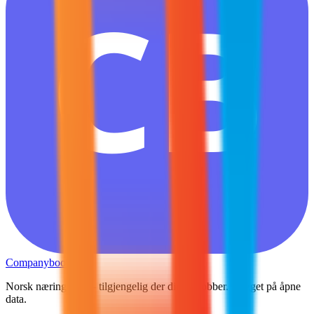
CB
Companybook
Norsk næringsliv — tilgjengelig der din AI jobber. Bygget på åpne
data.