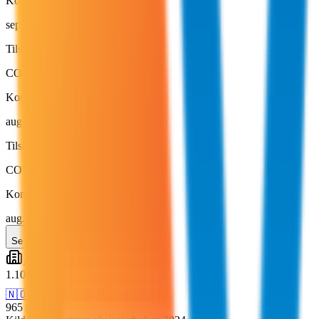
Kompensasjonsordningen (2020)
sep. 2020
·
59 154 kr
Tilskudd
COVID-tiltak
Kompensasjonsordningen (2020)
aug. 2020
·
107 198 kr
Tilskudd
COVID-tiltak
Kompensasjonsordningen (2020)
aug. 2020
·
79 808 kr
Se alle
(
13
)
Aksjonærer
(
1
)
1
.
100
%
🇳🇴
RIDGE HOLDING AS
965
aksjer