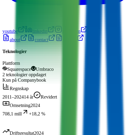
youtube
linkedin
instagram
about
contact
privacy
Teknologier
Plattform
Squarespace
Umbraco
2
teknologier
oppdaget
Kun på Companybook
Regnskap
2011–2024
14
år
Revidert
Omsetning
2024
708,1 mill
+18,2 %
Driftsresultat
2024