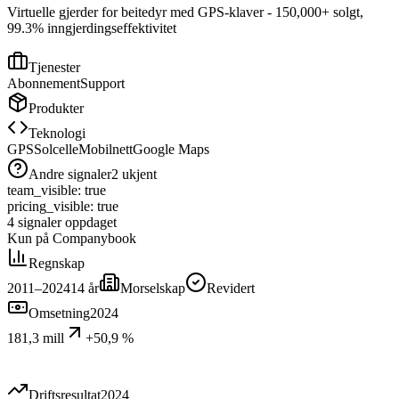
Virtuelle gjerder for beitedyr med GPS-klaver - 150,000+ solgt,
99.3% inngjerdingseffektivitet
Tjenester
Abonnement
Support
Produkter
Teknologi
GPS
Solcelle
Mobilnett
Google Maps
Andre signaler
2
ukjent
team_visible
:
true
pricing_visible
:
true
4
signaler
oppdaget
Kun på Companybook
Regnskap
2011–2024
14
år
Morselskap
Revidert
Omsetning
2024
181,3 mill
+50,9 %
Driftsresultat
2024