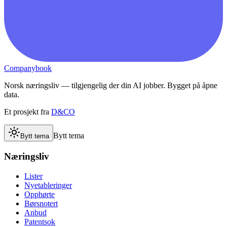
Companybook
Norsk næringsliv — tilgjengelig der din AI jobber. Bygget på åpne
data.
Et prosjekt fra
D&CO
Bytt tema
Bytt tema
Næringsliv
Lister
Nyetableringer
Opphørte
Børsnotert
Anbud
Patentsok