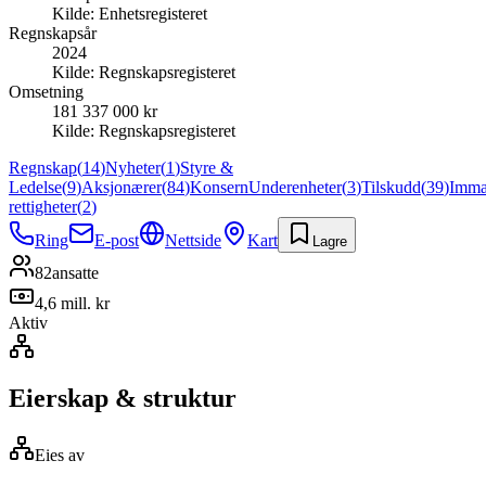
Kilde:
Enhetsregisteret
Regnskapsår
2024
Kilde:
Regnskapsregisteret
Omsetning
181 337 000 kr
Kilde:
Regnskapsregisteret
Regnskap
(
14
)
Nyheter
(
1
)
Styre &
Ledelse
(
9
)
Aksjonærer
(
84
)
Konsern
Underenheter
(
3
)
Tilskudd
(
39
)
Immat
rettigheter
(
2
)
Ring
E-post
Nettside
Kart
Lagre
82
ansatte
4,6 mill. kr
Aktiv
Eierskap & struktur
Eies av