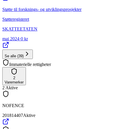
Støtte til forsknings- og utviklingsprosjekter
Støtteregisteret
SKATTEETATEN
mai 2024
·
0 kr
Se alle
(
39
)
Immaterielle rettigheter
2
Varemerker
2
Aktive
NOFENCE
201814407
Aktive