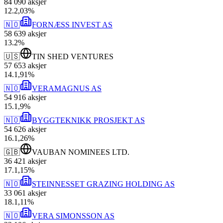
84 090
aksjer
12
.
2,03
%
🇳🇴
FORNÆSS INVEST AS
58 639
aksjer
13
.
2
%
🇺🇸
TIN SHED VENTURES
57 653
aksjer
14
.
1,91
%
🇳🇴
VERAMAGNUS AS
54 916
aksjer
15
.
1,9
%
🇳🇴
BYGGTEKNIKK PROSJEKT AS
54 626
aksjer
16
.
1,26
%
🇬🇧
VAUBAN NOMINEES LTD.
36 421
aksjer
17
.
1,15
%
🇳🇴
STEINNESSET GRAZING HOLDING AS
33 061
aksjer
18
.
1,11
%
🇳🇴
VERA SIMONSSON AS