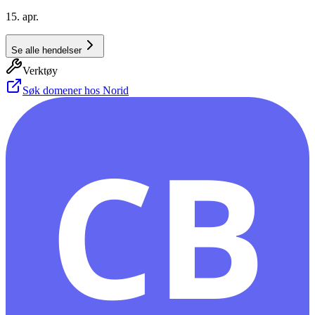
15. apr.
Se alle hendelser
Verktøy
Søk domener hos Norid
CB