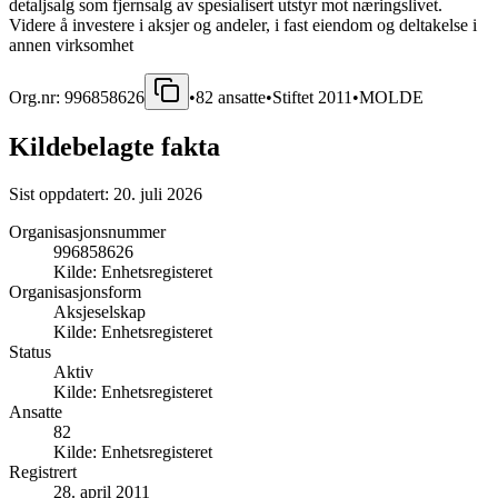
detaljsalg som fjernsalg av spesialisert utstyr mot næringslivet.
Videre å investere i aksjer og andeler, i fast eiendom og deltakelse i
annen virksomhet
Org.nr:
996858626
•
82
ansatte
•
Stiftet
2011
•
MOLDE
Kildebelagte fakta
Sist oppdatert:
20. juli 2026
Organisasjonsnummer
996858626
Kilde:
Enhetsregisteret
Organisasjonsform
Aksjeselskap
Kilde:
Enhetsregisteret
Status
Aktiv
Kilde:
Enhetsregisteret
Ansatte
82
Kilde:
Enhetsregisteret
Registrert
28. april 2011