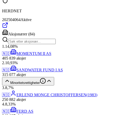
HERDNET
202504064
Aktive
Aksjonærer
(
84
)
1
.
14,08
%
🇳🇴
MOMENTUM II AS
405 839
aksjer
2
.
10,93
%
🇳🇴
SANDWATER FUND I AS
315 077
aksjer
Minoritetsrettigheter
3
.
8,7
%
🇳🇴
ERLEND MONGE CHRISTOFFERSEN
(
1983
)
250 882
aksjer
4
.
8,33
%
🇳🇴
FERD AS