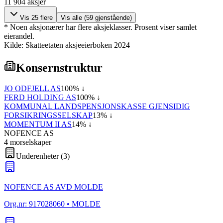
11 904
aksjer
Vis
25
flere
Vis alle (
59
gjenstående)
* Noen aksjonærer har flere aksjeklasser. Prosent viser samlet
eierandel.
Kilde: Skatteetaten aksjeeierboken 2024
Konsernstruktur
JO ODFJELL AS
100
% ↓
FERD HOLDING AS
100
% ↓
KOMMUNAL LANDSPENSJONSKASSE GJENSIDIG
FORSIKRINGSSELSKAP
13
% ↓
MOMENTUM II AS
14
% ↓
NOFENCE AS
4
morselskap
er
Underenheter
(
3
)
NOFENCE AS AVD MOLDE
Org.nr:
917028060
• MOLDE