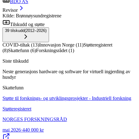
BDO AS
Revisor
Kilde: Brønnøysundregistrene
Tilskudd og støtte
39
tilskudd
(
2012–2026
)
COVID-tiltak
(
13
)
Innovasjon Norge
(
11
)
Støtteregisteret
(
8
)
Skattefunn
(
6
)
Forskningsrådet
(
1
)
Siste tilskudd
Neste generasjons hardware og software for virtuell ingjerding av
husdyr
Skattefunn
Støtte til forsknings- og utviklingsprosjekter - Industriell forskning
Støtteregisteret
NORGES FORSKNINGSRÅD
mai 2026
·
440 000 kr