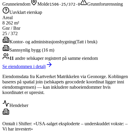
Grunneiendom
Molde
Grunnforurensning
1506-25/372-0
Uavklart eierskap
Areal
8 262 m²
Gnr / Bnr
25
/
372
Kontor- og administrasjonsbygning
(
Tatt i bruk
)
Sannsynlig bygg (16 m)
11
andre selskap
er
registrert på samme eiendom
Se eiendommen i detalj
Eiendomsdata fra Kartverket Matrikkelen via Geonorge. Koblingen
baseres på spatial join (selskapets geocodede koordinat ligger inni
eiendomsgrensen) — kan inkludere naboeiendommer hvis
koordinatet er upresist.
Hendelser
Omtalt i Shifter: «USA-salget eksploderte – underskuddet vokste: –
Vi har investert»