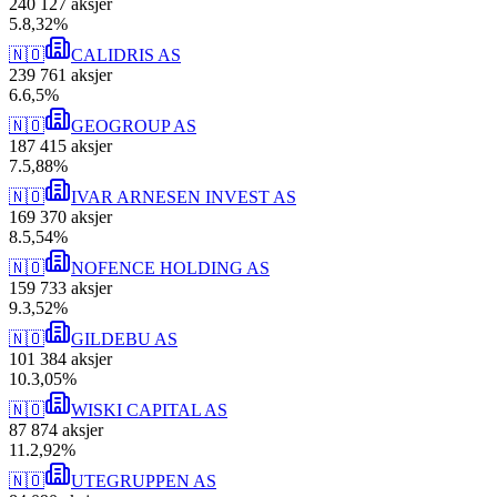
240 127
aksjer
5
.
8,32
%
🇳🇴
CALIDRIS AS
239 761
aksjer
6
.
6,5
%
🇳🇴
GEOGROUP AS
187 415
aksjer
7
.
5,88
%
🇳🇴
IVAR ARNESEN INVEST AS
169 370
aksjer
8
.
5,54
%
🇳🇴
NOFENCE HOLDING AS
159 733
aksjer
9
.
3,52
%
🇳🇴
GILDEBU AS
101 384
aksjer
10
.
3,05
%
🇳🇴
WISKI CAPITAL AS
87 874
aksjer
11
.
2,92
%
🇳🇴
UTEGRUPPEN AS