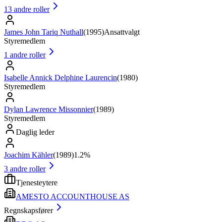
13
andre roller
James John Tariq Nuthall
(
1995
)
Ansattvalgt
Styremedlem
1
andre roller
Isabelle Annick Delphine Laurencin
(
1980
)
Styremedlem
Dylan Lawrence Missonnier
(
1989
)
Styremedlem
Daglig leder
Joachim Kähler
(
1989
)
1.2%
3
andre roller
Tjenesteytere
AMESTO ACCOUNTHOUSE AS
Regnskapsfører