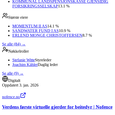
KOMMUNAL LANDSPENSJONSKASSE GJENSIDIG
FORSIKRINGSSELSKAP
13.1 %
Største eiere
MOMENTUM II AS
14.1 %
SANDWATER FUND I AS
10.9 %
ERLEND MONGE CHRISTOFFERSEN
8.7 %
Se alle (84)
→
Nøkkelroller
Stefanie Witte
Styreleder
Joachim Kähler
Daglig leder
Se alle (9)
→
Digitalt
Oppdatert
3. jan. 2026
nofence.no
Verdens første virtuelle gjerder for beitedyr | Nofence