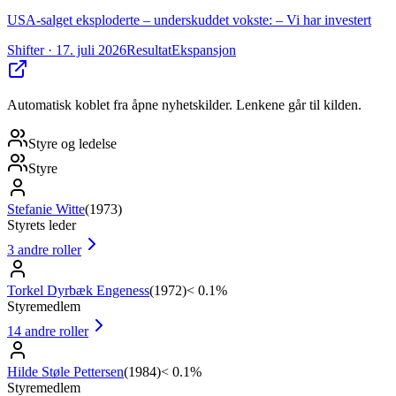
USA-salget eksploderte – underskuddet vokste: – Vi har investert
Shifter
· 17. juli 2026
Resultat
Ekspansjon
Automatisk koblet fra åpne nyhetskilder. Lenkene går til kilden.
Styre og ledelse
Styre
Stefanie Witte
(
1973
)
Styrets leder
3
andre roller
Torkel Dyrbæk Engeness
(
1972
)
< 0.1%
Styremedlem
14
andre roller
Hilde Støle Pettersen
(
1984
)
< 0.1%
Styremedlem