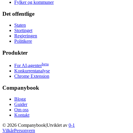
Fylker og kommuner
Det offentlige
Staten
Stortinget
Regjeringen
Politikere
Produkter
beta
For AI-agenter
Konkurrentanalyse
Chrome Extension
Companybook
Blogg
Guider
Om oss
Kontakt
©
2026
Companybook
|
Utviklet av
0-1
Vilkår
Personvern