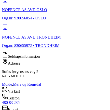
NOFENCE AS AVD OSLO
Org.nr:
930656054
• OSLO
NOFENCE AS AVD TRONDHEIM
Org.nr:
830655972
• TRONDHEIM
Selskapsinformasjon
Adresse
Sofus Jørgensens veg 5
6415
MOLDE
Molde
,
Møre og Romsdal
Vis kart
Telefon
480 83 235
E-post