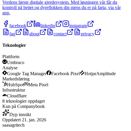
Verdens første digitale gjerdesystem. Med løsningen vår får du
kontroll på beitet og dyreflokken din mens du er på farta, via vår
app.
facebook
linkedin
instagram
faq
about
contact
privacy
Teknologier
Plattform
Umbraco
Analyse
Google Tag Manager
Facebook Pixel
Hotjar
Amplitude
Markedsføring
HubSpot
Meta Pixel
Infrastruktur
Cloudflare
8
teknologier
oppdaget
Kun på Companybook
Dyp innsikt
Oppdatert
21. jan. 2026
saas
agritech