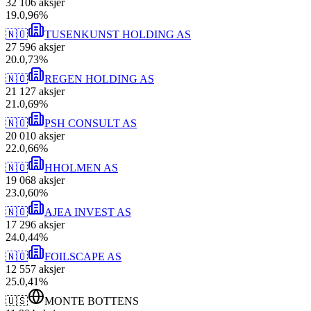
32 106
aksjer
19
.
0,96
%
🇳🇴
TUSENKUNST HOLDING AS
27 596
aksjer
20
.
0,73
%
🇳🇴
REGEN HOLDING AS
21 127
aksjer
21
.
0,69
%
🇳🇴
PSH CONSULT AS
20 010
aksjer
22
.
0,66
%
🇳🇴
HHOLMEN AS
19 068
aksjer
23
.
0,60
%
🇳🇴
AJEA INVEST AS
17 296
aksjer
24
.
0,44
%
🇳🇴
FOILSCAPE AS
12 557
aksjer
25
.
0,41
%
🇺🇸
MONTE BOTTENS