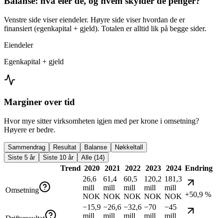
Balanse: hva eier de, og hvem skylder de penger?
Venstre side viser eiendeler. Høyre side viser hvordan de er
finansiert (egenkapital + gjeld). Totalen er alltid lik på begge sider.
Eiendeler
Egenkapital + gjeld
Marginer over tid
Hvor mye sitter virksomheten igjen med per krone i omsetning?
Høyere er bedre.
Sammendrag
Resultat
Balanse
Nøkkeltall
Siste 5 år
Siste 10 år
Alle (14)
Trend
2020
2021
2022
2023
2024
Endring
26,6
61,4
60,5
120,2
181,3
mill
mill
mill
mill
mill
Omsetning
+50,9 %
NOK
NOK
NOK
NOK
NOK
−15,9
−26,6
−32,6
−70
−45
mill
mill
mill
mill
mill