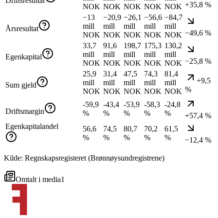
Driftsresultat
+35,8 %
NOK
NOK
NOK
NOK
NOK
−13
−20,9
−26,1
−56,6
−84,7
mill
mill
mill
mill
mill
Årsresultat
−49,6 %
NOK
NOK
NOK
NOK
NOK
33,7
91,6
198,7
175,3
130,2
mill
mill
mill
mill
mill
Egenkapital
−25,8 %
NOK
NOK
NOK
NOK
NOK
25,9
31,4
47,5
74,3
81,4
+9,5
mill
mill
mill
mill
mill
Sum gjeld
%
NOK
NOK
NOK
NOK
NOK
-59,9
-43,4
-53,9
-58,3
-24,8
Driftsmargin
%
%
%
%
%
+57,4 %
Egenkapitalandel
56,6
74,5
80,7
70,2
61,5
%
%
%
%
%
−12,4 %
Kilde: Regnskapsregisteret (Brønnøysundregistrene)
Omtalt i media
1