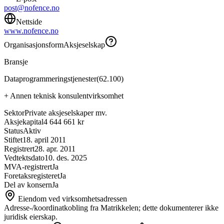
post@nofence.no
Nettside
www.nofence.no
Organisasjonsform
Aksjeselskap
Bransje
Dataprogrammeringstjenester
(
62.100
)
+
Annen teknisk konsulentvirksomhet
Sektor
Private aksjeselskaper mv.
Aksjekapital
4 644 661 kr
Status
Aktiv
Stiftet
18. april 2011
Registrert
28. apr. 2011
Vedtektsdato
10. des. 2025
MVA-registrert
Ja
Foretaksregisteret
Ja
Del av konsern
Ja
Eiendom ved virksomhetsadressen
Adresse-/koordinatkobling fra Matrikkelen; dette dokumenterer ikke
juridisk eierskap.