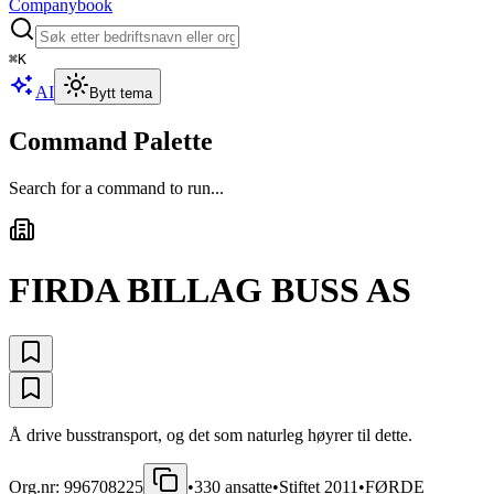
Companybook
⌘
K
AI
Bytt tema
Command Palette
Search for a command to run...
FIRDA BILLAG BUSS AS
Å drive busstransport, og det som naturleg høyrer til dette.
Org.nr:
996708225
•
330
ansatte
•
Stiftet
2011
•
FØRDE