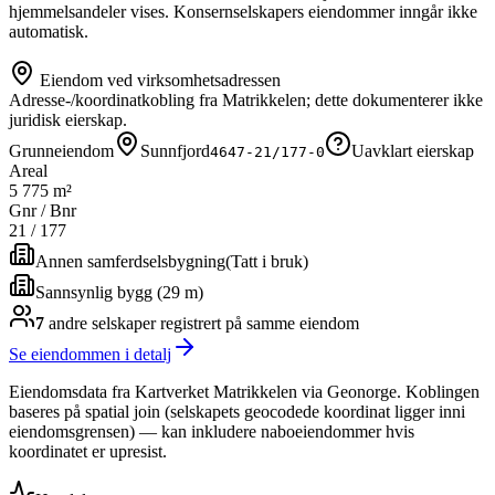
hjemmelsandeler vises. Konsernselskapers eiendommer inngår ikke
automatisk.
Eiendom ved virksomhetsadressen
Adresse-/koordinatkobling fra Matrikkelen; dette dokumenterer ikke
juridisk eierskap.
Grunneiendom
Sunnfjord
Uavklart eierskap
4647-21/177-0
Areal
5 775 m²
Gnr / Bnr
21
/
177
Annen samferdselsbygning
(
Tatt i bruk
)
Sannsynlig bygg (29 m)
7
andre selskap
er
registrert på samme eiendom
Se eiendommen i detalj
Eiendomsdata fra Kartverket Matrikkelen via Geonorge. Koblingen
baseres på spatial join (selskapets geocodede koordinat ligger inni
eiendomsgrensen) — kan inkludere naboeiendommer hvis
koordinatet er upresist.