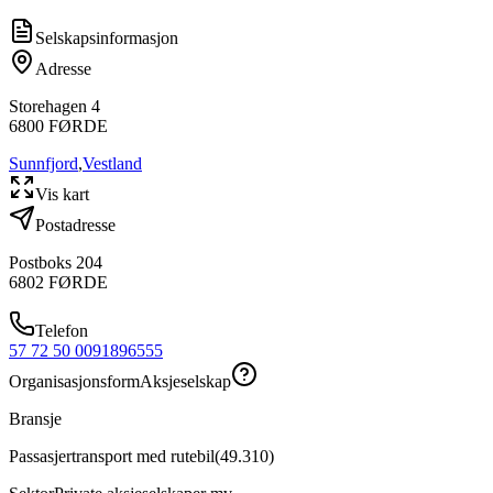
Selskapsinformasjon
Adresse
Storehagen 4
6800
FØRDE
Sunnfjord
,
Vestland
Vis kart
Postadresse
Postboks 204
6802
FØRDE
Telefon
57 72 50 00
91896555
Organisasjonsform
Aksjeselskap
Bransje
Passasjertransport med rutebil
(
49.310
)