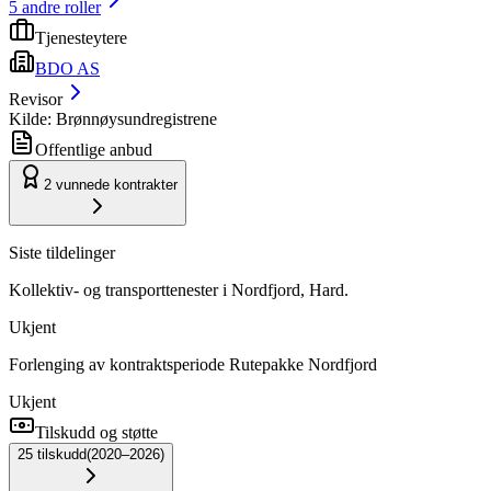
5
andre roller
Tjenesteytere
BDO AS
Revisor
Kilde: Brønnøysundregistrene
Offentlige anbud
2
vunnede kontrakter
Siste tildelinger
Kollektiv- og transporttenester i Nordfjord, Hard.
Ukjent
Forlenging av kontraktsperiode Rutepakke Nordfjord
Ukjent
Tilskudd og støtte
25
tilskudd
(
2020–2026
)