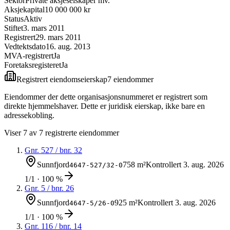
Sektor
Private aksjeselskaper mv.
Aksjekapital
10 000 000 kr
Status
Aktiv
Stiftet
3. mars 2011
Registrert
29. mars 2011
Vedtektsdato
16. aug. 2013
MVA-registrert
Ja
Foretaksregisteret
Ja
Registrert eiendomseierskap
7
eiendom
mer
Eiendommer der dette organisasjonsnummeret er registrert som
direkte hjemmelshaver. Dette er juridisk eierskap, ikke bare en
adressekobling.
Viser
7
av
7
registrerte eiendommer
Gnr.
527
/ bnr.
32
Sunnfjord
758 m²
Kontrollert
3. aug. 2026
4647-527/32-0
1/1 · 100 %
Gnr.
5
/ bnr.
26
Sunnfjord
925 m²
Kontrollert
3. aug. 2026
4647-5/26-0
1/1 · 100 %
Gnr.
116
/ bnr.
14