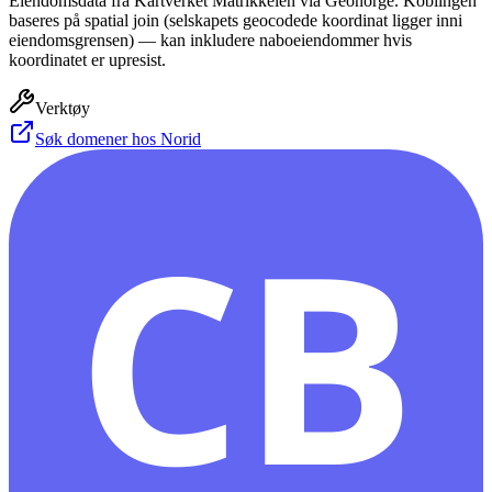
Eiendomsdata fra Kartverket Matrikkelen via Geonorge. Koblingen
baseres på spatial join (selskapets geocodede koordinat ligger inni
eiendomsgrensen) — kan inkludere naboeiendommer hvis
koordinatet er upresist.
Verktøy
Søk domener hos Norid
CB