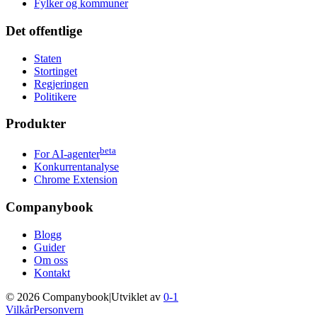
Fylker og kommuner
Det offentlige
Staten
Stortinget
Regjeringen
Politikere
Produkter
beta
For AI-agenter
Konkurrentanalyse
Chrome Extension
Companybook
Blogg
Guider
Om oss
Kontakt
©
2026
Companybook
|
Utviklet av
0-1
Vilkår
Personvern