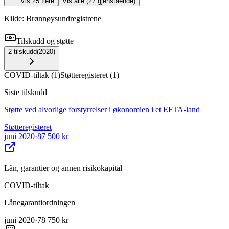
Vis
25
flere
Vis alle (
27
gjenstående)
Kilde: Brønnøysundregistrene
Tilskudd og støtte
2
tilskudd
(
2020
)
COVID-tiltak
(
1
)
Støtteregisteret
(
1
)
Siste tilskudd
Støtte ved alvorlige forstyrrelser i økonomien i et EFTA-land
Støtteregisteret
juni 2020
·
87 500 kr
Lån, garantier og annen risikokapital
COVID-tiltak
Lånegarantiordningen
juni 2020
·
78 750 kr