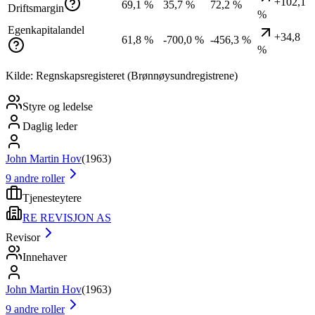
+102,1
69,1 %
35,7 %
72,2 %
Driftsmargin
%
Egenkapitalandel
+34,8
61,8 %
-700,0 %
-456,3 %
%
Kilde: Regnskapsregisteret (Brønnøysundregistrene)
Styre og ledelse
Daglig leder
John Martin Hov
(
1963
)
9
andre roller
Tjenesteytere
RE REVISJON AS
Revisor
Innehaver
John Martin Hov
(
1963
)
9
andre roller