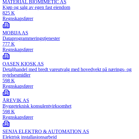
MATERIAL BIOMIMETIC AS
Kjøp og salg av egen fast eiendom
825 K
Regnskapsfører
MOBIJA AS
Dataprogrammeringstjenester
777 K
Regnskapsfører
OASEN KIOSK AS
Detaljhandel med bredt vareutvalg med hovedvekt på nærings- og
nytelsesmidler
598 K
Regnskapsfører
ÅREVIK AS
Byggeteknisk konsulentvirksomhet
598 K
Regnskapsfører
SENJA ELEKTRO & AUTOMATION AS
Elektrisk installasjonsarbeid