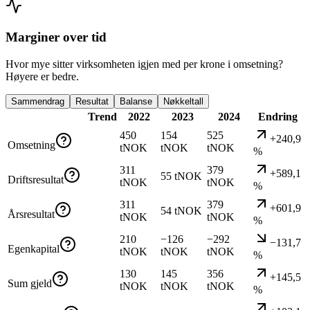
Marginer over tid
Hvor mye sitter virksomheten igjen med per krone i omsetning?
Høyere er bedre.
Sammendrag
Resultat
Balanse
Nøkkeltall
Trend
2022
2023
2024
Endring
450
154
525
+240,9
Omsetning
tNOK
tNOK
tNOK
%
311
379
+589,1
55 tNOK
Driftsresultat
tNOK
tNOK
%
311
379
+601,9
54 tNOK
Årsresultat
tNOK
tNOK
%
210
−126
−292
−131,7
Egenkapital
tNOK
tNOK
tNOK
%
130
145
356
+145,5
Sum gjeld
tNOK
tNOK
tNOK
%