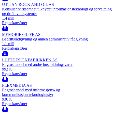
UTTIAN ROCK AND OIL AS
Konsulentvirksomhet tilknyttet informasjonsteknologi og forvaltning
og drift av it-systemer
1.4 mill
Regnskapsfører
MEMORIES4LIFE AS
Bedriftsrådgivning og annen administrativ rådgivning
1.1 mill
Regnskapsfører
LUFTDESIGNFABRIKKEN AS
Engroshandel med andre husholdningsvarer
992 K
Regnskapsfører
FLEXMEDIA AS
Engroshandel med informasjons- og
kommunikasjonsteknologiutstyr
936 K
Regnskapsfører