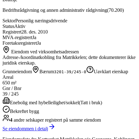
Bedriftsrådgivning og annen administrativ rådgivning
(
70.200
)
Sektor
Personlig næringsdrivende
Status
Aktiv
Registrert
28. des. 2010
MVA-registrert
Ja
Foretaksregisteret
Ja
Eiendom ved virksomhetsadressen
Adresse-/koordinatkobling fra Matrikkelen; dette dokumenterer ikke
juridisk eierskap.
Grunneiendom
Bærum
Uavklart eierskap
3201-39/245-0
Areal
650 m²
Gnr / Bnr
39
/
245
Enebolig med hybelleilighet/sokkel
(
Tatt i bruk
)
Bekreftet bygg
4
andre selskap
er
registrert på samme eiendom
Se eiendommen i detalj