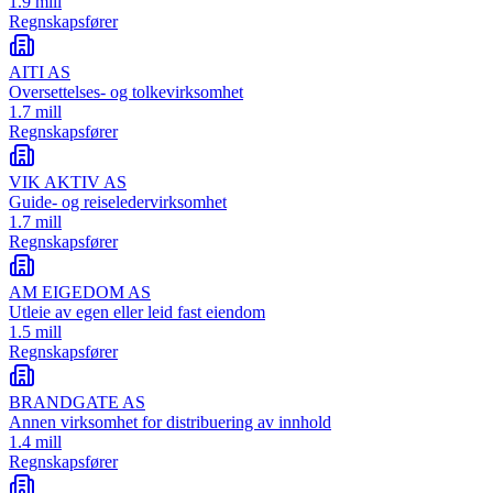
1.9 mill
Regnskapsfører
AITI AS
Oversettelses- og tolkevirksomhet
1.7 mill
Regnskapsfører
VIK AKTIV AS
Guide- og reiseledervirksomhet
1.7 mill
Regnskapsfører
AM EIGEDOM AS
Utleie av egen eller leid fast eiendom
1.5 mill
Regnskapsfører
BRANDGATE AS
Annen virksomhet for distribuering av innhold
1.4 mill
Regnskapsfører