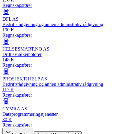
Regnskapsfører
DFL AS
Bedriftsrådgivning og annen administrativ rådgivning
190 K
Regnskapsfører
HELSESMART.NO AS
Drift av søkemotorer
148 K
Regnskapsfører
PROSJEKTHJELP AS
Bedriftsrådgivning og annen administrativ rådgivning
117 K
Regnskapsfører
CYMRA AS
Dataprogrammeringstjenester
80 K
Regnskapsfører