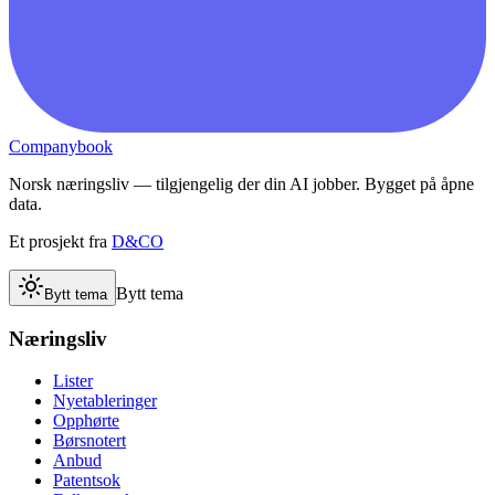
Companybook
Norsk næringsliv — tilgjengelig der din AI jobber. Bygget på åpne
data.
Et prosjekt fra
D&CO
Bytt tema
Bytt tema
Næringsliv
Lister
Nyetableringer
Opphørte
Børsnotert
Anbud
Patentsok