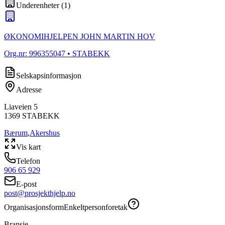
Underenheter
(
1
)
ØKONOMIHJELPEN JOHN MARTIN HOV
Org.nr:
996355047
• STABEKK
Selskapsinformasjon
Adresse
Liaveien 5
1369
STABEKK
Bærum
,
Akershus
Vis kart
Telefon
906 65 929
E-post
post@prosjekthjelp.no
Organisasjonsform
Enkeltpersonforetak
Bransje