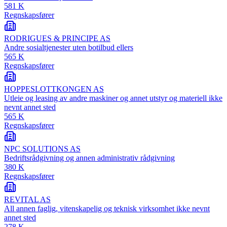
581 K
Regnskapsfører
RODRIGUES & PRINCIPE AS
Andre sosialtjenester uten botilbud ellers
565 K
Regnskapsfører
HOPPESLOTTKONGEN AS
Utleie og leasing av andre maskiner og annet utstyr og materiell ikke
nevnt annet sted
565 K
Regnskapsfører
NPC SOLUTIONS AS
Bedriftsrådgivning og annen administrativ rådgivning
380 K
Regnskapsfører
REVITAL AS
All annen faglig, vitenskapelig og teknisk virksomhet ikke nevnt
annet sted
278 K