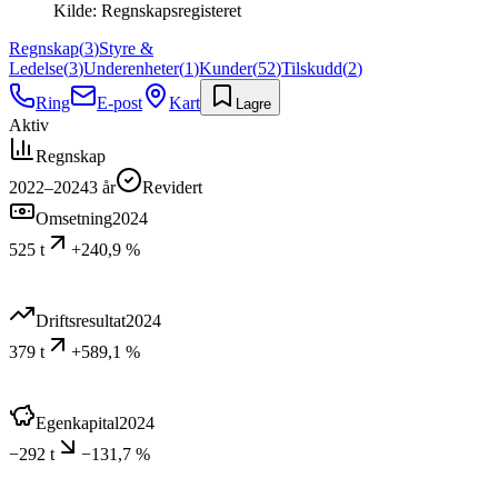
Kilde:
Regnskapsregisteret
Regnskap
(
3
)
Styre &
Ledelse
(
3
)
Underenheter
(
1
)
Kunder
(
52
)
Tilskudd
(
2
)
Ring
E-post
Kart
Lagre
Aktiv
Regnskap
2022–2024
3
år
Revidert
Omsetning
2024
525 t
+240,9 %
Driftsresultat
2024
379 t
+589,1 %
Egenkapital
2024
−292 t
−131,7 %