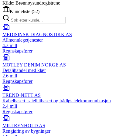
Kilde: Brønnøysundregistrene
Kundeliste
(
52
)
MEDISINSK DIAGNOSTIKK AS
Allmennlegetjenester
4.3 mill
Regnskapsfører
MOTLEY DENIM NORGE AS
Detaljhandel med klær
2.6 mill
Regnskapsfører
TREND-NETT AS
Kabelbasert, satellittbasert og trådløs telekommunikasjon
2.4 mill
Regnskapsfører
MILI RENHOLD AS
Rengjøring av bygninger