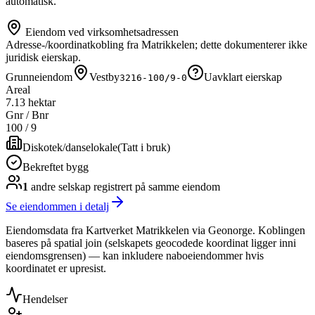
automatisk.
Eiendom ved virksomhetsadressen
Adresse-/koordinatkobling fra Matrikkelen; dette dokumenterer ikke
juridisk eierskap.
Grunneiendom
Vestby
Uavklart eierskap
3216-100/9-0
Areal
7.13 hektar
Gnr / Bnr
100
/
9
Diskotek/danselokale
(
Tatt i bruk
)
Bekreftet bygg
1
andre selskap
registrert på samme eiendom
Se eiendommen i detalj
Eiendomsdata fra Kartverket Matrikkelen via Geonorge. Koblingen
baseres på spatial join (selskapets geocodede koordinat ligger inni
eiendomsgrensen) — kan inkludere naboeiendommer hvis
koordinatet er upresist.
Hendelser