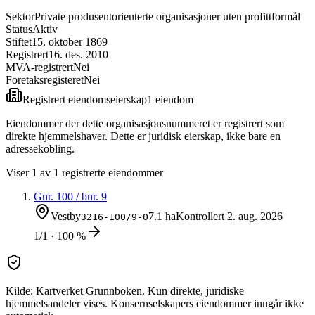
Sektor
Private produsentorienterte organisasjoner uten profittformål
Status
Aktiv
Stiftet
15. oktober 1869
Registrert
16. des. 2010
MVA-registrert
Nei
Foretaksregisteret
Nei
Registrert eiendomseierskap
1
eiendom
Eiendommer der dette organisasjonsnummeret er registrert som
direkte hjemmelshaver. Dette er juridisk eierskap, ikke bare en
adressekobling.
Viser
1
av
1
registrerte eiendommer
Gnr.
100
/ bnr.
9
Vestby
7.1 ha
Kontrollert
2. aug. 2026
3216-100/9-0
1/1 · 100 %
Kilde: Kartverket Grunnboken. Kun direkte, juridiske
hjemmelsandeler vises. Konsernselskapers eiendommer inngår ikke