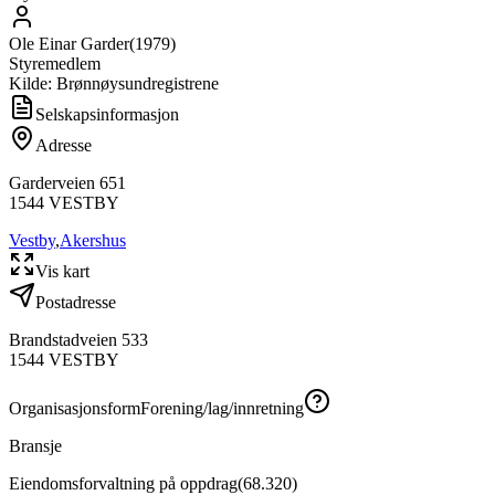
Ole Einar Garder
(
1979
)
Styremedlem
Kilde: Brønnøysundregistrene
Selskapsinformasjon
Adresse
Garderveien 651
1544
VESTBY
Vestby
,
Akershus
Vis kart
Postadresse
Brandstadveien 533
1544
VESTBY
Organisasjonsform
Forening/lag/innretning
Bransje
Eiendomsforvaltning på oppdrag
(
68.320
)