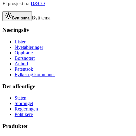
Et prosjekt fra
D&CO
Bytt tema
Bytt tema
Næringsliv
Lister
Nyetableringer
Opphørte
Børsnotert
Anbud
Patentsok
Fylker og kommuner
Det offentlige
Staten
Stortinget
Regjeringen
Politikere
Produkter