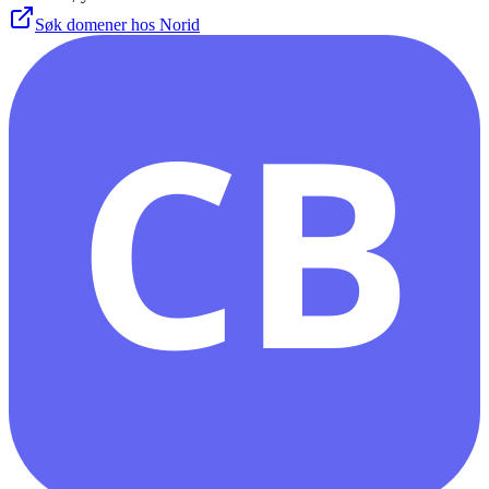
Søk domener hos Norid
CB