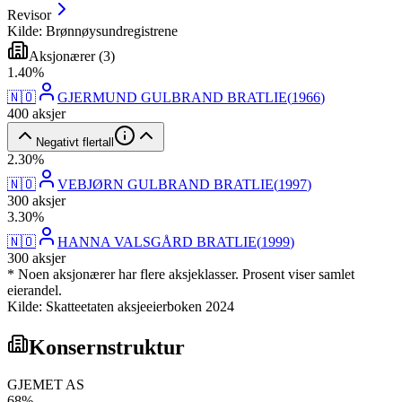
Revisor
Kilde: Brønnøysundregistrene
Aksjonærer
(
3
)
1
.
40
%
🇳🇴
GJERMUND GULBRAND BRATLIE
(
1966
)
400
aksjer
Negativt flertall
2
.
30
%
🇳🇴
VEBJØRN GULBRAND BRATLIE
(
1997
)
300
aksjer
3
.
30
%
🇳🇴
HANNA VALSGÅRD BRATLIE
(
1999
)
300
aksjer
* Noen aksjonærer har flere aksjeklasser. Prosent viser samlet
eierandel.
Kilde: Skatteetaten aksjeeierboken 2024
Konsernstruktur
GJEMET AS
68
%