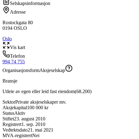
Selskapsinformasjon
Adresse
Rostockgata 80
0194
OSLO
Oslo
Vis kart
Telefon
994 74 755
Organisasjonsform
Aksjeselskap
Bransje
Utleie av egen eller leid fast eiendom
(
68.200
)
Sektor
Private aksjeselskaper mv.
Aksjekapital
100 000 kr
Status
Aktiv
Stiftet
23. august 2010
Registrert
1. sep. 2010
Vedtektsdato
21. mai 2021
MVA-registrert
Nei