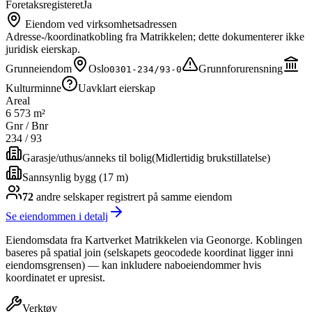
Foretaksregisteret
Ja
Eiendom ved virksomhetsadressen
Adresse-/koordinatkobling fra Matrikkelen; dette dokumenterer ikke
juridisk eierskap.
Grunneiendom
Oslo
Grunnforurensning
0301-234/93-0
Kulturminne
Uavklart eierskap
Areal
6 573 m²
Gnr / Bnr
234
/
93
Garasje/uthus/anneks til bolig
(
Midlertidig brukstillatelse
)
Sannsynlig bygg (17 m)
72
andre selskap
er
registrert på samme eiendom
Se eiendommen i detalj
Eiendomsdata fra Kartverket Matrikkelen via Geonorge. Koblingen
baseres på spatial join (selskapets geocodede koordinat ligger inni
eiendomsgrensen) — kan inkludere naboeiendommer hvis
koordinatet er upresist.
Verktøy