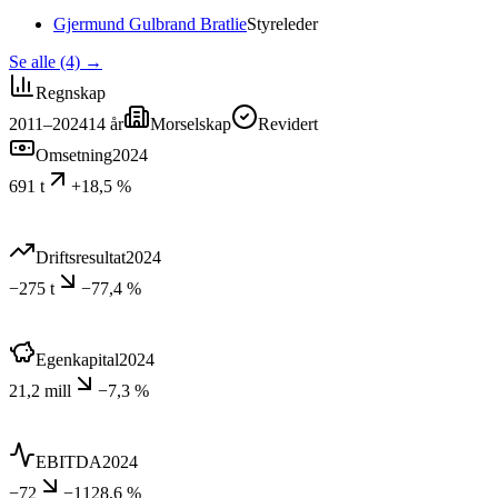
Gjermund Gulbrand Bratlie
Styreleder
Se alle (4)
→
Regnskap
2011–2024
14
år
Morselskap
Revidert
Omsetning
2024
691 t
+18,5 %
Driftsresultat
2024
−275 t
−77,4 %
Egenkapital
2024
21,2 mill
−7,3 %
EBITDA
2024
−72
−1128,6 %