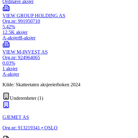
Ordinære aksjer
VIEW GROUP HOLDING AS
Org.nr:
991950710
5.42
%
12.5K
aksjer
A-aksjer
B-aksjer
VIEW M-INVEST AS
Org.nr:
924964065
0.03
%
1
aksjer
A-aksjer
Kilde: Skatteetaten aksjeeierboken 2024
Underenheter
(
1
)
GJEMET AS
Org.nr:
913219341
• OSLO