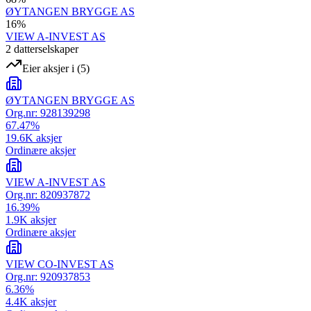
ØYTANGEN BRYGGE AS
16
%
VIEW A-INVEST AS
2
datterselskap
er
Eier aksjer i
(
5
)
ØYTANGEN BRYGGE AS
Org.nr:
928139298
67.47
%
19.6K
aksjer
Ordinære aksjer
VIEW A-INVEST AS
Org.nr:
820937872
16.39
%
1.9K
aksjer
Ordinære aksjer
VIEW CO-INVEST AS
Org.nr:
920937853
6.36
%
4.4K
aksjer