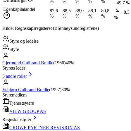
Driftsmargin
%
%
%
%
%
−49,7 %
Egenkapitalandel
87,6
88,5
88,0
88,1
80,8
−8,3
%
%
%
%
%
%
Kilde: Regnskapsregisteret (Brønnøysundregistrene)
Styre og ledelse
Styre
Gjermund Gulbrand Bratlie
(
1966
)
40%
Styrets leder
5
andre roller
Vebjørn Gulbrand Bratlie
(
1997
)
30%
Styremedlem
Tjenesteytere
VIEW GROUP AS
Regnskapsfører
CROWE PARTNER REVISJON AS