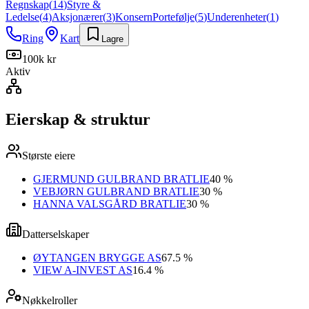
Regnskap
(
14
)
Styre &
Ledelse
(
4
)
Aksjonærer
(
3
)
Konsern
Portefølje
(
5
)
Underenheter
(
1
)
Ring
Kart
Lagre
100k kr
Aktiv
Eierskap & struktur
Største eiere
GJERMUND GULBRAND BRATLIE
40 %
VEBJØRN GULBRAND BRATLIE
30 %
HANNA VALSGÅRD BRATLIE
30 %
Datterselskaper
ØYTANGEN BRYGGE AS
67.5 %
VIEW A-INVEST AS
16.4 %
Nøkkelroller