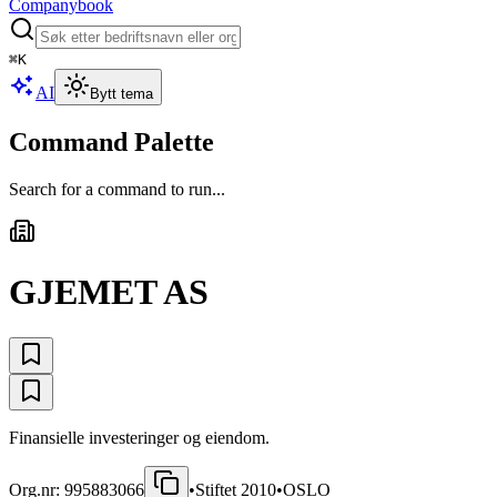
Companybook
⌘
K
AI
Bytt tema
Command Palette
Search for a command to run...
GJEMET AS
Finansielle investeringer og eiendom.
Org.nr:
995883066
•
Stiftet
2010
•
OSLO