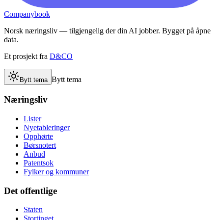
Companybook
Norsk næringsliv — tilgjengelig der din AI jobber. Bygget på åpne
data.
Et prosjekt fra
D&CO
Bytt tema
Bytt tema
Næringsliv
Lister
Nyetableringer
Opphørte
Børsnotert
Anbud
Patentsok
Fylker og kommuner
Det offentlige
Staten
Stortinget