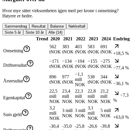
Hvor mye sitter virksomheten igjen med per krone i omsetning?
Høyere er bedre.
Sammendrag
Resultat
Balanse
Nøkkeltall
Siste 5 år
Siste 10 år
Alle (14)
Trend
2020
2021
2022
2023
2024
Endring
562
383
403
583
691
Omsetning
tNOK
tNOK
tNOK
tNOK
tNOK
+18,5 %
−171
−134
−104
−155
−275
Driftsresultat
tNOK
tNOK
tNOK
tNOK
tNOK
−77,4 %
−1,1
896
977
538
344
mill
Årsresultat
tNOK
tNOK
tNOK
tNOK
−36,1 %
NOK
22,5
23,4
22,3
22,8
21,2
−7,3
mill
mill
mill
mill
mill
Egenkapital
%
NOK
NOK
NOK
NOK
NOK
3,2
3,1
3 mill
3 mill
5 mill
mill
mill
Sum gjeld
NOK
NOK
NOK
+63,0 %
NOK
NOK
-30,4
-35,0
-25,8
-26,6
-39,8