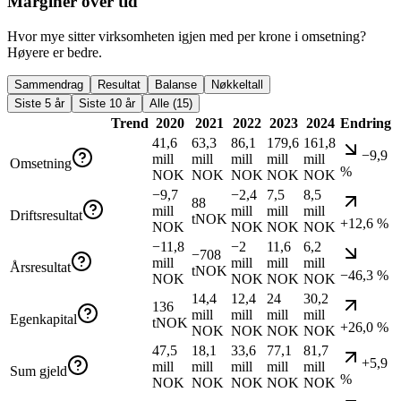
Marginer over tid
Hvor mye sitter virksomheten igjen med per krone i omsetning?
Høyere er bedre.
Sammendrag
Resultat
Balanse
Nøkkeltall
Siste 5 år
Siste 10 år
Alle (15)
Trend
2020
2021
2022
2023
2024
Endring
41,6
63,3
86,1
179,6
161,8
−9,9
mill
mill
mill
mill
mill
Omsetning
%
NOK
NOK
NOK
NOK
NOK
−9,7
−2,4
7,5
8,5
88
mill
mill
mill
mill
Driftsresultat
tNOK
+12,6 %
NOK
NOK
NOK
NOK
−11,8
−2
11,6
6,2
−708
mill
mill
mill
mill
Årsresultat
tNOK
−46,3 %
NOK
NOK
NOK
NOK
14,4
12,4
24
30,2
136
mill
mill
mill
mill
Egenkapital
tNOK
+26,0 %
NOK
NOK
NOK
NOK
47,5
18,1
33,6
77,1
81,7
+5,9
mill
mill
mill
mill
mill
Sum gjeld
%
NOK
NOK
NOK
NOK
NOK