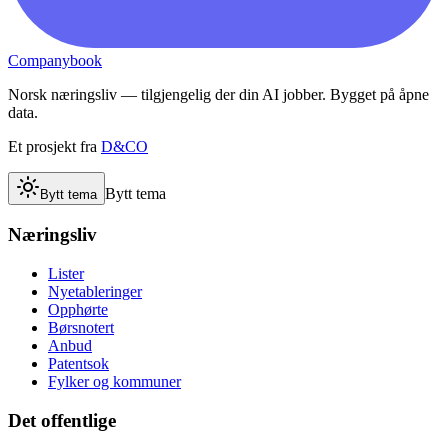
Companybook
Norsk næringsliv — tilgjengelig der din AI jobber. Bygget på åpne
data.
Et prosjekt fra
D&CO
Bytt tema
Bytt tema
Næringsliv
Lister
Nyetableringer
Opphørte
Børsnotert
Anbud
Patentsok
Fylker og kommuner
Det offentlige