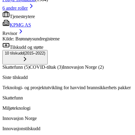
6
andre roller
Tjenesteytere
KPMG AS
Revisor
Kilde: Brønnøysundregistrene
Tilskudd og støtte
10
tilskudd
(
2015–2022
)
Skattefunn
(
5
)
COVID-tiltak
(
3
)
Innovasjon Norge
(
2
)
Siste tilskudd
Teknologi- og prosjektutvikling for havvind brannsikkerhets pakker
Skattefunn
Miljøteknologi
Innovasjon Norge
Innovasjonstilskudd