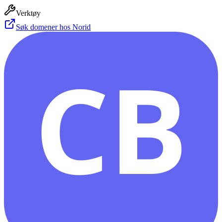
Verktøy
Søk domener hos Norid
CB