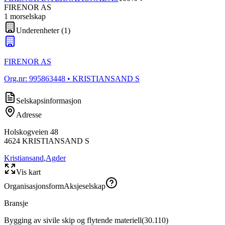
FIRENOR AS
1
morselskap
Underenheter
(
1
)
FIRENOR AS
Org.nr:
995863448
• KRISTIANSAND S
Selskapsinformasjon
Adresse
Holskogveien 48
4624
KRISTIANSAND S
Kristiansand
,
Agder
Vis kart
Organisasjonsform
Aksjeselskap
Bransje
Bygging av sivile skip og flytende materiell
(
30.110
)