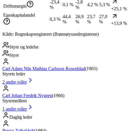
-23,4
-2,8
0,1 %
4,2 %
5,3 %
Driftsmargin
%
%
+25,1 %
Egenkapitalandel
44,4
26,9
23,7
27,0
0,3 %
%
%
%
%
+13,9 %
Kilde: Regnskapsregisteret (Brønnøysundregistrene)
Styre og ledelse
Styre
Carl Adam Nils Mathias Carlsson Rosenblad
(
1965
)
Styrets leder
2
andre roller
Carl Johan Fredrik Nygren
(
1966
)
Styremedlem
1
andre roller
Daglig leder
Pouya Tajbakhsh
(
1984
)