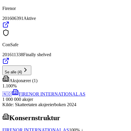
Firenor
201606391
Aktive
ConSafe
201611338
Finally shelved
Se alle
(
4
)
Aksjonærer
(
1
)
1
.
100
%
🇳🇴
FIRENOR INTERNATIONAL AS
1 000 000
aksjer
Kilde: Skatteetaten aksjeeierboken 2024
Konsernstruktur
FIRENOR INTERNATIONAL AS
100
% ↓