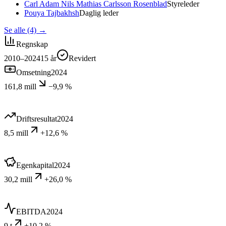
Carl Adam Nils Mathias Carlsson Rosenblad
Styreleder
Pouya Tajbakhsh
Daglig leder
Se alle (4)
→
Regnskap
2010–2024
15
år
Revidert
Omsetning
2024
161,8 mill
−9,9 %
Driftsresultat
2024
8,5 mill
+12,6 %
Egenkapital
2024
30,2 mill
+26,0 %
EBITDA
2024
9 t
+10,2 %