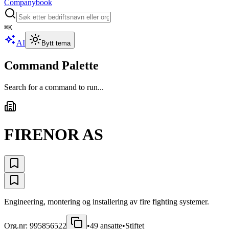
Companybook
⌘
K
AI
Bytt tema
Command Palette
Search for a command to run...
FIRENOR AS
Engineering, montering og installering av fire fighting systemer.
Org.nr:
995856522
•
49
ansatte
•
Stiftet