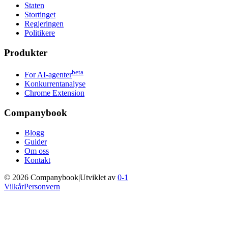
Staten
Stortinget
Regjeringen
Politikere
Produkter
beta
For AI-agenter
Konkurrentanalyse
Chrome Extension
Companybook
Blogg
Guider
Om oss
Kontakt
©
2026
Companybook
|
Utviklet av
0-1
Vilkår
Personvern