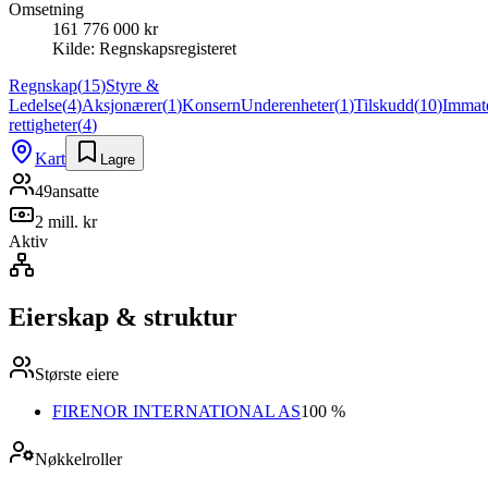
Omsetning
161 776 000 kr
Kilde:
Regnskapsregisteret
Regnskap
(
15
)
Styre &
Ledelse
(
4
)
Aksjonærer
(
1
)
Konsern
Underenheter
(
1
)
Tilskudd
(
10
)
Immate
rettigheter
(
4
)
Kart
Lagre
49
ansatte
2 mill. kr
Aktiv
Eierskap & struktur
Største eiere
FIRENOR INTERNATIONAL AS
100 %
Nøkkelroller