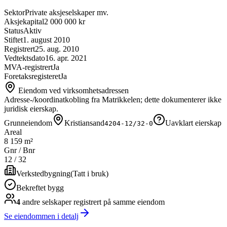
Sektor
Private aksjeselskaper mv.
Aksjekapital
2 000 000 kr
Status
Aktiv
Stiftet
1. august 2010
Registrert
25. aug. 2010
Vedtektsdato
16. apr. 2021
MVA-registrert
Ja
Foretaksregisteret
Ja
Eiendom ved virksomhetsadressen
Adresse-/koordinatkobling fra Matrikkelen; dette dokumenterer ikke
juridisk eierskap.
Grunneiendom
Kristiansand
Uavklart eierskap
4204-12/32-0
Areal
8 159 m²
Gnr / Bnr
12
/
32
Verkstedbygning
(
Tatt i bruk
)
Bekreftet bygg
4
andre selskap
er
registrert på samme eiendom
Se eiendommen i detalj