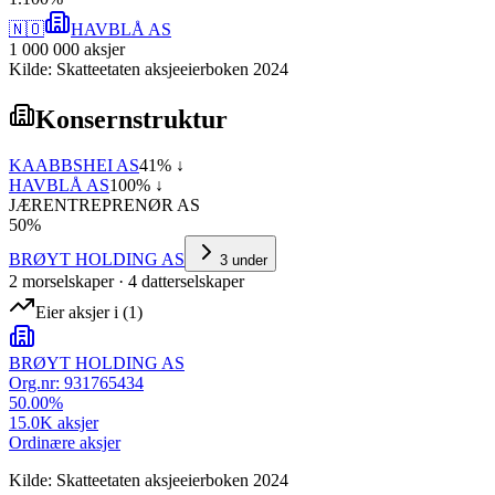
🇳🇴
HAVBLÅ AS
1 000 000
aksjer
Kilde: Skatteetaten aksjeeierboken 2024
Konsernstruktur
KAABBSHEI AS
41
% ↓
HAVBLÅ AS
100
% ↓
JÆRENTREPRENØR AS
50
%
BRØYT HOLDING AS
3
under
2
morselskap
er
·
4
datterselskap
er
Eier aksjer i
(
1
)
BRØYT HOLDING AS
Org.nr:
931765434
50.00
%
15.0K
aksjer
Ordinære aksjer
Kilde: Skatteetaten aksjeeierboken 2024