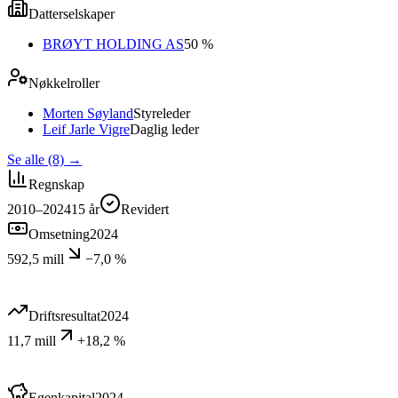
Datterselskaper
BRØYT HOLDING AS
50 %
Nøkkelroller
Morten Søyland
Styreleder
Leif Jarle Vigre
Daglig leder
Se alle (8)
→
Regnskap
2010–2024
15
år
Revidert
Omsetning
2024
592,5 mill
−7,0 %
Driftsresultat
2024
11,7 mill
+18,2 %
Egenkapital
2024