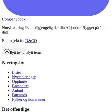
Companybook
Norsk næringsliv — tilgjengelig der din AI jobber. Bygget på åpne
data.
Et prosjekt fra
D&CO
Bytt tema
Bytt tema
Næringsliv
Lister
Nyetableringer
Opphørte
Børsnotert
Anbud
Patentsok
Fylker og kommuner
Det offentlige