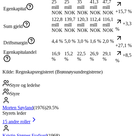
25
25
35
41,3
47,7
mill
mill
mill
mill
mill
Egenkapital
+15,7 %
NOK
NOK
NOK
NOK
NOK
122,8
139,7
120,3
112,4
116,1
+3,3
mill
mill
mill
mill
mill
Sum gjeld
%
NOK
NOK
NOK
NOK
NOK
4,4 %
5,0 %
3,0 %
1,6 %
2,0 %
Driftsmargin
+27,1 %
Egenkapitalandel
16,9
15,2
22,5
26,9
29,1
+8,5
%
%
%
%
%
%
Kilde: Regnskapsregisteret (Brønnøysundregistrene)
Styre og ledelse
Styre
Morten Søyland
(
1976
)
29.5%
Styrets leder
15
andre roller
Kristin Stømer Frafjord
(
1968
)