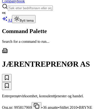
Companybook
⌘
K
AI
Bytt tema
Command Palette
Search for a command to run...
JÆRENTREPRENØR AS
Entreprenørvirksomhet, konsulenttjenester og handel.
Org.nr:
995817969
•
36
ansatte
•
Stiftet
2010
•
BRYNE