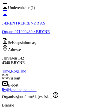
Underenheter
(
1
)
JÆRENTREPRENØR AS
Org.nr:
971999489
• BRYNE
Selskapsinformasjon
Adresse
Jærvegen 142
4340
BRYNE
Time
,
Rogaland
Vis kart
E-post
ljv@jerentreprenor.no
Organisasjonsform
Aksjeselskap
Bransje