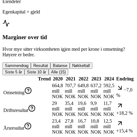
Eiendeler
Egenkapital + gjeld
Marginer over tid
Hvor mye sitter virksomheten igjen med per krone i omsetning?
Høyere er bedre.
Sammendrag
Resultat
Balanse
Nøkkeltall
Siste 5 år
Siste 10 år
Alle (15)
Trend
2020
2021
2022
2023
2024
Endring
664,8
707,7
649,8
637,2
592,5
−7,0
mill
mill
mill
mill
mill
Omsetning
%
NOK
NOK
NOK
NOK
NOK
29
35,4
19,6
9,9
11,7
mill
mill
mill
mill
mill
Driftsresultat
+18,2 %
NOK
NOK
NOK
NOK
NOK
23,4
27,8
16,7
10,8
12,5
mill
mill
mill
mill
mill
Årsresultat
+15,4 %
NOK
NOK
NOK
NOK
NOK