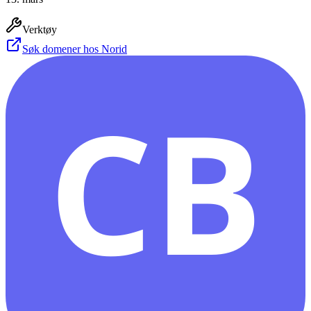
Verktøy
Søk domener hos Norid
CB