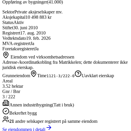
Oppføring av bygninger
(
41.000
)
Sektor
Private aksjeselskaper mv.
Aksjekapital
10 498 883 kr
Status
Aktiv
Stiftet
30. juni 2010
Registrert
17. aug. 2010
Vedtektsdato
19. feb. 2026
MVA-registrert
Ja
Foretaksregisteret
Ja
Eiendom ved virksomhetsadressen
Adresse-/koordinatkobling fra Matrikkelen; dette dokumenterer ikke
juridisk eierskap.
Grunneiendom
Time
Uavklart eierskap
1121-3/222-0
Areal
3.52 hektar
Gnr / Bnr
3
/
222
Annen industribygning
(
Tatt i bruk
)
Bekreftet bygg
21
andre selskap
er
registrert på samme eiendom
Se eiendommen i detalj