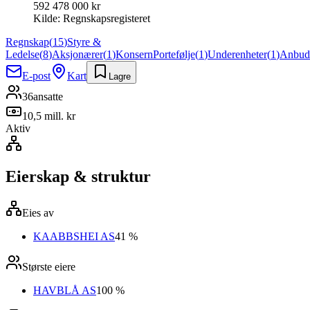
592 478 000 kr
Kilde:
Regnskapsregisteret
Regnskap
(
15
)
Styre &
Ledelse
(
8
)
Aksjonærer
(
1
)
Konsern
Portefølje
(
1
)
Underenheter
(
1
)
Anbud
E-post
Kart
Lagre
36
ansatte
10,5 mill. kr
Aktiv
Eierskap & struktur
Eies av
KAABBSHEI AS
41 %
Største eiere
HAVBLÅ AS
100 %