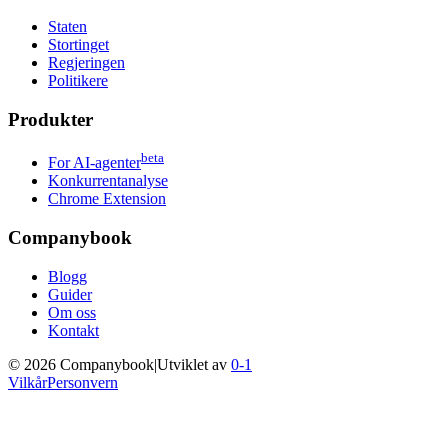
Staten
Stortinget
Regjeringen
Politikere
Produkter
beta
For AI-agenter
Konkurrentanalyse
Chrome Extension
Companybook
Blogg
Guider
Om oss
Kontakt
©
2026
Companybook
|
Utviklet av
0-1
Vilkår
Personvern