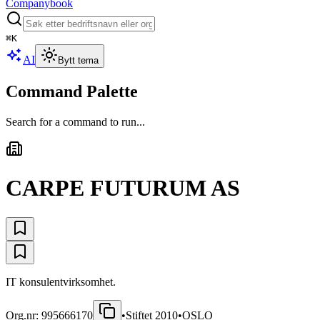
Companybook
⌘
K
AI
Bytt tema
Command Palette
Search for a command to run...
CARPE FUTURUM AS
IT konsulentvirksomhet.
Org.nr:
995666170
•
Stiftet
2010
•
OSLO