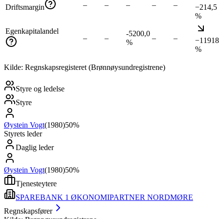
–
–
–
–
–
Driftsmargin
−214,5
%
Egenkapitalandel
-5200,0
–
–
–
–
−11918
%
%
Kilde: Regnskapsregisteret (Brønnøysundregistrene)
Styre og ledelse
Styre
Øystein Vogt
(
1980
)
50%
Styrets leder
Daglig leder
Øystein Vogt
(
1980
)
50%
Tjenesteytere
SPAREBANK 1 ØKONOMIPARTNER NORDMØRE
Regnskapsfører