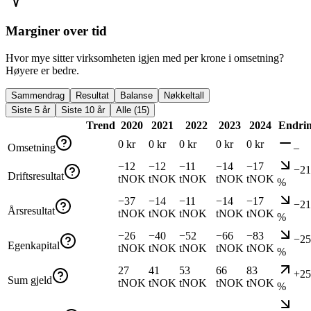
Marginer over tid
Hvor mye sitter virksomheten igjen med per krone i omsetning?
Høyere er bedre.
Sammendrag
Resultat
Balanse
Nøkkeltall
Siste 5 år
Siste 10 år
Alle (15)
Trend
2020
2021
2022
2023
2024
Endri
0 kr
0 kr
0 kr
0 kr
0 kr
Omsetning
–
−12
−12
−11
−14
−17
−21
Driftsresultat
tNOK
tNOK
tNOK
tNOK
tNOK
%
−37
−14
−11
−14
−17
−21
Årsresultat
tNOK
tNOK
tNOK
tNOK
tNOK
%
−26
−40
−52
−66
−83
−25
Egenkapital
tNOK
tNOK
tNOK
tNOK
tNOK
%
27
41
53
66
83
+25
Sum gjeld
tNOK
tNOK
tNOK
tNOK
tNOK
%