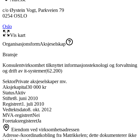
c/o Øystein Vogt, Parkveien 79
0254
OSLO
Oslo
Vis kart
Organisasjonsform
Aksjeselskap
Bransje
Konsulentvirksomhet tilknyttet informasjonsteknologi og forvaltning
og drift av it-systemer
(
62.200
)
Sektor
Private aksjeselskaper mv.
Aksjekapital
30 000 kr
Status
Aktiv
Stiftet
8. juni 2010
Registrert
1. juli 2010
Vedtektsdato
8. okt. 2012
MVA-registrert
Nei
Foretaksregisteret
Ja
Eiendom ved virksomhetsadressen
Adresse-/koordinatkobling fra Matrikkelen; dette dokumenterer ikke