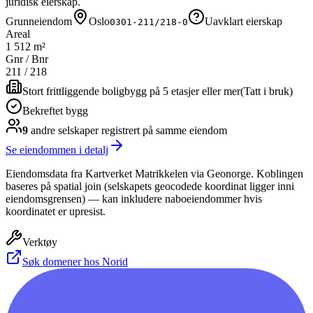
juridisk eierskap.
Grunneiendom
Oslo
Uavklart eierskap
0301-211/218-0
Areal
1 512 m²
Gnr / Bnr
211
/
218
Stort frittliggende boligbygg på 5 etasjer eller mer
(
Tatt i bruk
)
Bekreftet bygg
9
andre selskap
er
registrert på samme eiendom
Se eiendommen i detalj
Eiendomsdata fra Kartverket Matrikkelen via Geonorge. Koblingen
baseres på spatial join (selskapets geocodede koordinat ligger inni
eiendomsgrensen) — kan inkludere naboeiendommer hvis
koordinatet er upresist.
Verktøy
Søk domener hos Norid