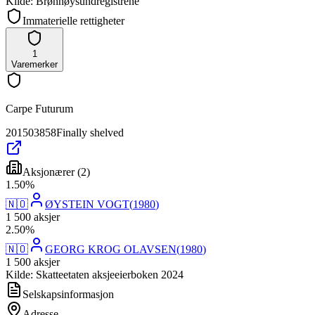
Kilde: Brønnøysundregistrene
Immaterielle rettigheter
1
Varemerker
Carpe Futurum
201503858
Finally shelved
Aksjonærer
(
2
)
1
.
50
%
🇳🇴
ØYSTEIN VOGT
(
1980
)
1 500
aksjer
2
.
50
%
🇳🇴
GEORG KROG OLAVSEN
(
1980
)
1 500
aksjer
Kilde: Skatteetaten aksjeeierboken 2024
Selskapsinformasjon
Adresse