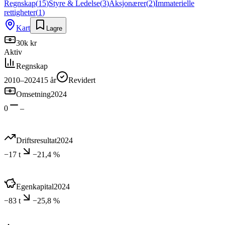
Regnskap
(
15
)
Styre & Ledelse
(
3
)
Aksjonærer
(
2
)
Immaterielle
rettigheter
(
1
)
Kart
Lagre
30k kr
Aktiv
Regnskap
2010–2024
15
år
Revidert
Omsetning
2024
0
–
Driftsresultat
2024
−17 t
−21,4 %
Egenkapital
2024
−83 t
−25,8 %