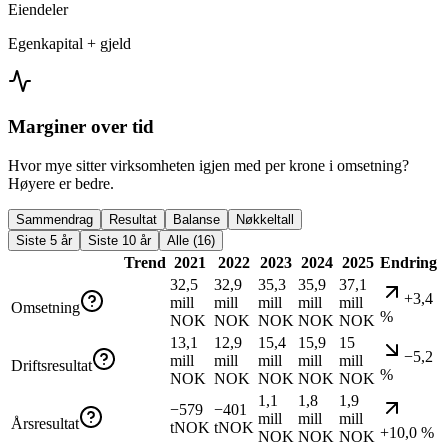
Eiendeler
Egenkapital + gjeld
Marginer over tid
Hvor mye sitter virksomheten igjen med per krone i omsetning?
Høyere er bedre.
Sammendrag
Resultat
Balanse
Nøkkeltall
Siste 5 år
Siste 10 år
Alle (16)
Trend
2021
2022
2023
2024
2025
Endring
32,5
32,9
35,3
35,9
37,1
+3,4
mill
mill
mill
mill
mill
Omsetning
%
NOK
NOK
NOK
NOK
NOK
13,1
12,9
15,4
15,9
15
−5,2
mill
mill
mill
mill
mill
Driftsresultat
%
NOK
NOK
NOK
NOK
NOK
1,1
1,8
1,9
−579
−401
mill
mill
mill
Årsresultat
tNOK
tNOK
+10,0 %
NOK
NOK
NOK