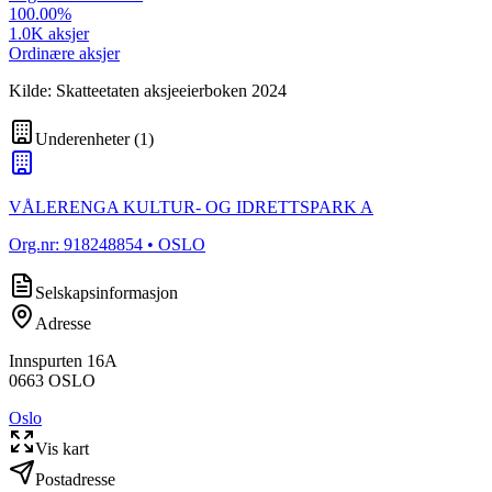
100.00
%
1.0K
aksjer
Ordinære aksjer
Kilde: Skatteetaten aksjeeierboken 2024
Underenheter
(
1
)
VÅLERENGA KULTUR- OG IDRETTSPARK A
Org.nr:
918248854
• OSLO
Selskapsinformasjon
Adresse
Innspurten 16A
0663
OSLO
Oslo
Vis kart
Postadresse