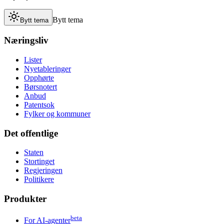
Bytt tema
Bytt tema
Næringsliv
Lister
Nyetableringer
Opphørte
Børsnotert
Anbud
Patentsok
Fylker og kommuner
Det offentlige
Staten
Stortinget
Regjeringen
Politikere
Produkter
beta
For AI-agenter