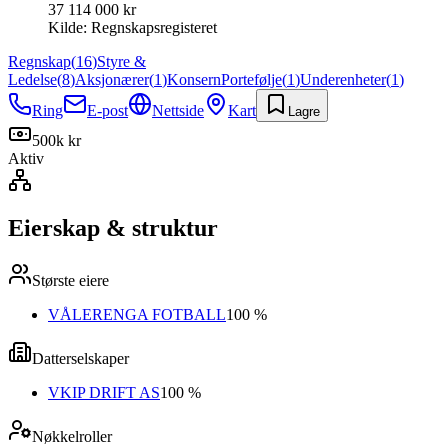
37 114 000 kr
Kilde:
Regnskapsregisteret
Regnskap
(
16
)
Styre &
Ledelse
(
8
)
Aksjonærer
(
1
)
Konsern
Portefølje
(
1
)
Underenheter
(
1
)
Ring
E-post
Nettside
Kart
Lagre
500k kr
Aktiv
Eierskap & struktur
Største eiere
VÅLERENGA FOTBALL
100 %
Datterselskaper
VKIP DRIFT AS
100 %
Nøkkelroller