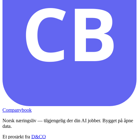
CB
Companybook
Norsk næringsliv — tilgjengelig der din AI jobber. Bygget på åpne
data.
Et prosjekt fra
D&CO