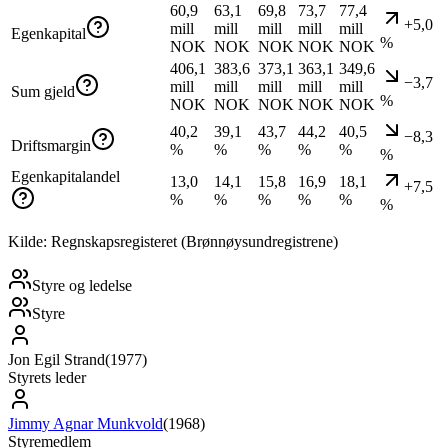
60,9
63,1
69,8
73,7
77,4
+5,0
mill
mill
mill
mill
mill
Egenkapital
%
NOK
NOK
NOK
NOK
NOK
406,1
383,6
373,1
363,1
349,6
−3,7
mill
mill
mill
mill
mill
Sum gjeld
%
NOK
NOK
NOK
NOK
NOK
40,2
39,1
43,7
44,2
40,5
−8,3
Driftsmargin
%
%
%
%
%
%
Egenkapitalandel
13,0
14,1
15,8
16,9
18,1
+7,5
%
%
%
%
%
%
Kilde: Regnskapsregisteret (Brønnøysundregistrene)
Styre og ledelse
Styre
Jon Egil Strand
(
1977
)
Styrets leder
Jimmy Agnar Munkvold
(
1968
)
Styremedlem