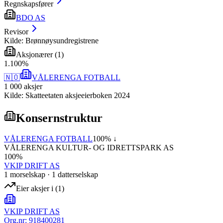
Regnskapsfører
BDO AS
Revisor
Kilde: Brønnøysundregistrene
Aksjonærer
(
1
)
1
.
100
%
🇳🇴
VÅLERENGA FOTBALL
1 000
aksjer
Kilde: Skatteetaten aksjeeierboken 2024
Konsernstruktur
VÅLERENGA FOTBALL
100
% ↓
VÅLERENGA KULTUR- OG IDRETTSPARK AS
100
%
VKIP DRIFT AS
1
morselskap
·
1
datterselskap
Eier aksjer i
(
1
)
VKIP DRIFT AS
Org.nr:
918400281