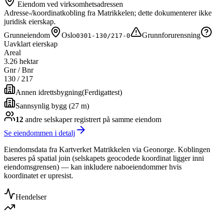
Eiendom ved virksomhetsadressen
Adresse-/koordinatkobling fra Matrikkelen; dette dokumenterer ikke
juridisk eierskap.
Grunneiendom
Oslo
Grunnforurensning
0301-130/217-0
Uavklart eierskap
Areal
3.26 hektar
Gnr / Bnr
130
/
217
Annen idrettsbygning
(
Ferdigattest
)
Sannsynlig bygg (27 m)
12
andre selskap
er
registrert på samme eiendom
Se eiendommen i detalj
Eiendomsdata fra Kartverket Matrikkelen via Geonorge. Koblingen
baseres på spatial join (selskapets geocodede koordinat ligger inni
eiendomsgrensen) — kan inkludere naboeiendommer hvis
koordinatet er upresist.
Hendelser