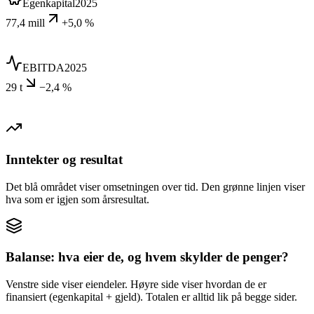
Egenkapital
2025
77,4 mill
+5,0 %
EBITDA
2025
29 t
−2,4 %
Inntekter og resultat
Det blå området viser omsetningen over tid. Den grønne linjen viser
hva som er igjen som årsresultat.
Balanse: hva eier de, og hvem skylder de penger?
Venstre side viser eiendeler. Høyre side viser hvordan de er
finansiert (egenkapital + gjeld). Totalen er alltid lik på begge sider.