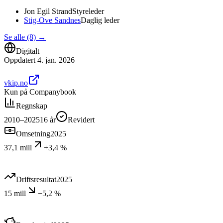
Jon Egil Strand
Styreleder
Stig-Ove Sandnes
Daglig leder
Se alle (8)
→
Digitalt
Oppdatert
4. jan. 2026
vkip.no
Kun på Companybook
Regnskap
2010–2025
16
år
Revidert
Omsetning
2025
37,1 mill
+3,4 %
Driftsresultat
2025
15 mill
−5,2 %