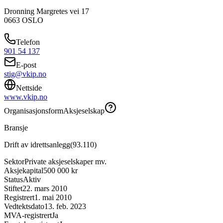
Dronning Margretes vei 17
0663
OSLO
Telefon
901 54 137
E-post
stig@vkip.no
Nettside
www.vkip.no
Organisasjonsform
Aksjeselskap
Bransje
Drift av idrettsanlegg
(
93.110
)
Sektor
Private aksjeselskaper mv.
Aksjekapital
500 000 kr
Status
Aktiv
Stiftet
22. mars 2010
Registrert
1. mai 2010
Vedtektsdato
13. feb. 2023
MVA-registrert
Ja