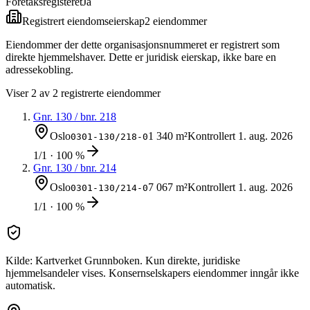
Foretaksregisteret
Ja
Registrert eiendomseierskap
2
eiendom
mer
Eiendommer der dette organisasjonsnummeret er registrert som
direkte hjemmelshaver. Dette er juridisk eierskap, ikke bare en
adressekobling.
Viser
2
av
2
registrerte eiendommer
Gnr.
130
/ bnr.
218
Oslo
1 340 m²
Kontrollert
1. aug. 2026
0301-130/218-0
1/1 · 100 %
Gnr.
130
/ bnr.
214
Oslo
7 067 m²
Kontrollert
1. aug. 2026
0301-130/214-0
1/1 · 100 %
Kilde: Kartverket Grunnboken. Kun direkte, juridiske
hjemmelsandeler vises. Konsernselskapers eiendommer inngår ikke
automatisk.