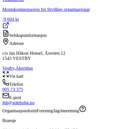
Momskompensasjon for frivillige organisasjonar
·
9 604 kr
Selskapsinformasjon
Adresse
c/o Jan Håkon Hensel, Åsveien 12
1543
VESTBY
Vestby
,
Akershus
Vis kart
Telefon
905 73 375
E-post
jhh@solebolig.no
Organisasjonsform
Forening/lag/innretning
Bransje