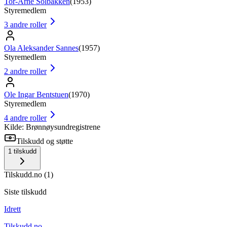
Tor-Arne Solbakken
(
1953
)
Styremedlem
3
andre roller
Ola Aleksander Sannes
(
1957
)
Styremedlem
2
andre roller
Ole Ingar Bentstuen
(
1970
)
Styremedlem
4
andre roller
Kilde: Brønnøysundregistrene
Tilskudd og støtte
1
tilskudd
Tilskudd.no
(
1
)
Siste tilskudd
Idrett
Tilskudd.no