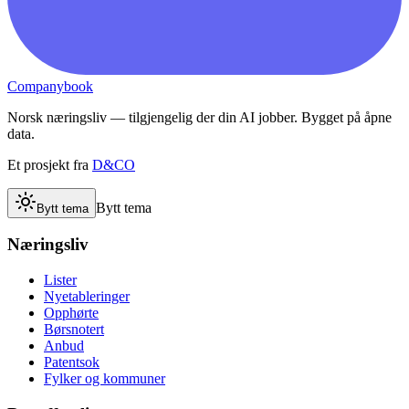
Companybook
Norsk næringsliv — tilgjengelig der din AI jobber. Bygget på åpne
data.
Et prosjekt fra
D&CO
Bytt tema
Bytt tema
Næringsliv
Lister
Nyetableringer
Opphørte
Børsnotert
Anbud
Patentsok
Fylker og kommuner