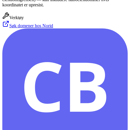
koordinatet er upresist.
Verktøy
Søk domener hos Norid
CB