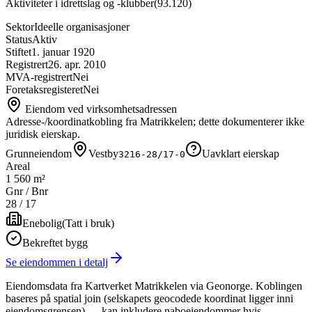
Aktiviteter i idrettslag og -klubber
(
93.120
)
Sektor
Ideelle organisasjoner
Status
Aktiv
Stiftet
1. januar 1920
Registrert
26. apr. 2010
MVA-registrert
Nei
Foretaksregisteret
Nei
Eiendom ved virksomhetsadressen
Adresse-/koordinatkobling fra Matrikkelen; dette dokumenterer ikke
juridisk eierskap.
Grunneiendom
Vestby
Uavklart eierskap
3216-28/17-0
Areal
1 560 m²
Gnr / Bnr
28
/
17
Enebolig
(
Tatt i bruk
)
Bekreftet bygg
Se eiendommen i detalj
Eiendomsdata fra Kartverket Matrikkelen via Geonorge. Koblingen
baseres på spatial join (selskapets geocodede koordinat ligger inni
eiendomsgrensen) — kan inkludere naboeiendommer hvis