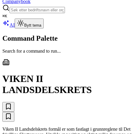
Companybook
⌘
K
AI
Bytt tema
Command Palette
Search for a command to run...
VIKEN II
LANDSDELSKRETS
Viken II Landsdelskrets formål er som fastlagt i grunnreglene til Det