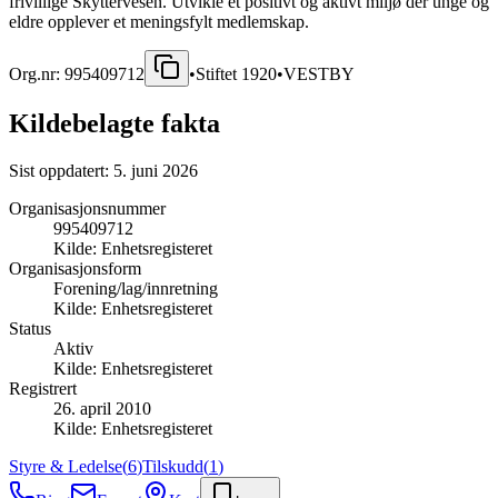
frivillige Skyttervesen. Utvikle et positivt og aktivt miljø der unge og
eldre opplever et meningsfylt medlemskap.
Org.nr:
995409712
•
Stiftet
1920
•
VESTBY
Kildebelagte fakta
Sist oppdatert:
5. juni 2026
Organisasjonsnummer
995409712
Kilde:
Enhetsregisteret
Organisasjonsform
Forening/lag/innretning
Kilde:
Enhetsregisteret
Status
Aktiv
Kilde:
Enhetsregisteret
Registrert
26. april 2010
Kilde:
Enhetsregisteret
Styre & Ledelse
(
6
)
Tilskudd
(
1
)