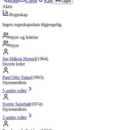
Ring
E-post
Kart
Lagre
Aktiv
Regnskap
Ingen regnskapsdata tilgjengelig.
Styre og ledelse
Styre
Jan Håkon Hensel
(
1964
)
Styrets leder
Paul Otto Vatne
(
1963
)
Styremedlem
5
andre roller
Sverre Saxebøl
(
1974
)
Styremedlem
3
andre roller