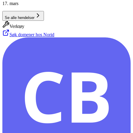
17. mars
Se alle hendelser
Verktøy
Søk domener hos Norid
CB