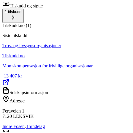
Tilskudd og støtte
1
tilskudd
Tilskudd.no
(
1
)
Siste tilskudd
Tros- og livssynsorganisasjoner
Tilskudd.no
Momskompensasjon for frivillige organisasjonar
·
13 407 kr
Selskapsinformasjon
Adresse
Feraveien 1
7120
LEKSVIK
Indre Fosen
,
Trøndelag