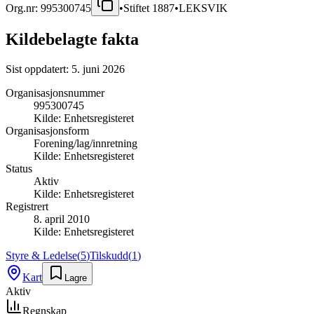
Org.nr:
995300745
•
Stiftet
1887
•
LEKSVIK
Kildebelagte fakta
Sist oppdatert:
5. juni 2026
Organisasjonsnummer
995300745
Kilde:
Enhetsregisteret
Organisasjonsform
Forening/lag/innretning
Kilde:
Enhetsregisteret
Status
Aktiv
Kilde:
Enhetsregisteret
Registrert
8. april 2010
Kilde:
Enhetsregisteret
Styre & Ledelse
(
5
)
Tilskudd
(
1
)
Kart
Lagre
Aktiv
Regnskap