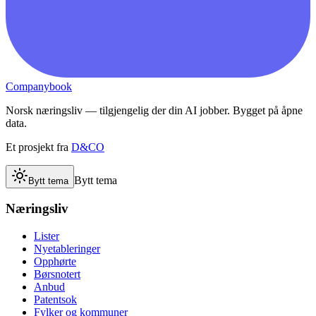
Companybook
Norsk næringsliv — tilgjengelig der din AI jobber. Bygget på åpne
data.
Et prosjekt fra
D&CO
Bytt tema
Bytt tema
Næringsliv
Lister
Nyetableringer
Opphørte
Børsnotert
Anbud
Patentsok
Fylker og kommuner