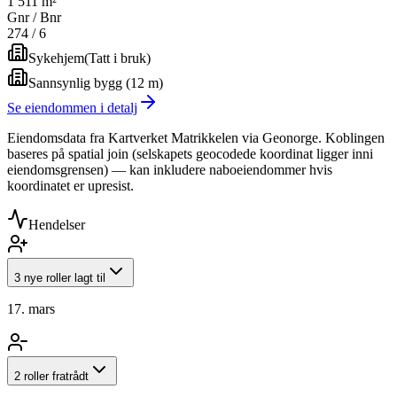
1 511 m²
Gnr / Bnr
274
/
6
Sykehjem
(
Tatt i bruk
)
Sannsynlig bygg (12 m)
Se eiendommen i detalj
Eiendomsdata fra Kartverket Matrikkelen via Geonorge. Koblingen
baseres på spatial join (selskapets geocodede koordinat ligger inni
eiendomsgrensen) — kan inkludere naboeiendommer hvis
koordinatet er upresist.
Hendelser
3 nye roller lagt til
17. mars
2 roller fratrådt