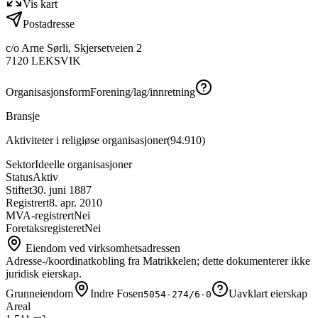
Vis kart
Postadresse
c/o Arne Sørli, Skjersetveien 2
7120
LEKSVIK
Organisasjonsform
Forening/lag/innretning
Bransje
Aktiviteter i religiøse organisasjoner
(
94.910
)
Sektor
Ideelle organisasjoner
Status
Aktiv
Stiftet
30. juni 1887
Registrert
8. apr. 2010
MVA-registrert
Nei
Foretaksregisteret
Nei
Eiendom ved virksomhetsadressen
Adresse-/koordinatkobling fra Matrikkelen; dette dokumenterer ikke
juridisk eierskap.
Grunneiendom
Indre Fosen
Uavklart eierskap
5054-274/6-0
Areal