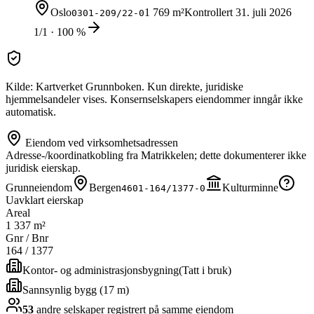
Oslo
1 769 m²
Kontrollert
31. juli 2026
0301-209/22-0
1/1 · 100 %
Kilde: Kartverket Grunnboken. Kun direkte, juridiske
hjemmelsandeler vises. Konsernselskapers eiendommer inngår ikke
automatisk.
Eiendom ved virksomhetsadressen
Adresse-/koordinatkobling fra Matrikkelen; dette dokumenterer ikke
juridisk eierskap.
Grunneiendom
Bergen
Kulturminne
4601-164/1377-0
Uavklart eierskap
Areal
1 337 m²
Gnr / Bnr
164
/
1377
Kontor- og administrasjonsbygning
(
Tatt i bruk
)
Sannsynlig bygg (17 m)
53
andre selskap
er
registrert på samme eiendom