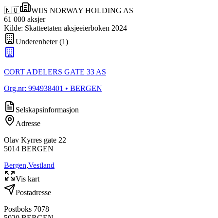
🇳🇴
WIIS NORWAY HOLDING AS
61 000
aksjer
Kilde: Skatteetaten aksjeeierboken 2024
Underenheter
(
1
)
CORT ADELERS GATE 33 AS
Org.nr:
994938401
• BERGEN
Selskapsinformasjon
Adresse
Olav Kyrres gate 22
5014
BERGEN
Bergen
,
Vestland
Vis kart
Postadresse
Postboks 7078
5020
BERGEN