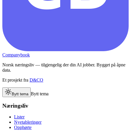
Companybook
Norsk næringsliv — tilgjengelig der din AI jobber. Bygget på åpne
data.
Et prosjekt fra
D&CO
Bytt tema
Bytt tema
Næringsliv
Lister
Nyetableringer
Opphørte