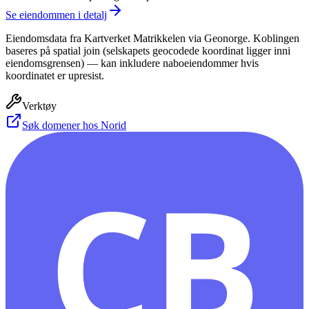
Se eiendommen i detalj
Eiendomsdata fra Kartverket Matrikkelen via Geonorge. Koblingen
baseres på spatial join (selskapets geocodede koordinat ligger inni
eiendomsgrensen) — kan inkludere naboeiendommer hvis
koordinatet er upresist.
Verktøy
Søk domener hos Norid
CB