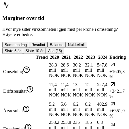
Marginer over tid
Hvor mye sitter virksomheten igjen med per krone i omsetning?
Høyere er bedre.
Sammendrag
Resultat
Balanse
Nøkkeltall
Siste 5 år
Siste 10 år
Alle (15)
Trend
2020
2021
2022
2023
2024
Endring
28,3
28,6
30,2
32,1
547,8
mill
mill
mill
mill
mill
Omsetning
+1605,3
NOK
NOK
NOK
NOK
NOK
%
11,4
11,4
13
15
527,4
mill
mill
mill
mill
mill
Driftsresultat
+3421,7
NOK
NOK
NOK
NOK
NOK
%
5,2
5,6
6,2
6,2
402,9
mill
mill
mill
mill
mill
Årsresultat
+6351,9
NOK
NOK
NOK
NOK
NOK
%
253,2
253,8
235
185
6,8
mill
mill
mill
mill
mill
Egenkapital