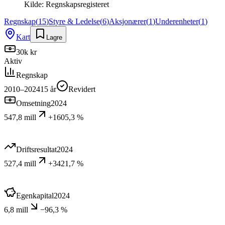
Kilde:
Regnskapsregisteret
Regnskap
(
15
)
Styre & Ledelse
(
6
)
Aksjonærer
(
1
)
Underenheter
(
1
)
Kart
Lagre
30k kr
Aktiv
Regnskap
2010–2024
15
år
Revidert
Omsetning
2024
547,8 mill
+1605,3 %
Driftsresultat
2024
527,4 mill
+3421,7 %
Egenkapital
2024
6,8 mill
−96,3 %