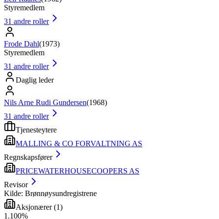
Styremedlem
31
andre roller
Frode Dahl
(
1973
)
Styremedlem
31
andre roller
Daglig leder
Nils Arne Rudi Gundersen
(
1968
)
31
andre roller
Tjenesteytere
MALLING & CO FORVALTNING AS
Regnskapsfører
PRICEWATERHOUSECOOPERS AS
Revisor
Kilde: Brønnøysundregistrene
Aksjonærer
(
1
)
1
.
100
%