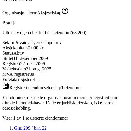
Organisasjonsform
Aksjeselskap
Bransje
Utleie av egen eller leid fast eiendom
(
68.200
)
Sektor
Private aksjeselskaper mv.
Aksjekapital
30 000 kr
Status
Aktiv
Stiftet
11. desember 2009
Registrert
22. des. 2009
Vedtektsdato
21. aug. 2025
MVA-registrert
Ja
Foretaksregisteret
Ja
Registrert eiendomseierskap
1
eiendom
Eiendommer der dette organisasjonsnummeret er registrert som
direkte hjemmelshaver. Dette er juridisk eierskap, ikke bare en
adressekobling.
Viser
1
av
1
registrerte eiendommer
Gnr.
209
/ bnr.
22