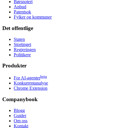
Børsnotert
Anbud
Patentsok
Fylker og kommuner
Det offentlige
Staten
Stortinget
Regjeringen
Politikere
Produkter
beta
For AI-agenter
Konkurrentanalyse
Chrome Extension
Companybook
Blogg
Guider
Om oss
Kontakt