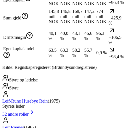
−96,3 %
NOK
NOK
NOK
NOK
NOK
145,8
146,8
168,7
147,2
774
mill
mill
mill
mill
mill
Sum gjeld
+425,9
NOK
NOK
NOK
NOK
NOK
%
40,1
40,0
43,1
46,6
96,3
Driftsmargin
+106,5
%
%
%
%
%
%
Egenkapitalandel
63,5
63,3
58,2
55,7
0,9 %
%
%
%
%
−98,4 %
Kilde: Regnskapsregisteret (Brønnøysundregistrene)
Styre og ledelse
Styre
Leif-Rune Husebye Rein
(
1975
)
Styrets leder
32
andre roller
Leif Raanes
(
1962
)