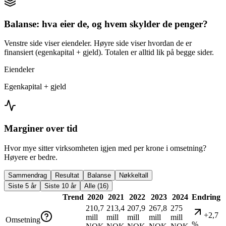
Balanse: hva eier de, og hvem skylder de penger?
Venstre side viser eiendeler. Høyre side viser hvordan de er
finansiert (egenkapital + gjeld). Totalen er alltid lik på begge sider.
Eiendeler
Egenkapital + gjeld
Marginer over tid
Hvor mye sitter virksomheten igjen med per krone i omsetning?
Høyere er bedre.
Sammendrag
Resultat
Balanse
Nøkkeltall
Siste 5 år
Siste 10 år
Alle (16)
Trend
2020
2021
2022
2023
2024
Endring
210,7
213,4
207,9
267,8
275
+2,7
mill
mill
mill
mill
mill
Omsetning
%