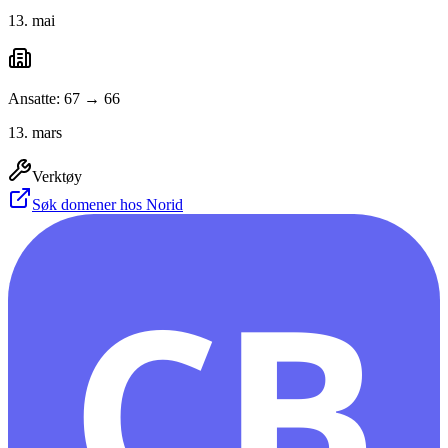
13. mai
Ansatte: 67 → 66
13. mars
Verktøy
Søk domener hos Norid
CB