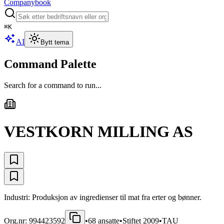
Companybook
⌘
K
AI
Bytt tema
Command Palette
Search for a command to run...
VESTKORN MILLING AS
Industri: Produksjon av ingredienser til mat fra erter og bønner.
Org.nr:
994423592
•
68
ansatte
•
Stiftet
2009
•
TAU