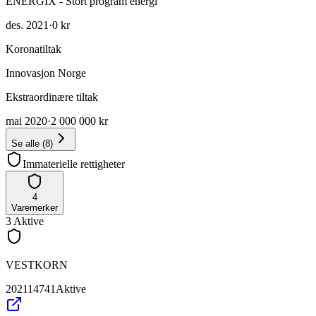
ENERGIX - Stort program energi
des. 2021
·
0 kr
Koronatiltak
Innovasjon Norge
Ekstraordinære tiltak
mai 2020
·
2 000 000 kr
Se alle
(
8
)
Immaterielle rettigheter
4
Varemerker
3
Aktive
VESTKORN
202114741
Aktive