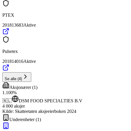
PTEX
201813683
Aktive
Pulsetex
201814016
Aktive
Se alle
(
4
)
Aksjonærer
(
1
)
1
.
100
%
🇳🇱
DSM FOOD SPECIALTIES B.V
4 000
aksjer
Kilde: Skatteetaten aksjeeierboken 2024
Underenheter
(
1
)