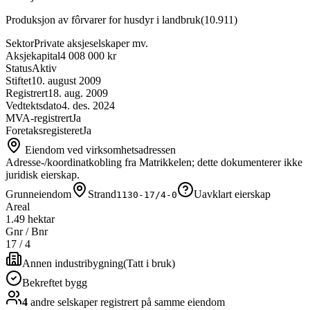
Produksjon av fôrvarer for husdyr i landbruk
(
10.911
)
Sektor
Private aksjeselskaper mv.
Aksjekapital
4 008 000 kr
Status
Aktiv
Stiftet
10. august 2009
Registrert
18. aug. 2009
Vedtektsdato
4. des. 2024
MVA-registrert
Ja
Foretaksregisteret
Ja
Eiendom ved virksomhetsadressen
Adresse-/koordinatkobling fra Matrikkelen; dette dokumenterer ikke
juridisk eierskap.
Grunneiendom
Strand
Uavklart eierskap
1130-17/4-0
Areal
1.49 hektar
Gnr / Bnr
17
/
4
Annen industribygning
(
Tatt i bruk
)
Bekreftet bygg
4
andre selskap
er
registrert på samme eiendom