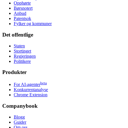
Opphørte
Børsnotert
Anbud
Patentsok
Fylker og kommuner
Det offentlige
Staten
Stortinget
Regjeringen
Politikere
Produkter
beta
For AI-agenter
Konkurrentanalyse
Chrome Extension
Companybook
Blogg
Guider
Om oss