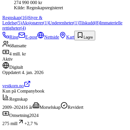
274 990 000 kr
Kilde:
Regnskapsregisteret
Regnskap
(
16
)
Styre &
Ledelse
(
5
)
Aksjonærer
(
1
)
Underenheter
(
1
)
Tilskudd
(
8
)
Immaterielle
rettigheter
(
4
)
Ring
E-post
Nettside
Kart
Lagre
68
ansatte
4 mill. kr
Aktiv
Digitalt
Oppdatert
4. jan. 2026
vestkorn.no
Kun på Companybook
Regnskap
2009–2024
16
år
Morselskap
Revidert
Omsetning
2024
275 mill
+2,7 %