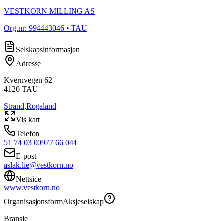
VESTKORN MILLING AS
Org.nr:
994443046
• TAU
Selskapsinformasjon
Adresse
Kvernvegen 62
4120
TAU
Strand
,
Rogaland
Vis kart
Telefon
51 74 03 00
977 66 044
E-post
aslak.lie@vestkorn.no
Nettside
www.vestkorn.no
Organisasjonsform
Aksjeselskap
Bransje