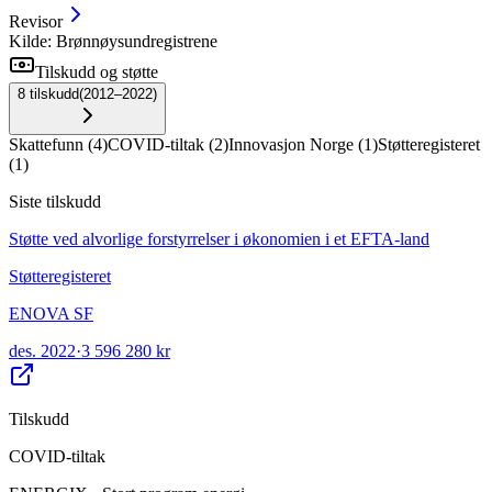
Revisor
Kilde: Brønnøysundregistrene
Tilskudd og støtte
8
tilskudd
(
2012–2022
)
Skattefunn
(
4
)
COVID-tiltak
(
2
)
Innovasjon Norge
(
1
)
Støtteregisteret
(
1
)
Siste tilskudd
Støtte ved alvorlige forstyrrelser i økonomien i et EFTA-land
Støtteregisteret
ENOVA SF
des. 2022
·
3 596 280 kr
Tilskudd
COVID-tiltak