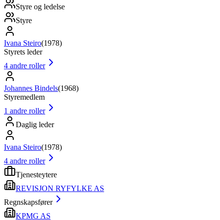
Styre og ledelse
Styre
Ivana Steiro
(
1978
)
Styrets leder
4
andre roller
Johannes Bindels
(
1968
)
Styremedlem
1
andre roller
Daglig leder
Ivana Steiro
(
1978
)
4
andre roller
Tjenesteytere
REVISJON RYFYLKE AS
Regnskapsfører
KPMG AS