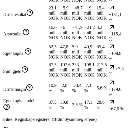
NOK
NOK
NOK
NOK
NOK
23,1
−5,9
−48,7
−19
15,4
mill
mill
mill
mill
mill
Driftsresultat
+181,1
NOK
NOK
NOK
NOK
NOK
%
16,6
−6
−41,9
−21,2
3,3
mill
mill
mill
mill
mill
Årsresultat
+115,4
NOK
NOK
NOK
NOK
NOK
%
52,5
47,8
5,9
40,9
85,4
mill
mill
mill
mill
mill
Egenkapital
+108,8
NOK
NOK
NOK
NOK
NOK
%
87,5
107,6
233
198,1
213,5
+7,8
mill
mill
mill
mill
mill
Sum gjeld
%
NOK
NOK
NOK
NOK
NOK
10,9
-2,8
-23,4
-7,1
5,6 %
Driftsmargin
+179,0
%
%
%
%
%
Egenkapitalandel
37,5
30,8
17,1
28,6
2,5 %
%
%
%
%
+67,0 %
Kilde: Regnskapsregisteret (Brønnøysundregistrene)