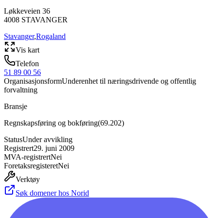
Løkkeveien 36
4008
STAVANGER
Stavanger
,
Rogaland
Vis kart
Telefon
51 89 00 56
Organisasjonsform
Underenhet til næringsdrivende og offentlig
forvaltning
Bransje
Regnskapsføring og bokføring
(
69.202
)
Status
Under avvikling
Registrert
29. juni 2009
MVA-registrert
Nei
Foretaksregisteret
Nei
Verktøy
Søk domener hos Norid