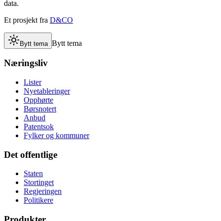
data.
Et prosjekt fra
D&CO
Bytt tema
Bytt tema
Næringsliv
Lister
Nyetableringer
Opphørte
Børsnotert
Anbud
Patentsok
Fylker og kommuner
Det offentlige
Staten
Stortinget
Regjeringen
Politikere
Produkter