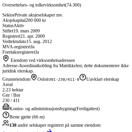
Oversettelses- og tolkevirksomhet
(
74.300
)
Sektor
Private aksjeselskaper mv.
Aksjekapital
200 000 kr
Status
Aktiv
Stiftet
19. mars 2009
Registrert
21. apr. 2009
Vedtektsdato
15. aug. 2012
MVA-registrert
Ja
Foretaksregisteret
Ja
Eiendom ved virksomhetsadressen
Adresse-/koordinatkobling fra Matrikkelen; dette dokumenterer ikke
juridisk eierskap.
Grunneiendom
Oslo
Uavklart eierskap
0301-230/411-0
Areal
2.23 hektar
Gnr / Bnr
230
/
411
Kontor- og administrasjonsbygning
(
Ferdigattest
)
Beste gjette (66 m)
138
andre selskap
er
registrert på samme eiendom