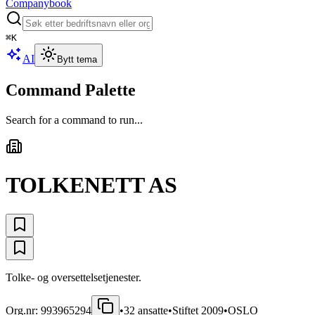
Companybook
⌘
K
AI
Bytt tema
Command Palette
Search for a command to run...
TOLKENETT AS
Tolke- og oversettelsetjenester.
Org.nr:
993965294
•
32
ansatte
•
Stiftet
2009
•
OSLO