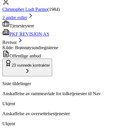
Christopher Ludt Parmo
(
1984
)
2
andre roller
Tjenesteytere
PKF REVISJON AS
Revisor
Kilde: Brønnøysundregistrene
Offentlige anbud
23
vunnede kontrakter
Siste tildelinger
Anskaffelse av rammeavtale for tolketjenester til Nav
Ukjent
Anskaffelse av oversettelsestjenester
Ukjent