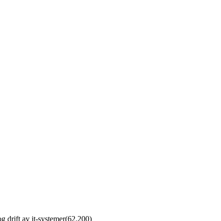
 drift av it-systemer
(
62.200
)