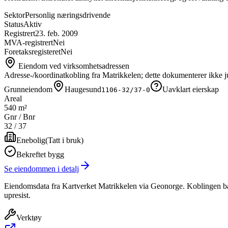
Sektor
Personlig næringsdrivende
Status
Aktiv
Registrert
23. feb. 2009
MVA-registrert
Nei
Foretaksregisteret
Nei
Eiendom ved virksomhetsadressen
Adresse-/koordinatkobling fra Matrikkelen; dette dokumenterer ikke ju
Grunneiendom
Haugesund
Uavklart eierskap
1106-32/37-0
Areal
540 m²
Gnr / Bnr
32
/
37
Enebolig
(
Tatt i bruk
)
Bekreftet bygg
Se eiendommen i detalj
Eiendomsdata fra Kartverket Matrikkelen via Geonorge. Koblingen bas
upresist.
Verktøy