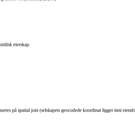
ridisk eierskap.
eres på spatial join (selskapets geocodede koordinat ligger inni eie