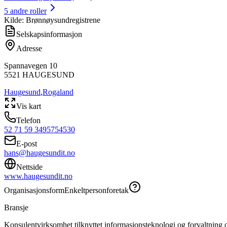
5
andre roller
Kilde: Brønnøysundregistrene
Selskapsinformasjon
Adresse
Spannavegen 10
5521
HAUGESUND
Haugesund
,
Rogaland
Vis kart
Telefon
52 71 59 34
95754530
E-post
hans@haugesundit.no
Nettside
www.haugesundit.no
Organisasjonsform
Enkeltpersonforetak
Bransje
Konsulentvirksomhet tilknyttet informasjonsteknologi og forvaltning og