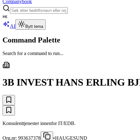
Companybook
⌘
K
AI
Bytt tema
Command Palette
Search for a command to run...
3B INVEST HANS ERLING B
Konsulenttjenester innenfor IT/EDB.
Org.nr:
993637378
•
HAUGESUND