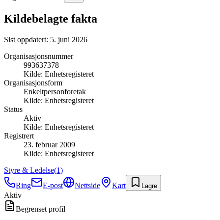
Kildebelagte fakta
Sist oppdatert:
5. juni 2026
Organisasjonsnummer
993637378
Kilde:
Enhetsregisteret
Organisasjonsform
Enkeltpersonforetak
Kilde:
Enhetsregisteret
Status
Aktiv
Kilde:
Enhetsregisteret
Registrert
23. februar 2009
Kilde:
Enhetsregisteret
Styre & Ledelse
(
1
)
Ring
E-post
Nettside
Kart
Lagre
Aktiv
Begrenset profil