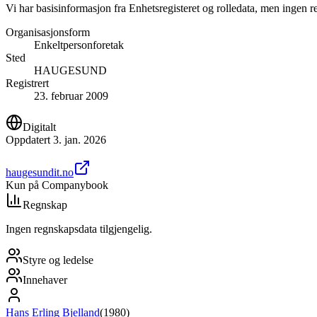
Vi har basisinformasjon fra Enhetsregisteret og rolledata, men ingen r
Organisasjonsform
Enkeltpersonforetak
Sted
HAUGESUND
Registrert
23. februar 2009
Digitalt
Oppdatert
3. jan. 2026
haugesundit.no
Kun på Companybook
Regnskap
Ingen regnskapsdata tilgjengelig.
Styre og ledelse
Innehaver
Hans Erling Bjelland
(
1980
)