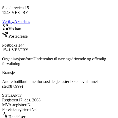
Speiderveien 15
1543
VESTBY
Vestby
,
Akershus
Vis kart
Postadresse
Postboks 144
1541
VESTBY
Organisasjonsform
Underenhet til næringsdrivende og offentlig
forvaltning
Bransje
Andre botilbud innenfor sosiale tjenester ikke nevnt annet
sted
(
87.999
)
Status
Aktiv
Registrert
17. des. 2008
MVA-registrert
Nei
Foretaksregisteret
Nei
Hendelser