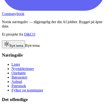
Companybook
Norsk næringsliv — tilgjengelig der din AI jobber. Bygget på åpne
data.
Et prosjekt fra
D&CO
Bytt tema
Bytt tema
Næringsliv
Lister
Nyetableringer
Opphørte
Børsnotert
Anbud
Patentsok
Fylker og kommuner
Det offentlige