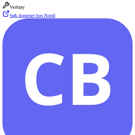
Verktøy
Søk domener hos Norid
CB