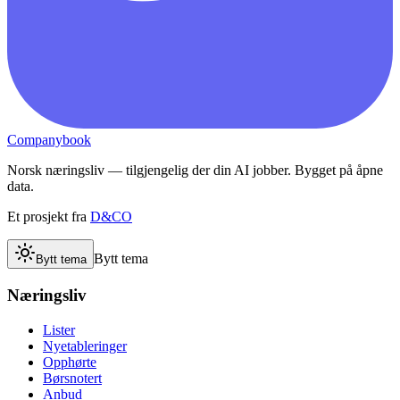
Companybook
Norsk næringsliv — tilgjengelig der din AI jobber. Bygget på åpne
data.
Et prosjekt fra
D&CO
Bytt tema
Bytt tema
Næringsliv
Lister
Nyetableringer
Opphørte
Børsnotert
Anbud