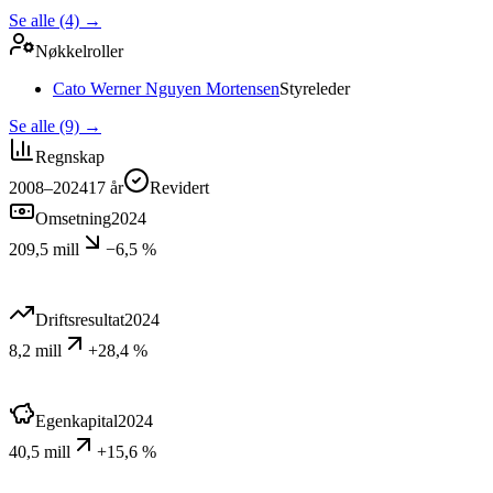
Se alle (4)
→
Nøkkelroller
Cato Werner Nguyen Mortensen
Styreleder
Se alle (9)
→
Regnskap
2008–2024
17
år
Revidert
Omsetning
2024
209,5 mill
−6,5 %
Driftsresultat
2024
8,2 mill
+28,4 %
Egenkapital
2024
40,5 mill
+15,6 %