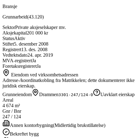
Bransje
Grunnarbeid
(
43.120
)
Sektor
Private aksjeselskaper mv.
Aksjekapital
201 000 kr
Status
Aktiv
Stiftet
5. desember 2008
Registrert
13. des. 2008
Vedtektsdato
24. apr. 2019
MVA-registrert
Ja
Foretaksregisteret
Ja
Eiendom ved virksomhetsadressen
Adresse-/koordinatkobling fra Matrikkelen; dette dokumenterer ikke
juridisk eierskap.
Grunneiendom
Drammen
Uavklart eierskap
3301-247/124-0
Areal
4 674 m²
Gnr / Bnr
247
/
124
Annen kontorbygning
(
Midlertidig brukstillatelse
)
Bekreftet bygg