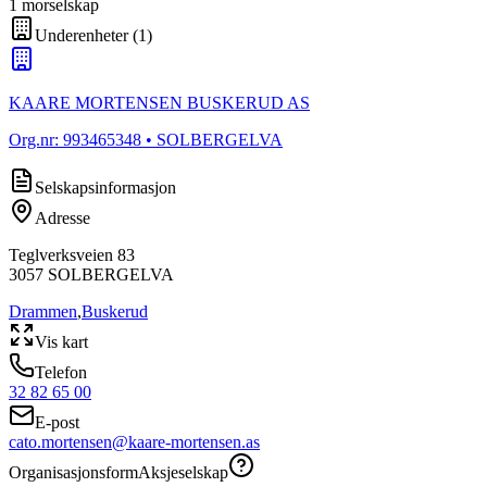
1
morselskap
Underenheter
(
1
)
KAARE MORTENSEN BUSKERUD AS
Org.nr:
993465348
• SOLBERGELVA
Selskapsinformasjon
Adresse
Teglverksveien 83
3057
SOLBERGELVA
Drammen
,
Buskerud
Vis kart
Telefon
32 82 65 00
E-post
cato.mortensen@kaare-mortensen.as
Organisasjonsform
Aksjeselskap