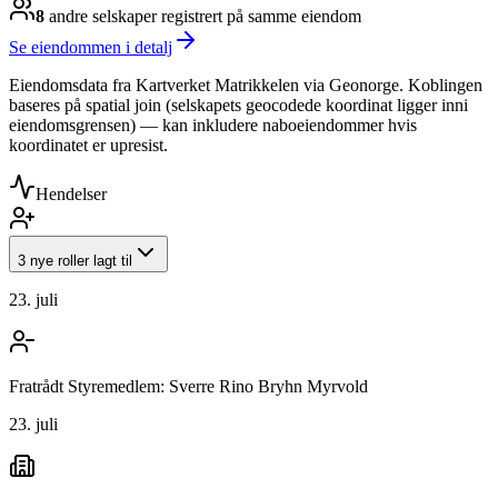
8
andre selskap
er
registrert på samme eiendom
Se eiendommen i detalj
Eiendomsdata fra Kartverket Matrikkelen via Geonorge. Koblingen
baseres på spatial join (selskapets geocodede koordinat ligger inni
eiendomsgrensen) — kan inkludere naboeiendommer hvis
koordinatet er upresist.
Hendelser
3 nye roller lagt til
23. juli
Fratrådt Styremedlem: Sverre Rino Bryhn Myrvold
23. juli