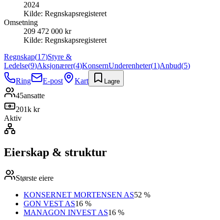
2024
Kilde:
Regnskapsregisteret
Omsetning
209 472 000 kr
Kilde:
Regnskapsregisteret
Regnskap
(
17
)
Styre &
Ledelse
(
9
)
Aksjonærer
(
4
)
Konsern
Underenheter
(
1
)
Anbud
(
5
)
Ring
E-post
Kart
Lagre
45
ansatte
201k kr
Aktiv
Eierskap & struktur
Største eiere
KONSERNET MORTENSEN AS
52 %
GON VEST AS
16 %
MANAGON INVEST AS
16 %