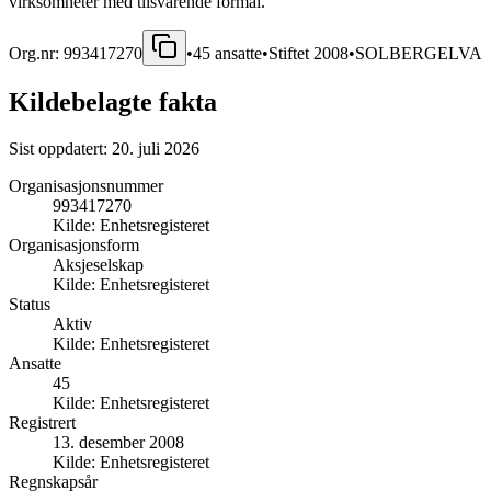
virksomheter med tilsvarende formål.
Org.nr:
993417270
•
45
ansatte
•
Stiftet
2008
•
SOLBERGELVA
Kildebelagte fakta
Sist oppdatert:
20. juli 2026
Organisasjonsnummer
993417270
Kilde:
Enhetsregisteret
Organisasjonsform
Aksjeselskap
Kilde:
Enhetsregisteret
Status
Aktiv
Kilde:
Enhetsregisteret
Ansatte
45
Kilde:
Enhetsregisteret
Registrert
13. desember 2008
Kilde:
Enhetsregisteret
Regnskapsår