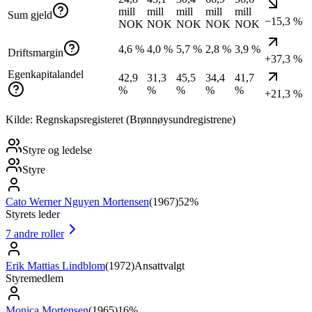
mill
mill
mill
mill
mill
Sum gjeld
−15,3 %
NOK
NOK
NOK
NOK
NOK
4,6 %
4,0 %
5,7 %
2,8 %
3,9 %
Driftsmargin
+37,3 %
Egenkapitalandel
42,9
31,3
45,5
34,4
41,7
%
%
%
%
%
+21,3 %
Kilde: Regnskapsregisteret (Brønnøysundregistrene)
Styre og ledelse
Styre
Cato Werner Nguyen Mortensen
(
1967
)
52%
Styrets leder
7
andre roller
Erik Mattias Lindblom
(
1972
)
Ansattvalgt
Styremedlem
Monica Mortensen
(
1965
)
16%