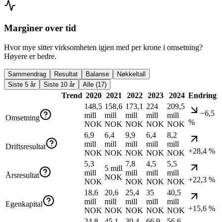
Marginer over tid
Hvor mye sitter virksomheten igjen med per krone i omsetning?
Høyere er bedre.
Sammendrag
Resultat
Balanse
Nøkkeltall
Siste 5 år
Siste 10 år
Alle (17)
Trend
2020
2021
2022
2023
2024
Endring
148,5
158,6
173,1
224
209,5
−6,5
mill
mill
mill
mill
mill
Omsetning
%
NOK
NOK
NOK
NOK
NOK
6,9
6,4
9,9
6,4
8,2
mill
mill
mill
mill
mill
Driftsresultat
+28,4 %
NOK
NOK
NOK
NOK
NOK
5,3
7,8
4,5
5,5
5 mill
mill
mill
mill
mill
Årsresultat
NOK
+22,3 %
NOK
NOK
NOK
NOK
18,6
20,6
25,4
35
40,5
mill
mill
mill
mill
mill
Egenkapital
+15,6 %
NOK
NOK
NOK
NOK
NOK
24,8
45,1
30,4
66,9
56,6