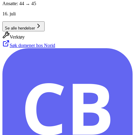
Ansatte: 44 → 45
16. juli
Se alle hendelser
Verktøy
Søk domener hos Norid
CB