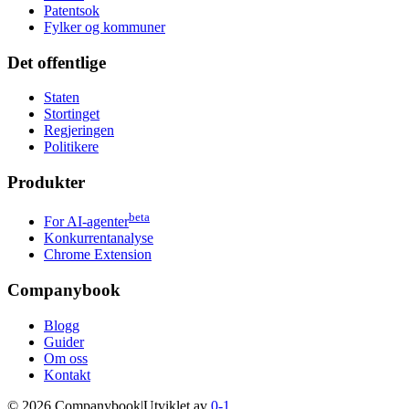
Patentsok
Fylker og kommuner
Det offentlige
Staten
Stortinget
Regjeringen
Politikere
Produkter
beta
For AI-agenter
Konkurrentanalyse
Chrome Extension
Companybook
Blogg
Guider
Om oss
Kontakt
©
2026
Companybook
|
Utviklet av
0-1