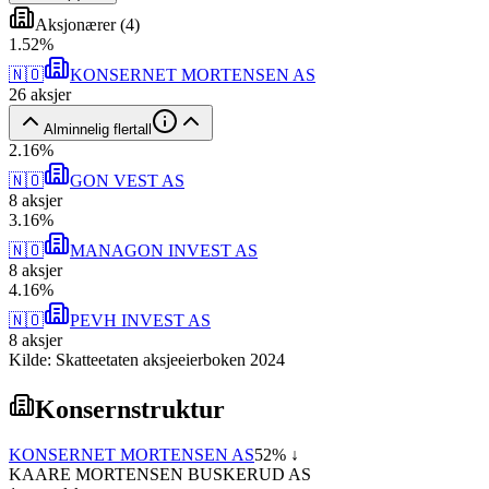
Aksjonærer
(
4
)
1
.
52
%
🇳🇴
KONSERNET MORTENSEN AS
26
aksjer
Alminnelig flertall
2
.
16
%
🇳🇴
GON VEST AS
8
aksjer
3
.
16
%
🇳🇴
MANAGON INVEST AS
8
aksjer
4
.
16
%
🇳🇴
PEVH INVEST AS
8
aksjer
Kilde: Skatteetaten aksjeeierboken 2024
Konsernstruktur
KONSERNET MORTENSEN AS
52
% ↓
KAARE MORTENSEN BUSKERUD AS