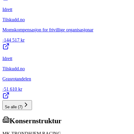
Idrett
Tilskudd.no
Momskompensasjon for frivillige organisasjonar
·
144 517 kr
Idrett
Tilskudd.no
Grasrotandelen
·
51 610 kr
Se alle
(
7
)
Konsernstruktur
MK TRONDHJEM RACING