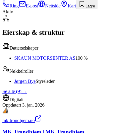
Ring
E-post
Nettside
Kart
Lagre
Aktiv
Eierskap & struktur
Datterselskaper
SKAUN MOTORSENTER AS
100 %
Nøkkelroller
Jørgen Bye
Styreleder
Se alle (9)
→
Digitalt
Oppdatert
3. jan. 2026
mk-trondhjem.no
MK Trondhjem | MK Trondhjem