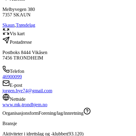
Melbyvegen 380
7357
SKAUN
Skaun
,
Trøndelag
Vis kart
Postadresse
Postboks 8444 Vikåsen
7456
TRONDHEIM
Telefon
46900099
E-post
jorgen.bye74@gmail.com
Nettside
www.mk-trondhjem.no
Organisasjonsform
Forening/lag/innretning
Bransje
Aktiviteter i idrettslag og -klubber
(
93.120
)