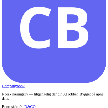
CB
Companybook
Norsk næringsliv — tilgjengelig der din AI jobber. Bygget på åpne
data.
Et prosjekt fra
D&CO