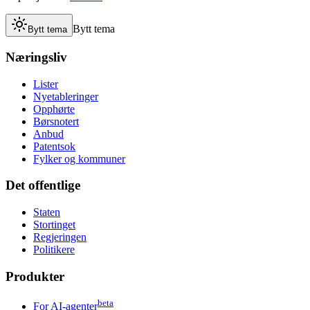
Bytt tema
Bytt tema
Næringsliv
Lister
Nyetableringer
Opphørte
Børsnotert
Anbud
Patentsok
Fylker og kommuner
Det offentlige
Staten
Stortinget
Regjeringen
Politikere
Produkter
beta
For AI-agenter