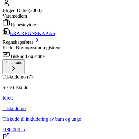
Jørgen Dahle
(
2000
)
Varamedlem
Tjenesteytere
ERA REGNSKAP AS
Regnskapsfører
Kilde: Brønnøysundregistrene
Tilskudd og støtte
7
tilskudd
Tilskudd.no
(
7
)
Siste tilskudd
Idrett
Tilskudd.no
Tilskudd til inkludering av barn og unge
·
180 000 kr