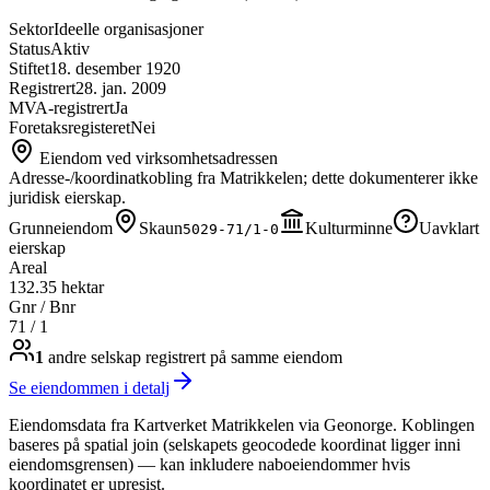
Sektor
Ideelle organisasjoner
Status
Aktiv
Stiftet
18. desember 1920
Registrert
28. jan. 2009
MVA-registrert
Ja
Foretaksregisteret
Nei
Eiendom ved virksomhetsadressen
Adresse-/koordinatkobling fra Matrikkelen; dette dokumenterer ikke
juridisk eierskap.
Grunneiendom
Skaun
Kulturminne
Uavklart
5029-71/1-0
eierskap
Areal
132.35 hektar
Gnr / Bnr
71
/
1
1
andre selskap
registrert på samme eiendom
Se eiendommen i detalj
Eiendomsdata fra Kartverket Matrikkelen via Geonorge. Koblingen
baseres på spatial join (selskapets geocodede koordinat ligger inni
eiendomsgrensen) — kan inkludere naboeiendommer hvis
koordinatet er upresist.