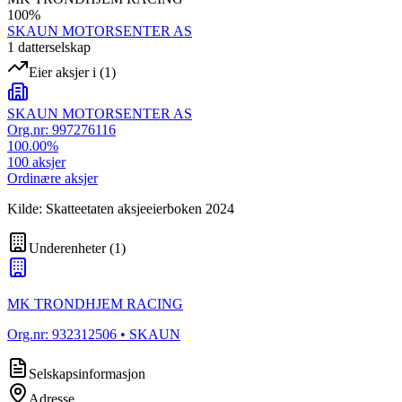
100
%
SKAUN MOTORSENTER AS
1
datterselskap
Eier aksjer i
(
1
)
SKAUN MOTORSENTER AS
Org.nr:
997276116
100.00
%
100
aksjer
Ordinære aksjer
Kilde: Skatteetaten aksjeeierboken 2024
Underenheter
(
1
)
MK TRONDHJEM RACING
Org.nr:
932312506
• SKAUN
Selskapsinformasjon
Adresse