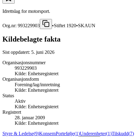
Idrettslag for motorsport.
Org.nr:
993229903
•
Stiftet
1920
•
SKAUN
Kildebelagte fakta
Sist oppdatert:
5. juni 2026
Organisasjonsnummer
993229903
Kilde:
Enhetsregisteret
Organisasjonsform
Forening/lag/innretning
Kilde:
Enhetsregisteret
Status
Aktiv
Kilde:
Enhetsregisteret
Registrert
28. januar 2009
Kilde:
Enhetsregisteret
Styre & Ledelse
(
9
)
Konsern
Portefølje
(
1
)
Underenheter
(
1
)
Tilskudd
(
7
)