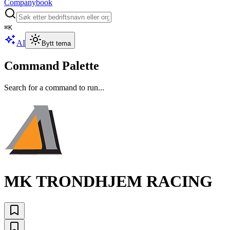
Companybook
⌘
K
AI
Bytt tema
Command Palette
Search for a command to run...
MK TRONDHJEM RACING