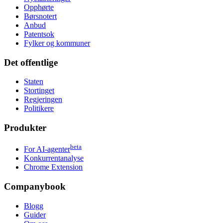
Opphørte
Børsnotert
Anbud
Patentsok
Fylker og kommuner
Det offentlige
Staten
Stortinget
Regjeringen
Politikere
Produkter
beta
For AI-agenter
Konkurrentanalyse
Chrome Extension
Companybook
Blogg
Guider