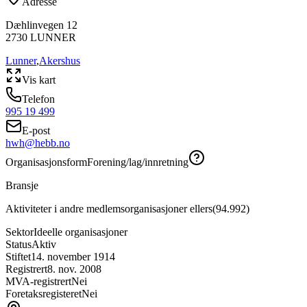
Adresse
Dæhlinvegen 12
2730
LUNNER
Lunner
,
Akershus
Vis kart
Telefon
995 19 499
E-post
hwh@hebb.no
Organisasjonsform
Forening/lag/innretning
Bransje
Aktiviteter i andre medlemsorganisasjoner ellers
(
94.992
)
Sektor
Ideelle organisasjoner
Status
Aktiv
Stiftet
14. november 1914
Registrert
8. nov. 2008
MVA-registrert
Nei
Foretaksregisteret
Nei