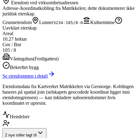
Eiendom ved virksomhetsadressen
Adresse-/koordinatkobling fra Matrikkelen; dette dokumenterer ikke
juridisk eierskap.
Grunneiendom
Lunner
Kulturminne
3234-105/8-0
Uavklart eierskap
Areal
10.27 hektar
Gnr / Bnr
105
/
8
Våningshus
(
Ferdigattest
)
Bekreftet bygg
Se eiendommen i detalj
Eiendomsdata fra Kartverket Matrikkelen via Geonorge. Koblingen
baseres på spatial join (selskapets geocodede koordinat ligger inni
eiendomsgrensen) — kan inkludere naboeiendommer hvis
koordinatet er upresist.
Hendelser
2 nye roller lagt til