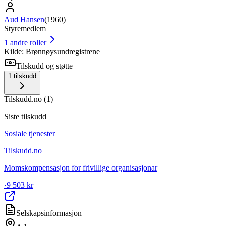
Aud Hansen
(
1960
)
Styremedlem
1
andre roller
Kilde: Brønnøysundregistrene
Tilskudd og støtte
1
tilskudd
Tilskudd.no
(
1
)
Siste tilskudd
Sosiale tjenester
Tilskudd.no
Momskompensasjon for frivillige organisasjonar
·
9 503 kr
Selskapsinformasjon