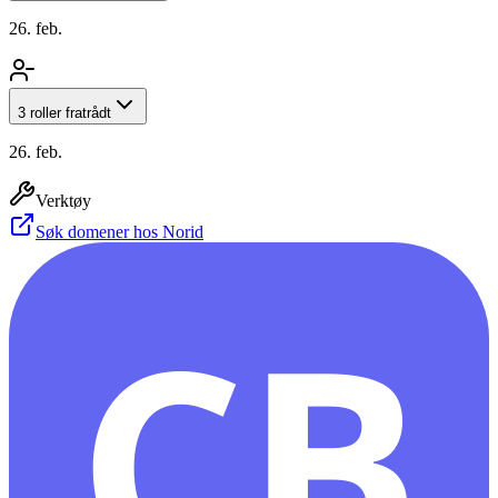
26. feb.
3 roller fratrådt
26. feb.
Verktøy
Søk domener hos Norid
CB