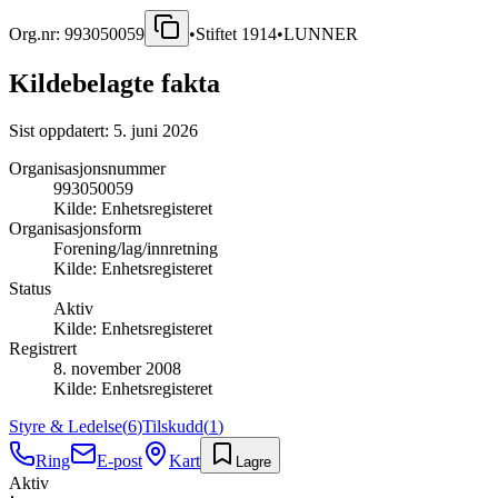
Org.nr:
993050059
•
Stiftet
1914
•
LUNNER
Kildebelagte fakta
Sist oppdatert:
5. juni 2026
Organisasjonsnummer
993050059
Kilde:
Enhetsregisteret
Organisasjonsform
Forening/lag/innretning
Kilde:
Enhetsregisteret
Status
Aktiv
Kilde:
Enhetsregisteret
Registrert
8. november 2008
Kilde:
Enhetsregisteret
Styre & Ledelse
(
6
)
Tilskudd
(
1
)
Ring
E-post
Kart
Lagre
Aktiv