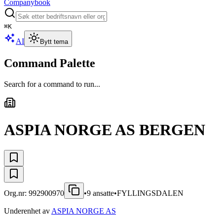
Companybook
⌘
K
AI
Bytt tema
Command Palette
Search for a command to run...
ASPIA NORGE AS BERGEN
Org.nr:
992900970
•
9
ansatte
•
FYLLINGSDALEN
Underenhet av
ASPIA NORGE AS