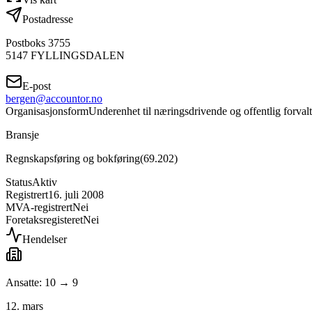
Postadresse
Postboks 3755
5147
FYLLINGSDALEN
E-post
bergen@accountor.no
Organisasjonsform
Underenhet til næringsdrivende og offentlig forval
Bransje
Regnskapsføring og bokføring
(
69.202
)
Status
Aktiv
Registrert
16. juli 2008
MVA-registrert
Nei
Foretaksregisteret
Nei
Hendelser
Ansatte: 10 → 9
12. mars