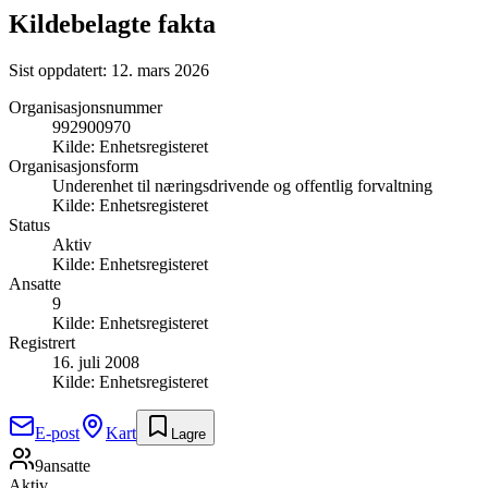
Kildebelagte fakta
Sist oppdatert:
12. mars 2026
Organisasjonsnummer
992900970
Kilde:
Enhetsregisteret
Organisasjonsform
Underenhet til næringsdrivende og offentlig forvaltning
Kilde:
Enhetsregisteret
Status
Aktiv
Kilde:
Enhetsregisteret
Ansatte
9
Kilde:
Enhetsregisteret
Registrert
16. juli 2008
Kilde:
Enhetsregisteret
E-post
Kart
Lagre
9
ansatte
Aktiv