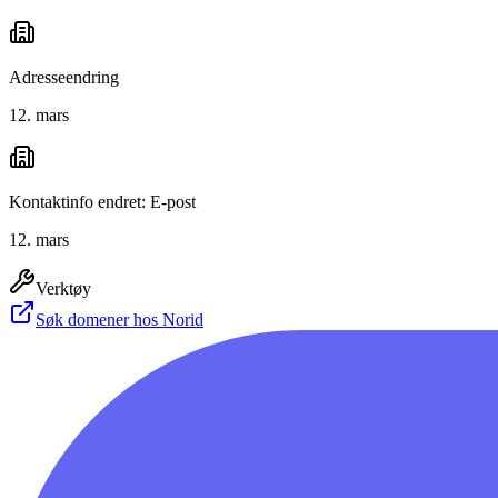
Adresseendring
12. mars
Kontaktinfo endret: E-post
12. mars
Verktøy
Søk domener hos Norid