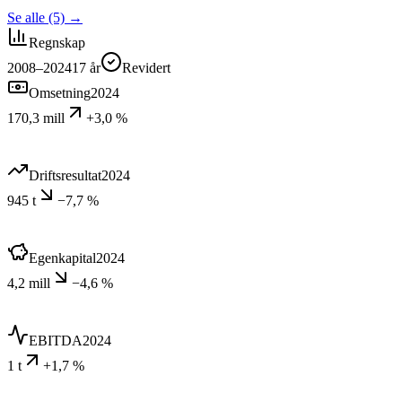
Se alle (5)
→
Regnskap
2008–2024
17
år
Revidert
Omsetning
2024
170,3 mill
+3,0 %
Driftsresultat
2024
945 t
−7,7 %
Egenkapital
2024
4,2 mill
−4,6 %
EBITDA
2024
1 t
+1,7 %