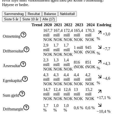
Hvor mye sitter virksomheten igjen med per krone i omsetning?
Høyere er bedre.
Sammendrag
Resultat
Balanse
Nøkkeltall
Siste 5 år
Siste 10 år
Alle (17)
Trend
2020
2021
2022
2023
2024
Endring
167,7
167,4
172,4
165,4
170,3
+3,0
mill
mill
mill
mill
mill
Omsetning
%
NOK
NOK
NOK
NOK
NOK
2,9
1,7
1,7
1 mill
945
−7,7
mill
mill
mill
Driftsresultat
NOK
tNOK
%
NOK
NOK
NOK
2,3
1,3
1,4
816
851
+4,3
mill
mill
mill
Årsresultat
tNOK
tNOK
%
NOK
NOK
NOK
4,3
4,3
4,4
4,4
4,2
−4,6
mill
mill
mill
mill
mill
Egenkapital
%
NOK
NOK
NOK
NOK
NOK
14,7
12,4
12,6
13
15,2
mill
mill
mill
mill
mill
Sum gjeld
+17,1 %
NOK
NOK
NOK
NOK
NOK
1,7
1,0
1,0
0,6 %
0,6 %
Driftsmargin
%
%
%
−10,4 %