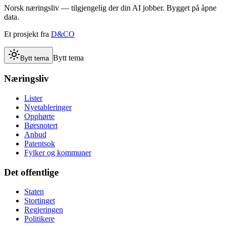
Norsk næringsliv — tilgjengelig der din AI jobber. Bygget på åpne
data.
Et prosjekt fra
D&CO
Bytt tema
Bytt tema
Næringsliv
Lister
Nyetableringer
Opphørte
Børsnotert
Anbud
Patentsok
Fylker og kommuner
Det offentlige
Staten
Stortinget
Regjeringen
Politikere