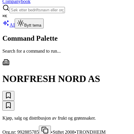
Companybook
⌘
K
AI
Bytt tema
Command Palette
Search for a command to run...
NORFRESH NORD AS
Kjøp, salg og distribusjon av frukt og grønnsaker.
Org.nr:
992885785
•
Stiftet
2008
•
TRONDHEIM