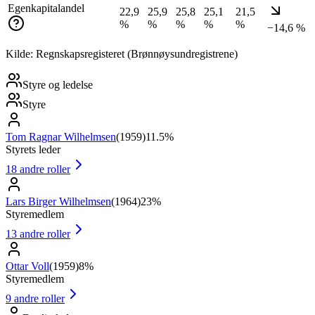
Egenkapitalandel
22,9
25,9
25,8
25,1
21,5
%
%
%
%
%
−14,6 %
Kilde: Regnskapsregisteret (Brønnøysundregistrene)
Styre og ledelse
Styre
Tom Ragnar Wilhelmsen
(
1959
)
11.5%
Styrets leder
18
andre roller
Lars Birger Wilhelmsen
(
1964
)
23%
Styremedlem
13
andre roller
Ottar Voll
(
1959
)
8%
Styremedlem
9
andre roller