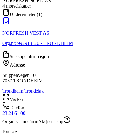
NORFRESH NORD AS
4
morselskap
er
Underenheter
(
1
)
NORFRESH VEST AS
Org.nr:
992913126
• TRONDHEIM
Selskapsinformasjon
Adresse
Sluppenvegen 10
7037
TRONDHEIM
Trondheim
,
Trøndelag
Vis kart
Telefon
23 24 61 00
Organisasjonsform
Aksjeselskap
Bransje