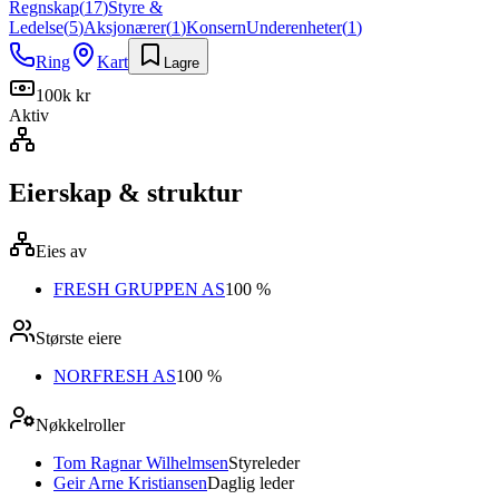
Regnskap
(
17
)
Styre &
Ledelse
(
5
)
Aksjonærer
(
1
)
Konsern
Underenheter
(
1
)
Ring
Kart
Lagre
100k kr
Aktiv
Eierskap & struktur
Eies av
FRESH GRUPPEN AS
100 %
Største eiere
NORFRESH AS
100 %
Nøkkelroller
Tom Ragnar Wilhelmsen
Styreleder
Geir Arne Kristiansen
Daglig leder