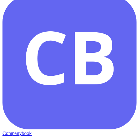
CB
Companybook