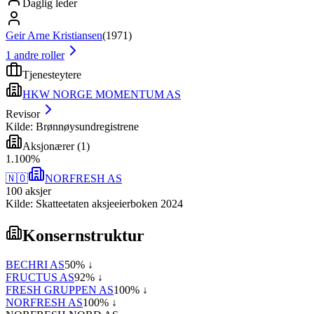
Daglig leder
Geir Arne Kristiansen
(
1971
)
1
andre roller
Tjenesteytere
HKW NORGE MOMENTUM AS
Revisor
Kilde: Brønnøysundregistrene
Aksjonærer
(
1
)
1
.
100
%
🇳🇴
NORFRESH AS
100
aksjer
Kilde: Skatteetaten aksjeeierboken 2024
Konsernstruktur
BECHRI AS
50
% ↓
FRUCTUS AS
92
% ↓
FRESH GRUPPEN AS
100
% ↓
NORFRESH AS
100
% ↓