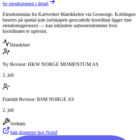
Se eiendommen i detalj
Eiendomsdata fra Kartverket Matrikkelen via Geonorge. Koblingen
baseres på spatial join (selskapets geocodede koordinat ligger inni
eiendomsgrensen) — kan inkludere naboeiendommer hvis
koordinatet er upresist.
Hendelser
Ny Revisor: HKW NORGE MOMENTUM AS
2. juli
Fratrådt Revisor: RSM NORGE AS
2. juli
Verktøy
Søk domener hos Norid