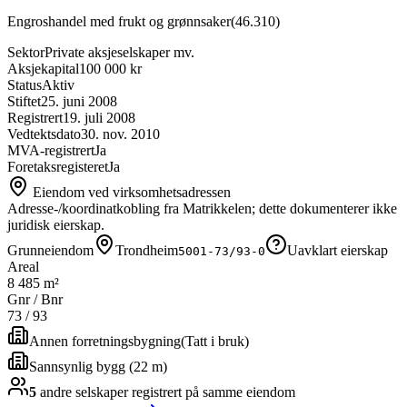
Engroshandel med frukt og grønnsaker
(
46.310
)
Sektor
Private aksjeselskaper mv.
Aksjekapital
100 000 kr
Status
Aktiv
Stiftet
25. juni 2008
Registrert
19. juli 2008
Vedtektsdato
30. nov. 2010
MVA-registrert
Ja
Foretaksregisteret
Ja
Eiendom ved virksomhetsadressen
Adresse-/koordinatkobling fra Matrikkelen; dette dokumenterer ikke
juridisk eierskap.
Grunneiendom
Trondheim
Uavklart eierskap
5001-73/93-0
Areal
8 485 m²
Gnr / Bnr
73
/
93
Annen forretningsbygning
(
Tatt i bruk
)
Sannsynlig bygg (22 m)
5
andre selskap
er
registrert på samme eiendom