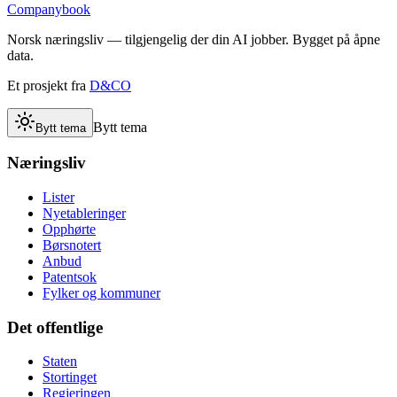
Companybook
Norsk næringsliv — tilgjengelig der din AI jobber. Bygget på åpne
data.
Et prosjekt fra
D&CO
Bytt tema
Bytt tema
Næringsliv
Lister
Nyetableringer
Opphørte
Børsnotert
Anbud
Patentsok
Fylker og kommuner
Det offentlige
Staten
Stortinget
Regjeringen