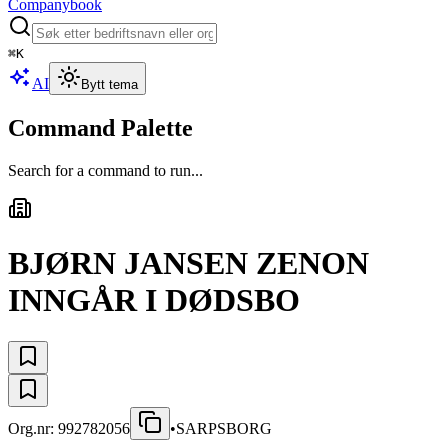
Companybook
⌘
K
AI
Bytt tema
Command Palette
Search for a command to run...
BJØRN JANSEN ZENON
INNGÅR I DØDSBO
Org.nr:
992782056
•
SARPSBORG