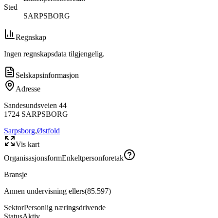
Sted
SARPSBORG
Regnskap
Ingen regnskapsdata tilgjengelig.
Selskapsinformasjon
Adresse
Sandesundsveien 44
1724
SARPSBORG
Sarpsborg
,
Østfold
Vis kart
Organisasjonsform
Enkeltpersonforetak
Bransje
Annen undervisning ellers
(
85.597
)
Sektor
Personlig næringsdrivende
Status
Aktiv