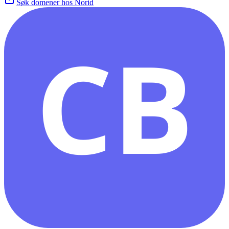
Søk domener hos Norid
CB