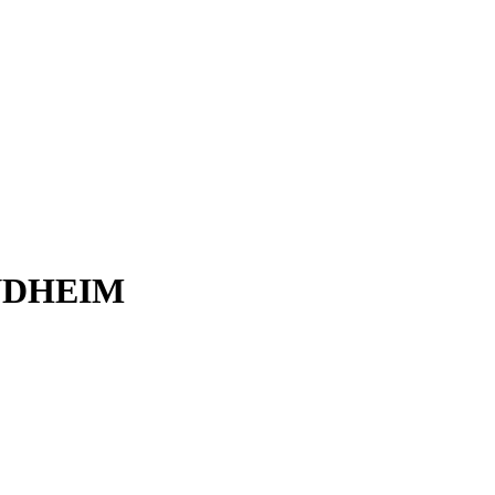
NDHEIM