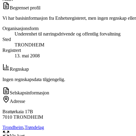
Begrenset profil
Vi har basisinformasjon fra Enhetsregisteret, men ingen regnskap eller
Organisasjonsform
Underenhet til næringsdrivende og offentlig forvaltning
Sted
TRONDHEIM
Registrert
13. mai 2008
Regnskap
Ingen regnskapsdata tilgjengelig.
Selskapsinformasjon
Adresse
Brattørkaia 17B
7010
TRONDHEIM
Trondheim
,
Trøndelag
Vis kart