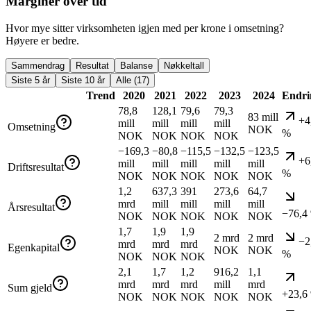
Marginer over tid
Hvor mye sitter virksomheten igjen med per krone i omsetning?
Høyere er bedre.
Sammendrag
Resultat
Balanse
Nøkkeltall
Siste 5 år
Siste 10 år
Alle (17)
Trend
2020
2021
2022
2023
2024
Endri
78,8
128,1
79,6
79,3
83 mill
+4
mill
mill
mill
mill
Omsetning
NOK
%
NOK
NOK
NOK
NOK
−169,3
−80,8
−115,5
−132,5
−123,5
+6
mill
mill
mill
mill
mill
Driftsresultat
%
NOK
NOK
NOK
NOK
NOK
1,2
637,3
391
273,6
64,7
mrd
mill
mill
mill
mill
Årsresultat
−76,4
NOK
NOK
NOK
NOK
NOK
1,7
1,9
1,9
2 mrd
2 mrd
−2
mrd
mrd
mrd
Egenkapital
NOK
NOK
%
NOK
NOK
NOK
2,1
1,7
1,2
916,2
1,1
mrd
mrd
mrd
mill
mrd
Sum gjeld
+23,6
NOK
NOK
NOK
NOK
NOK