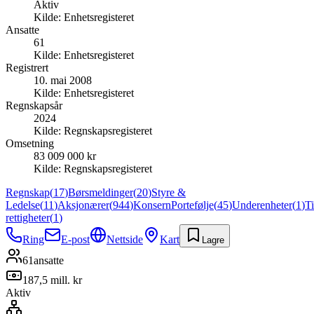
Aktiv
Kilde:
Enhetsregisteret
Ansatte
61
Kilde:
Enhetsregisteret
Registrert
10. mai 2008
Kilde:
Enhetsregisteret
Regnskapsår
2024
Kilde:
Regnskapsregisteret
Omsetning
83 009 000 kr
Kilde:
Regnskapsregisteret
Regnskap
(
17
)
Børsmeldinger
(
20
)
Styre &
Ledelse
(
11
)
Aksjonærer
(
944
)
Konsern
Portefølje
(
45
)
Underenheter
(
1
)
T
rettigheter
(
1
)
Ring
E-post
Nettside
Kart
Lagre
61
ansatte
187,5 mill. kr
Aktiv