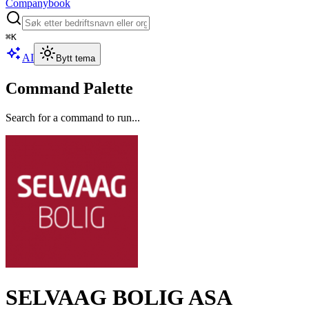
Companybook
⌘
K
AI
Bytt tema
Command Palette
Search for a command to run...
SELVAAG BOLIG ASA