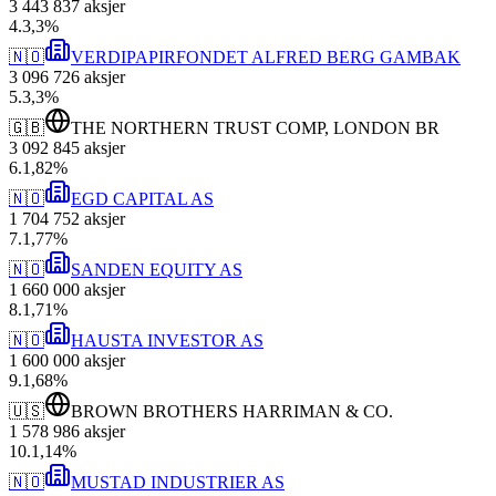
3 443 837
aksjer
4
.
3,3
%
🇳🇴
VERDIPAPIRFONDET ALFRED BERG GAMBAK
3 096 726
aksjer
5
.
3,3
%
🇬🇧
THE NORTHERN TRUST COMP, LONDON BR
3 092 845
aksjer
6
.
1,82
%
🇳🇴
EGD CAPITAL AS
1 704 752
aksjer
7
.
1,77
%
🇳🇴
SANDEN EQUITY AS
1 660 000
aksjer
8
.
1,71
%
🇳🇴
HAUSTA INVESTOR AS
1 600 000
aksjer
9
.
1,68
%
🇺🇸
BROWN BROTHERS HARRIMAN & CO.
1 578 986
aksjer
10
.
1,14
%
🇳🇴
MUSTAD INDUSTRIER AS