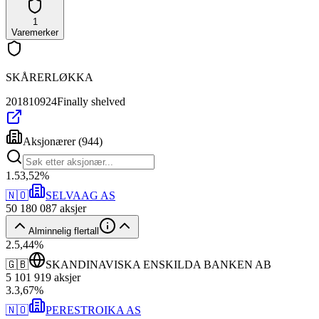
1
Varemerker
SKÅRERLØKKA
201810924
Finally shelved
Aksjonærer
(
944
)
1
.
53,52
%
🇳🇴
SELVAAG AS
50 180 087
aksjer
Alminnelig flertall
2
.
5,44
%
🇬🇧
SKANDINAVISKA ENSKILDA BANKEN AB
5 101 919
aksjer
3
.
3,67
%
🇳🇴
PERESTROIKA AS