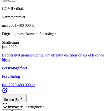
Tilskudd
COVID-tiltak
Varmesentraler
mai 2021
·
480 000 kr
Digitalt tjenestekonsept for boliger
Skattefunn
jan. 2020
Beboerstyrt grensesnitt mellom effektiv distribusjon og et levende
hjem
Forskningsrådet
Forvaltning
jan. 2020
·
480 000 kr
Se alle
(
8
)
Immaterielle rettigheter