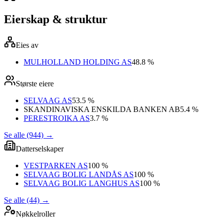
Eierskap & struktur
Eies av
MULHOLLAND HOLDING AS
48.8 %
Største eiere
SELVAAG AS
53.5 %
SKANDINAVISKA ENSKILDA BANKEN AB
5.4 %
PERESTROIKA AS
3.7 %
Se alle (944)
→
Datterselskaper
VESTPARKEN AS
100 %
SELVAAG BOLIG LANDÅS AS
100 %
SELVAAG BOLIG LANGHUS AS
100 %
Se alle (44)
→
Nøkkelroller