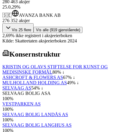
280 463
aksjer
25
.
0,29
%
🇸🇪
AVANZA BANK AB
276 352
aksjer
Vis
25
flere
Vis alle (
919
gjenstående)
2,69
%
ikke registrert i aksjeeierboken
Kilde: Skatteetaten aksjeeierboken 2024
Konsernstruktur
KRISTIN OG OLAVS STIFTELSE FOR KUNST OG
MEDISINSKE FORMÅL
80
% ↓
ASHCROFT & FLOWERS AS
67
% ↓
MULHOLLAND HOLDING AS
49
% ↓
SELVAAG AS
54
% ↓
SELVAAG BOLIG ASA
100
%
VESTPARKEN AS
100
%
SELVAAG BOLIG LANDÅS AS
100
%
SELVAAG BOLIG LANGHUS AS
100
%