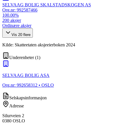
SELVAAG BOLIG SKALSTADSKOGEN AS
Org.nr:
992587466
100.00
%
200
aksjer
Ordinære aksjer
Vis
20
flere
Kilde: Skatteetaten aksjeeierboken 2024
Underenheter
(
1
)
SELVAAG BOLIG ASA
Org.nr:
992658312
• OSLO
Selskapsinformasjon
Adresse
Silurveien 2
0380
OSLO