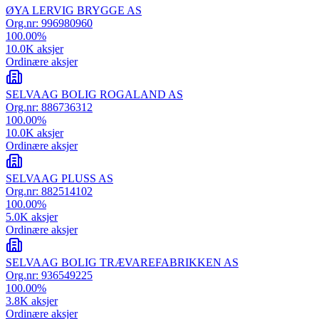
ØYA LERVIG BRYGGE AS
Org.nr:
996980960
100.00
%
10.0K
aksjer
Ordinære aksjer
SELVAAG BOLIG ROGALAND AS
Org.nr:
886736312
100.00
%
10.0K
aksjer
Ordinære aksjer
SELVAAG PLUSS AS
Org.nr:
882514102
100.00
%
5.0K
aksjer
Ordinære aksjer
SELVAAG BOLIG TRÆVAREFABRIKKEN AS
Org.nr:
936549225
100.00
%
3.8K
aksjer
Ordinære aksjer