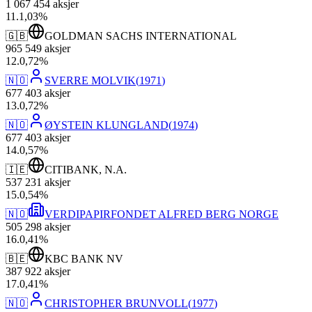
1 067 454
aksjer
11
.
1,03
%
🇬🇧
GOLDMAN SACHS INTERNATIONAL
965 549
aksjer
12
.
0,72
%
🇳🇴
SVERRE MOLVIK
(
1971
)
677 403
aksjer
13
.
0,72
%
🇳🇴
ØYSTEIN KLUNGLAND
(
1974
)
677 403
aksjer
14
.
0,57
%
🇮🇪
CITIBANK, N.A.
537 231
aksjer
15
.
0,54
%
🇳🇴
VERDIPAPIRFONDET ALFRED BERG NORGE
505 298
aksjer
16
.
0,41
%
🇧🇪
KBC BANK NV
387 922
aksjer
17
.
0,41
%
🇳🇴
CHRISTOPHER BRUNVOLL
(
1977
)