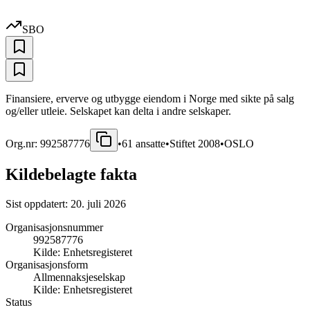
SBO
Finansiere, erverve og utbygge eiendom i Norge med sikte på salg
og/eller utleie. Selskapet kan delta i andre selskaper.
Org.nr:
992587776
•
61
ansatte
•
Stiftet
2008
•
OSLO
Kildebelagte fakta
Sist oppdatert:
20. juli 2026
Organisasjonsnummer
992587776
Kilde:
Enhetsregisteret
Organisasjonsform
Allmennaksjeselskap
Kilde:
Enhetsregisteret
Status