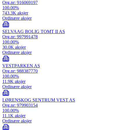
Org.nr:
916069197
100.00
%
743.3K
aksjer
Ordinære aksjer
SELVAAG BOLIG TOMT II AS
Org.nr:
997991478
100.00
%
30.0K
aksjer
Ordinære aksjer
VESTPARKEN AS
Org.nr:
988387770
100.00
%
11.9K
aksjer
Ordinære aksjer
LØRENSKOG SENTRUM VEST AS
Org.nr:
979903154
100.00
%
11.1K
aksjer
Ordinære aksjer