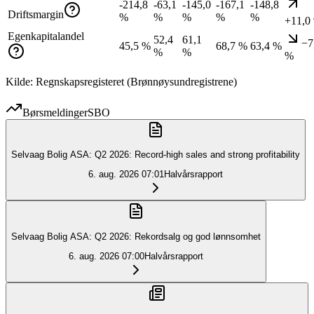
-214,8
-63,1
-145,0
-167,1
-148,8
Driftsmargin
%
%
%
%
%
+11,0
Egenkapitalandel
52,4
61,1
−7
45,5 %
68,7 %
63,4 %
%
%
%
Kilde: Regnskapsregisteret (Brønnøysundregistrene)
Børsmeldinger
SBO
Selvaag Bolig ASA: Q2 2026: Record-high sales and strong profitability
6. aug. 2026
07:01
Halvårsrapport
Selvaag Bolig ASA: Q2 2026: Rekordsalg og god lønnsomhet
6. aug. 2026
07:00
Halvårsrapport