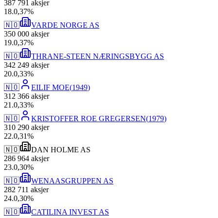
387 791
aksjer
18
.
0,37
%
🇳🇴
VARDE NORGE AS
350 000
aksjer
19
.
0,37
%
🇳🇴
THRANE-STEEN NÆRINGSBYGG AS
342 249
aksjer
20
.
0,33
%
🇳🇴
EILIF MOE
(
1949
)
312 366
aksjer
21
.
0,33
%
🇳🇴
KRISTOFFER ROE GREGERSEN
(
1979
)
310 290
aksjer
22
.
0,31
%
🇳🇴
DAN HOLME AS
286 964
aksjer
23
.
0,30
%
🇳🇴
WENAASGRUPPEN AS
282 711
aksjer
24
.
0,30
%
🇳🇴
CATILINA INVEST AS