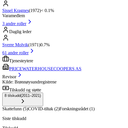
Sissel Kragnes
(
1972
)
< 0.1%
Varamedlem
3
andre roller
Daglig leder
Sverre Molvik
(
1971
)
0.7%
61
andre roller
Tjenesteytere
PRICEWATERHOUSECOOPERS AS
Revisor
Kilde: Brønnøysundregistrene
Tilskudd og støtte
8
tilskudd
(
2011–2021
)
Skattefunn
(
5
)
COVID-tiltak
(
2
)
Forskningsrådet
(
1
)
Siste tilskudd