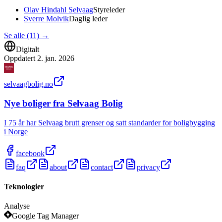
Olav Hindahl Selvaag
Styreleder
Sverre Molvik
Daglig leder
Se alle (11)
→
Digitalt
Oppdatert
2. jan. 2026
selvaagbolig.no
Nye boliger fra Selvaag Bolig
I 75 år har Selvaag brutt grenser og satt standarder for boligbygging
i Norge
facebook
faq
about
contact
privacy
Teknologier
Analyse
Google Tag Manager