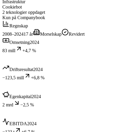
Infrastruktur
Cookiebot
2
teknologier
oppdaget
Kun på Companybook
Regnskap
2008–2024
17
år
Morselskap
Revidert
Omsetning
2024
83 mill
+4,7 %
Driftsresultat
2024
−123,5 mill
+6,8 %
Egenkapital
2024
2 mrd
−2,5 %
EBITDA
2024
−123 t
+6,7 %