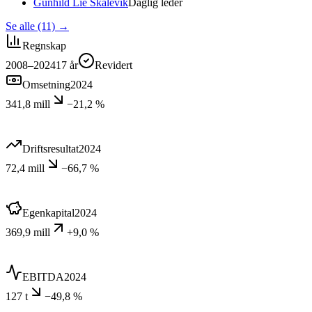
Gunhild Lie Skålevik
Daglig leder
Se alle (11)
→
Regnskap
2008–2024
17
år
Revidert
Omsetning
2024
341,8 mill
−21,2 %
Driftsresultat
2024
72,4 mill
−66,7 %
Egenkapital
2024
369,9 mill
+9,0 %
EBITDA
2024
127 t
−49,8 %