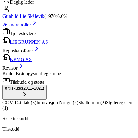
Daglig leder
Gunhild Lie Skålevik
(
1970
)
6.6%
26
andre roller
Tjenesteytere
LIEGRUPPEN AS
Regnskapsfører
KPMG AS
Revisor
Kilde: Brønnøysundregistrene
Tilskudd og støtte
8
tilskudd
(
2011–2021
)
COVID-tiltak
(
3
)
Innovasjon Norge
(
2
)
Skattefunn
(
2
)
Støtteregisteret
(
1
)
Siste tilskudd
Tilskudd