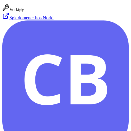
Verktøy
Søk domener hos Norid
CB