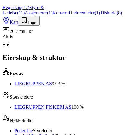
Regnskap
(
17
)
Styre &
Ledelse
(
11
)
Aksjonærer
(
1
)
Konsern
Underenheter
(
1
)
Tilskudd
(
8
)
Kart
Lagre
26,7 mill. kr
Aktiv
Eierskap & struktur
Eies av
LIEGRUPPEN AS
97.3 %
Største eiere
LIEGRUPPEN FISKERI AS
100 %
Nøkkelroller
Peder Lie
Styreleder