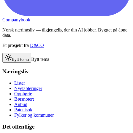
Companybook
Norsk næringsliv — tilgjengelig der din AI jobber. Bygget på åpne
data.
Et prosjekt fra
D&CO
Bytt tema
Bytt tema
Næringsliv
Lister
Nyetableringer
Opphørte
Børsnotert
Anbud
Patentsok
Fylker og kommuner
Det offentlige