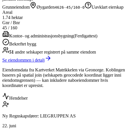
Grunneiendom
Øygarden
Uavklart eierskap
4626-45/160-0
Areal
1.74 hektar
Gnr / Bnr
45
/
160
Kontor- og administrasjonsbygning
(
Ferdigattest
)
Bekreftet bygg
51
andre selskap
er
registrert på samme eiendom
Se eiendommen i detalj
Eiendomsdata fra Kartverket Matrikkelen via Geonorge. Koblingen
baseres på spatial join (selskapets geocodede koordinat ligger inni
eiendomsgrensen) — kan inkludere naboeiendommer hvis
koordinatet er upresist.
Hendelser
Ny Regnskapsfører: LIEGRUPPEN AS
22. juni