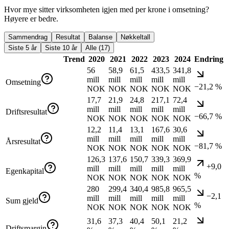
Hvor mye sitter virksomheten igjen med per krone i omsetning?
Høyere er bedre.
Sammendrag
Resultat
Balanse
Nøkkeltall
Siste 5 år
Siste 10 år
Alle (17)
Trend
2020
2021
2022
2023
2024
Endring
56
58,9
61,5
433,5
341,8
mill
mill
mill
mill
mill
Omsetning
−21,2 %
NOK
NOK
NOK
NOK
NOK
17,7
21,9
24,8
217,1
72,4
mill
mill
mill
mill
mill
Driftsresultat
−66,7 %
NOK
NOK
NOK
NOK
NOK
12,2
11,4
13,1
167,6
30,6
mill
mill
mill
mill
mill
Årsresultat
−81,7 %
NOK
NOK
NOK
NOK
NOK
126,3
137,6
150,7
339,3
369,9
+9,0
mill
mill
mill
mill
mill
Egenkapital
%
NOK
NOK
NOK
NOK
NOK
280
299,4
340,4
985,8
965,5
−2,1
mill
mill
mill
mill
mill
Sum gjeld
%
NOK
NOK
NOK
NOK
NOK
31,6
37,3
40,4
50,1
21,2
Driftsmargin