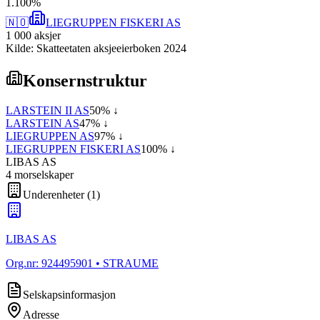
1
.
100
%
🇳🇴
LIEGRUPPEN FISKERI AS
1 000
aksjer
Kilde: Skatteetaten aksjeeierboken 2024
Konsernstruktur
LARSTEIN II AS
50
% ↓
LARSTEIN AS
47
% ↓
LIEGRUPPEN AS
97
% ↓
LIEGRUPPEN FISKERI AS
100
% ↓
LIBAS AS
4
morselskap
er
Underenheter
(
1
)
LIBAS AS
Org.nr:
924495901
• STRAUME
Selskapsinformasjon
Adresse