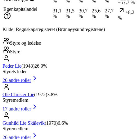
%
%
%
%
%
−57,7 %
Egenkapitalandel
31,1
31,5
30,7
25,6
27,7
+8,2
%
%
%
%
%
%
Kilde: Regnskapsregisteret (Brønnøysundregistrene)
Styre og ledelse
Styre
Peder Lie
(
1948
)
26.9%
Styrets leder
26
andre roller
Ole Christer Lie
(
1972
)
3.8%
Styremedlem
17
andre roller
Gunhild Lie Skålevik
(
1970
)
6.6%
Styremedlem
26
andre roller