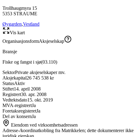
Trollhaugmyra 15
5353
STRAUME
Øygarden
,
Vestland
Vis kart
Organisasjonsform
Aksjeselskap
Bransje
Fiske og fangst i sjø
(
03.110
)
Sektor
Private aksjeselskaper mv.
Aksjekapital
26 745 538 kr
Status
Aktiv
Stiftet
14. april 2008
Registrert
30. apr. 2008
Vedtektsdato
15. okt. 2019
MVA-registrert
Ja
Foretaksregisteret
Ja
Del av konsern
Ja
Eiendom ved virksomhetsadressen
Adresse-/koordinatkobling fra Matrikkelen; dette dokumenterer ikke
juridisk eierskap.