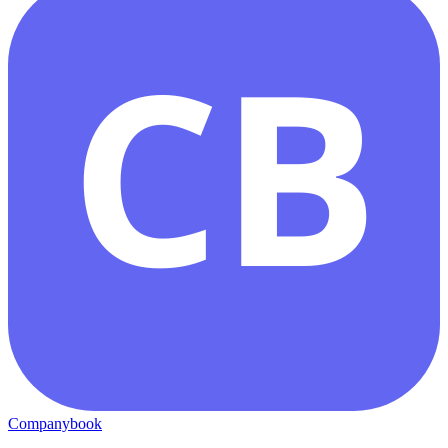
CB
Companybook