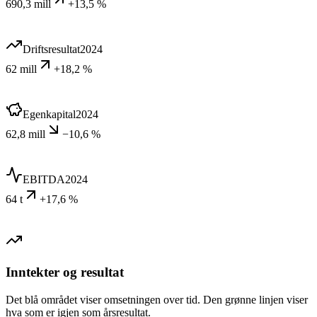
690,3 mill
+13,5 %
Driftsresultat
2024
62 mill
+18,2 %
Egenkapital
2024
62,8 mill
−10,6 %
EBITDA
2024
64 t
+17,6 %
Inntekter og resultat
Det blå området viser omsetningen over tid. Den grønne linjen viser
hva som er igjen som årsresultat.