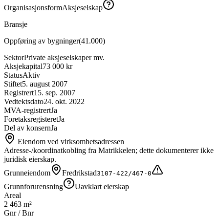
Organisasjonsform
Aksjeselskap
Bransje
Oppføring av bygninger
(
41.000
)
Sektor
Private aksjeselskaper mv.
Aksjekapital
73 000 kr
Status
Aktiv
Stiftet
5. august 2007
Registrert
15. sep. 2007
Vedtektsdato
24. okt. 2022
MVA-registrert
Ja
Foretaksregisteret
Ja
Del av konsern
Ja
Eiendom ved virksomhetsadressen
Adresse-/koordinatkobling fra Matrikkelen; dette dokumenterer ikke
juridisk eierskap.
Grunneiendom
Fredrikstad
3107-422/467-0
Grunnforurensning
Uavklart eierskap
Areal
2 463 m²
Gnr / Bnr