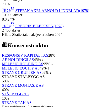
7
.
1
%
🇳🇴
STEFAN AXEL ARNOLD LINDBLAD
(
1978
)
10 000
aksjer
8
.
0,24
%
🇳🇴
FREDRIK EILERTSEN
(
1978
)
2 400
aksjer
Kilde: Skatteetaten aksjeeierboken 2024
Konsernstruktur
RESPONSIV KAPITAL I AS
28
% ↓
AE HOLDINGS AS
45
% ↓
MELESIO HOLDING AS
95
% ↓
MELESIO EQUITY AS
49
% ↓
STRAYE GRUPPEN AS
92
% ↓
STRAYE STÅLBYGG AS
50
%
STRAYE MONTASJE AS
40
%
STÅLBYGG AS
10
%
STRAYE TAK AS
5
morselskap
er
·
3
datterselskap
er