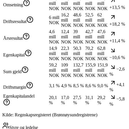
mill
mill
mill
mill
mill
Omsetning
+13,5 %
NOK
NOK
NOK
NOK
NOK
16,2
48,6
52,5
62
6 mill
mill
mill
mill
mill
Driftsresultat
NOK
+18,2 %
NOK
NOK
NOK
NOK
4,6
12,4
39
42,7
47,6
mill
mill
mill
mill
mill
Årsresultat
+11,4 %
NOK
NOK
NOK
NOK
NOK
14,9
22,3
50,3
70,2
62,8
mill
mill
mill
mill
mill
Egenkapital
−10,6 %
NOK
NOK
NOK
NOK
NOK
59,2
109
132,7
155,9
151,9
−2,6
mill
mill
mill
mill
mill
Sum gjeld
%
NOK
NOK
NOK
NOK
NOK
+4,1
3,1 %
4,9 %
8,5 %
8,6 %
9,0 %
Driftsmargin
%
Egenkapitalandel
20,1
17,0
27,5
31,1
29,2
−5,8
%
%
%
%
%
%
Kilde: Regnskapsregisteret (Brønnøysundregistrene)
Styre og ledelse