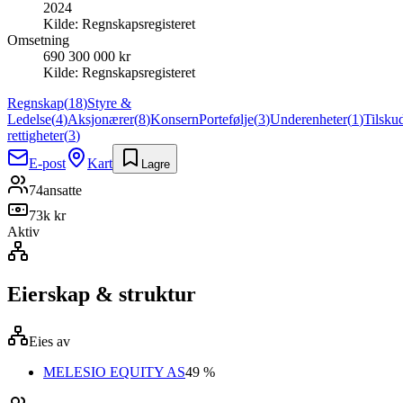
2024
Kilde:
Regnskapsregisteret
Omsetning
690 300 000 kr
Kilde:
Regnskapsregisteret
Regnskap
(
18
)
Styre &
Ledelse
(
4
)
Aksjonærer
(
8
)
Konsern
Portefølje
(
3
)
Underenheter
(
1
)
Tilsku
rettigheter
(
3
)
E-post
Kart
Lagre
74
ansatte
73k kr
Aktiv
Eierskap & struktur
Eies av
MELESIO EQUITY AS
49 %