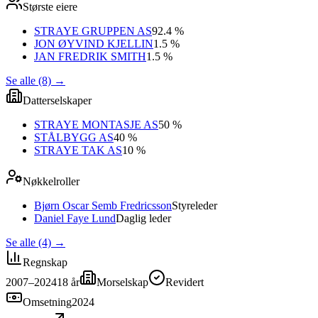
Største eiere
STRAYE GRUPPEN AS
92.4 %
JON ØYVIND KJELLIN
1.5 %
JAN FREDRIK SMITH
1.5 %
Se alle (8)
→
Datterselskaper
STRAYE MONTASJE AS
50 %
STÅLBYGG AS
40 %
STRAYE TAK AS
10 %
Nøkkelroller
Bjørn Oscar Semb Fredricsson
Styreleder
Daniel Faye Lund
Daglig leder
Se alle (4)
→
Regnskap
2007–2024
18
år
Morselskap
Revidert
Omsetning
2024