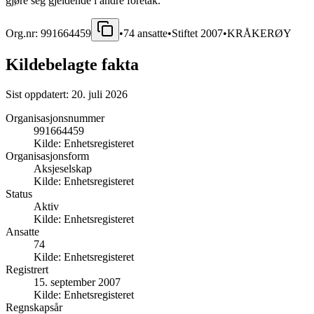
gjøre seg gjeldende i andre foretak.
Org.nr:
991664459
•
74
ansatte
•
Stiftet
2007
•
KRÅKERØY
Kildebelagte fakta
Sist oppdatert:
20. juli 2026
Organisasjonsnummer
991664459
Kilde:
Enhetsregisteret
Organisasjonsform
Aksjeselskap
Kilde:
Enhetsregisteret
Status
Aktiv
Kilde:
Enhetsregisteret
Ansatte
74
Kilde:
Enhetsregisteret
Registrert
15. september 2007
Kilde:
Enhetsregisteret
Regnskapsår