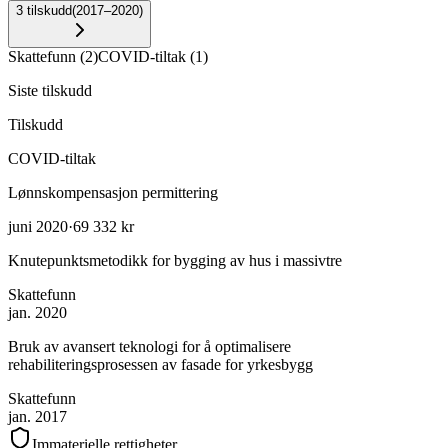
3
tilskudd
(
2017–2020
)
Skattefunn
(
2
)
COVID-tiltak
(
1
)
Siste tilskudd
Tilskudd
COVID-tiltak
Lønnskompensasjon permittering
juni 2020
·
69 332 kr
Knutepunktsmetodikk for bygging av hus i massivtre
Skattefunn
jan. 2020
Bruk av avansert teknologi for å optimalisere
rehabiliteringsprosessen av fasade for yrkesbygg
Skattefunn
jan. 2017
Immaterielle rettigheter