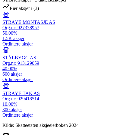
Eier aksjer i
(
3
)
STRAYE MONTASJE AS
Org.nr:
927378957
50.00
%
1.5K
aksjer
Ordinære aksjer
STÅLBYGG AS
Org.nr:
913129059
40.00
%
600
aksjer
Ordinære aksjer
STRAYE TAK AS
Org.nr:
929418514
10.00
%
300
aksjer
Ordinære aksjer
Kilde: Skatteetaten aksjeeierboken 2024