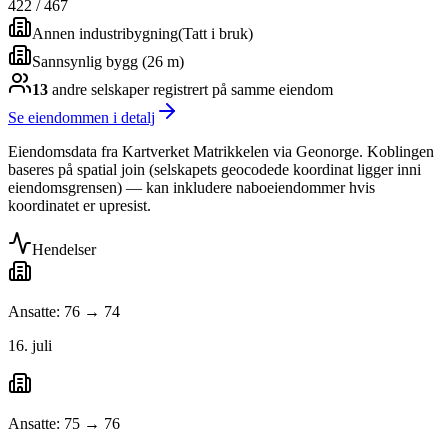
422
/
467
Annen industribygning
(
Tatt i bruk
)
Sannsynlig bygg (26 m)
13
andre selskap
er
registrert på samme eiendom
Se eiendommen i detalj
Eiendomsdata fra Kartverket Matrikkelen via Geonorge. Koblingen
baseres på spatial join (selskapets geocodede koordinat ligger inni
eiendomsgrensen) — kan inkludere naboeiendommer hvis
koordinatet er upresist.
Hendelser
Ansatte: 76 → 74
16. juli
Ansatte: 75 → 76