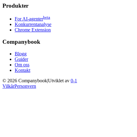
Produkter
beta
For AI-agenter
Konkurrentanalyse
Chrome Extension
Companybook
Blogg
Guider
Om oss
Kontakt
©
2026
Companybook
|
Utviklet av
0-1
Vilkår
Personvern