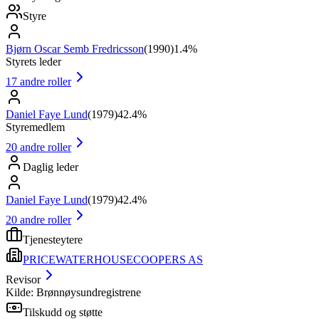
Styre
Bjørn Oscar Semb Fredricsson
(
1990
)
1.4%
Styrets leder
17
andre roller
Daniel Faye Lund
(
1979
)
42.4%
Styremedlem
20
andre roller
Daglig leder
Daniel Faye Lund
(
1979
)
42.4%
20
andre roller
Tjenesteytere
PRICEWATERHOUSECOOPERS AS
Revisor
Kilde: Brønnøysundregistrene
Tilskudd og støtte