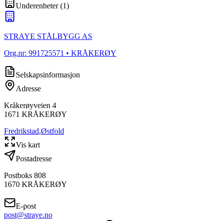
Underenheter
(
1
)
STRAYE STÅLBYGG AS
Org.nr:
991725571
• KRÅKERØY
Selskapsinformasjon
Adresse
Kråkerøyveien 4
1671
KRÅKERØY
Fredrikstad
,
Østfold
Vis kart
Postadresse
Postboks 808
1670
KRÅKERØY
E-post
post@straye.no