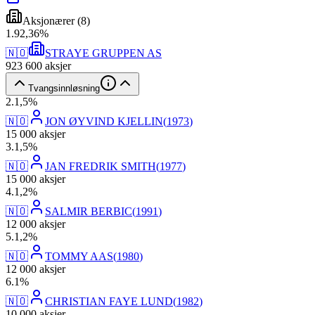
Aksjonærer
(
8
)
1
.
92,36
%
🇳🇴
STRAYE GRUPPEN AS
923 600
aksjer
Tvangsinnløsning
2
.
1,5
%
🇳🇴
JON ØYVIND KJELLIN
(
1973
)
15 000
aksjer
3
.
1,5
%
🇳🇴
JAN FREDRIK SMITH
(
1977
)
15 000
aksjer
4
.
1,2
%
🇳🇴
SALMIR BERBIC
(
1991
)
12 000
aksjer
5
.
1,2
%
🇳🇴
TOMMY AAS
(
1980
)
12 000
aksjer
6
.
1
%
🇳🇴
CHRISTIAN FAYE LUND
(
1982
)
10 000
aksjer