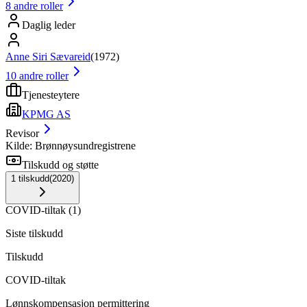
8
andre roller
Daglig leder
Anne Siri Sævareid
(
1972
)
10
andre roller
Tjenesteytere
KPMG AS
Revisor
Kilde: Brønnøysundregistrene
Tilskudd og støtte
1
tilskudd
(
2020
)
COVID-tiltak
(
1
)
Siste tilskudd
Tilskudd
COVID-tiltak
Lønnskompensasjon permittering