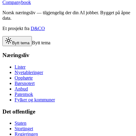
Companybook
Norsk næringsliv — tilgjengelig der din AI jobber. Bygget på åpne
data.
Et prosjekt fra
D&CO
Bytt tema
Bytt tema
Næringsliv
Lister
Nyetableringer
Opphørte
Børsnotert
Anbud
Patentsok
Fylker og kommuner
Det offentlige
Staten
Stortinget
Regjeringen