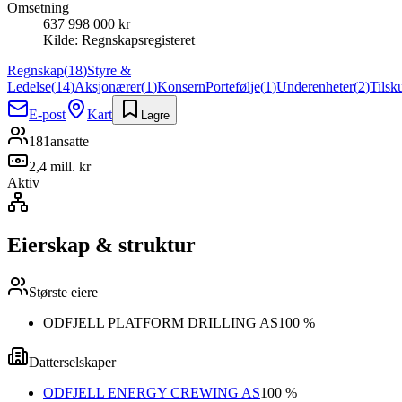
Omsetning
637 998 000 kr
Kilde:
Regnskapsregisteret
Regnskap
(
18
)
Styre &
Ledelse
(
14
)
Aksjonærer
(
1
)
Konsern
Portefølje
(
1
)
Underenheter
(
2
)
Tilsk
E-post
Kart
Lagre
181
ansatte
2,4 mill. kr
Aktiv
Eierskap & struktur
Største eiere
ODFJELL PLATFORM DRILLING AS
100 %
Datterselskaper
ODFJELL ENERGY CREWING AS
100 %