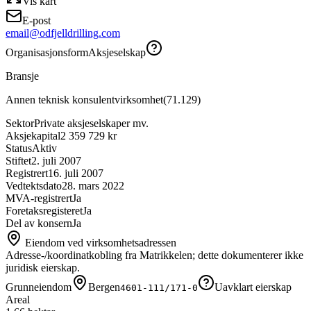
Vis kart
E-post
email@odfjelldrilling.com
Organisasjonsform
Aksjeselskap
Bransje
Annen teknisk konsulentvirksomhet
(
71.129
)
Sektor
Private aksjeselskaper mv.
Aksjekapital
2 359 729 kr
Status
Aktiv
Stiftet
2. juli 2007
Registrert
16. juli 2007
Vedtektsdato
28. mars 2022
MVA-registrert
Ja
Foretaksregisteret
Ja
Del av konsern
Ja
Eiendom ved virksomhetsadressen
Adresse-/koordinatkobling fra Matrikkelen; dette dokumenterer ikke
juridisk eierskap.
Grunneiendom
Bergen
Uavklart eierskap
4601-111/171-0
Areal