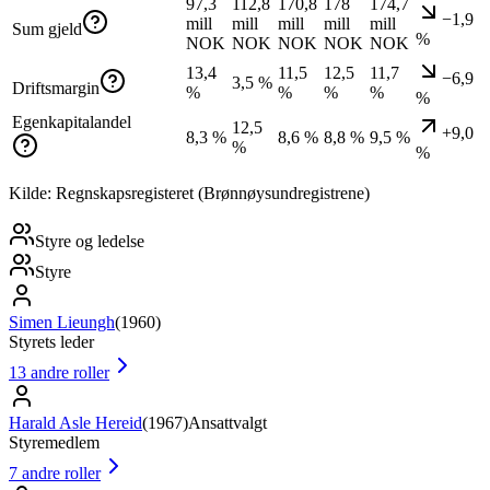
97,3
112,8
170,8
178
174,7
−1,9
mill
mill
mill
mill
mill
Sum gjeld
%
NOK
NOK
NOK
NOK
NOK
13,4
11,5
12,5
11,7
−6,9
3,5 %
Driftsmargin
%
%
%
%
%
Egenkapitalandel
12,5
+9,0
8,3 %
8,6 %
8,8 %
9,5 %
%
%
Kilde: Regnskapsregisteret (Brønnøysundregistrene)
Styre og ledelse
Styre
Simen Lieungh
(
1960
)
Styrets leder
13
andre roller
Harald Asle Hereid
(
1967
)
Ansattvalgt
Styremedlem
7
andre roller