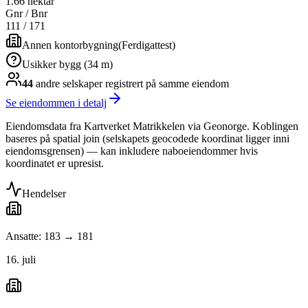
1.66 hektar
Gnr / Bnr
111
/
171
Annen kontorbygning
(
Ferdigattest
)
Usikker bygg (34 m)
44
andre selskap
er
registrert på samme eiendom
Se eiendommen i detalj
Eiendomsdata fra Kartverket Matrikkelen via Geonorge. Koblingen
baseres på spatial join (selskapets geocodede koordinat ligger inni
eiendomsgrensen) — kan inkludere naboeiendommer hvis
koordinatet er upresist.
Hendelser
Ansatte: 183 → 181
16. juli