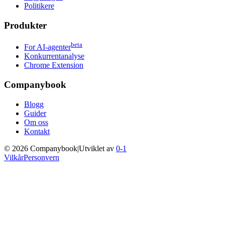
Politikere
Produkter
beta
For AI-agenter
Konkurrentanalyse
Chrome Extension
Companybook
Blogg
Guider
Om oss
Kontakt
©
2026
Companybook
|
Utviklet av
0-1
Vilkår
Personvern