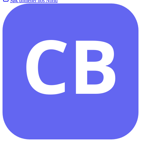
Søk domener hos Norid
CB