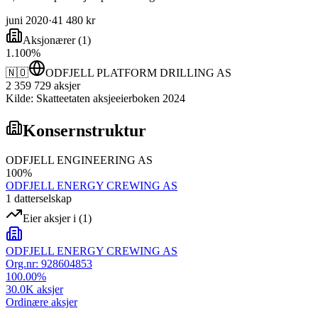
juni 2020
·
41 480 kr
Aksjonærer
(
1
)
1
.
100
%
🇳🇴
ODFJELL PLATFORM DRILLING AS
2 359 729
aksjer
Kilde: Skatteetaten aksjeeierboken 2024
Konsernstruktur
ODFJELL ENGINEERING AS
100
%
ODFJELL ENERGY CREWING AS
1
datterselskap
Eier aksjer i
(
1
)
ODFJELL ENERGY CREWING AS
Org.nr:
928604853
100.00
%
30.0K
aksjer
Ordinære aksjer