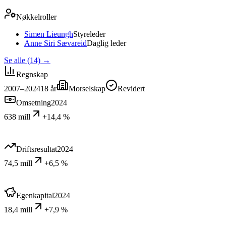
Nøkkelroller
Simen Lieungh
Styreleder
Anne Siri Sævareid
Daglig leder
Se alle (14)
→
Regnskap
2007–2024
18
år
Morselskap
Revidert
Omsetning
2024
638 mill
+14,4 %
Driftsresultat
2024
74,5 mill
+6,5 %
Egenkapital
2024
18,4 mill
+7,9 %