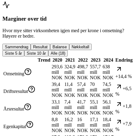
Marginer over tid
Hvor mye sitter virksomheten igjen med per krone i omsetning?
Høyere er bedre.
Sammendrag
Resultat
Balanse
Nøkkeltall
Siste 5 år
Siste 10 år
Alle (18)
Trend
2020
2021
2022
2023
2024
Endring
293,6
324,9
498,7
557,7
638
mill
mill
mill
mill
mill
Omsetning
+14,4 %
NOK
NOK
NOK
NOK
NOK
39,4
11,4
57,4
70
74,5
+6,5
mill
mill
mill
mill
mill
Driftsresultat
%
NOK
NOK
NOK
NOK
NOK
33,1
7,4
41,7
55,1
56,1
+1,8
mill
mill
mill
mill
mill
Årsresultat
%
NOK
NOK
NOK
NOK
NOK
8,8
16,2
16
17,1
18,4
+7,9
mill
mill
mill
mill
mill
Egenkapital
%
NOK
NOK
NOK
NOK
NOK