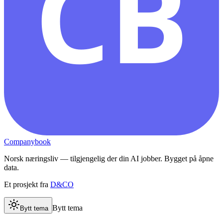
CB
Companybook
Norsk næringsliv — tilgjengelig der din AI jobber. Bygget på åpne
data.
Et prosjekt fra
D&CO
Bytt tema
Bytt tema