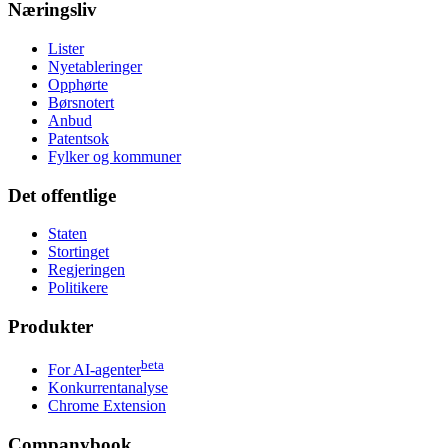
Næringsliv
Lister
Nyetableringer
Opphørte
Børsnotert
Anbud
Patentsok
Fylker og kommuner
Det offentlige
Staten
Stortinget
Regjeringen
Politikere
Produkter
beta
For AI-agenter
Konkurrentanalyse
Chrome Extension
Companybook