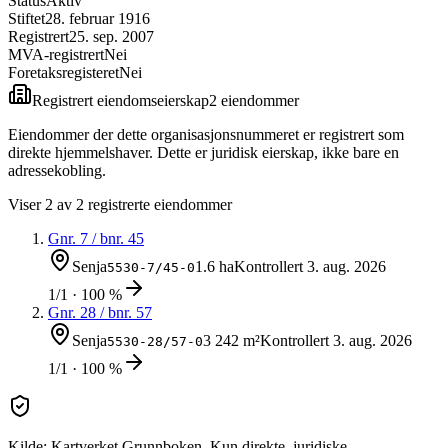
Status
Aktiv
Stiftet
28. februar 1916
Registrert
25. sep. 2007
MVA-registrert
Nei
Foretaksregisteret
Nei
Registrert eiendomseierskap
2
eiendom
mer
Eiendommer der dette organisasjonsnummeret er registrert som
direkte hjemmelshaver. Dette er juridisk eierskap, ikke bare en
adressekobling.
Viser
2
av
2
registrerte eiendommer
Gnr.
7
/ bnr.
45
Senja
1.6 ha
Kontrollert
3. aug. 2026
5530-7/45-0
1/1 · 100 %
Gnr.
28
/ bnr.
57
Senja
3 242 m²
Kontrollert
3. aug. 2026
5530-28/57-0
1/1 · 100 %
Kilde: Kartverket Grunnboken. Kun direkte, juridiske