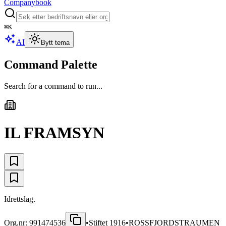
Companybook
⌘
K
AI
Bytt tema
Command Palette
Search for a command to run...
IL FRAMSYN
Idrettslag.
Org.nr:
991474536
•
Stiftet
1916
•
ROSSFJORDSTRAUMEN