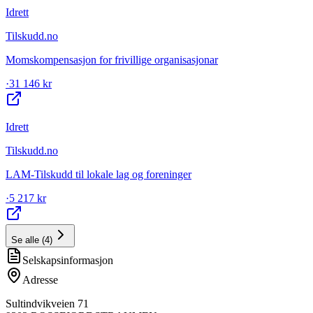
Idrett
Tilskudd.no
Momskompensasjon for frivillige organisasjonar
·
31 146 kr
Idrett
Tilskudd.no
LAM-Tilskudd til lokale lag og foreninger
·
5 217 kr
Se alle
(
4
)
Selskapsinformasjon
Adresse
Sultindvikveien 71