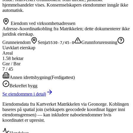
hjemmelsandeler vises. Konsernselskapers eiendommer inngår ikke
automatisk.
Eiendom ved virksomhetsadressen
Adresse-/koordinatkobling fra Matrikkelen; dette dokumenterer ikke
juridisk eierskap.
Grunneiendom
Senja
Grunnforurensning
5530-7/45-0
Uavklart eierskap
Areal
1.58 hektar
Gnr / Bnr
7
/
45
Annen idrettsbygning
(
Ferdigattest
)
Bekreftet bygg
Se eiendommen i detalj
Eiendomsdata fra Kartverket Matrikkelen via Geonorge. Koblingen
baseres på spatial join (selskapets geocodede koordinat ligger inni
eiendomsgrensen) — kan inkludere naboeiendommer hvis
koordinatet er upresist.