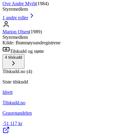
Ove Andre Myrli
(
1984
)
Styremedlem
1
andre roller
Marion Olsen
(
1989
)
Styremedlem
Kilde: Brønnøysundregistrene
Tilskudd og støtte
4
tilskudd
Tilskudd.no
(
4
)
Siste tilskudd
Idrett
Tilskudd.no
Grasrotandelen
·
51 117 kr