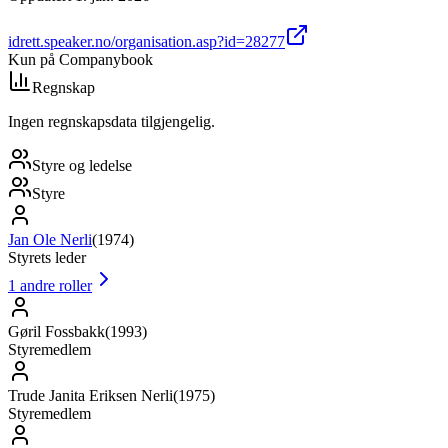
idrett.speaker.no/organisation.asp?id=28277
Kun på Companybook
Regnskap
Ingen regnskapsdata tilgjengelig.
Styre og ledelse
Styre
Jan Ole Nerli
(
1974
)
Styrets leder
1
andre roller
Gøril Fossbakk
(
1993
)
Styremedlem
Trude Janita Eriksen Nerli
(
1975
)
Styremedlem