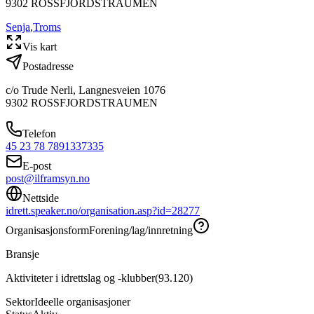
9302
ROSSFJORDSTRAUMEN
Senja
,
Troms
Vis kart
Postadresse
c/o Trude Nerli, Langnesveien 1076
9302
ROSSFJORDSTRAUMEN
Telefon
45 23 78 78
91337335
E-post
post@ilframsyn.no
Nettside
idrett.speaker.no/organisation.asp?id=28277
Organisasjonsform
Forening/lag/innretning
Bransje
Aktiviteter i idrettslag og -klubber
(
93.120
)
Sektor
Ideelle organisasjoner