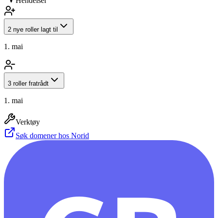
Hendelser
2 nye roller lagt til
1. mai
3 roller fratrådt
1. mai
Verktøy
Søk domener hos Norid