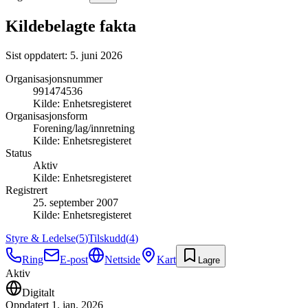
Kildebelagte fakta
Sist oppdatert:
5. juni 2026
Organisasjonsnummer
991474536
Kilde:
Enhetsregisteret
Organisasjonsform
Forening/lag/innretning
Kilde:
Enhetsregisteret
Status
Aktiv
Kilde:
Enhetsregisteret
Registrert
25. september 2007
Kilde:
Enhetsregisteret
Styre & Ledelse
(
5
)
Tilskudd
(
4
)
Ring
E-post
Nettside
Kart
Lagre
Aktiv
Digitalt
Oppdatert
1. jan. 2026